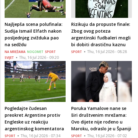
Najljepša scena polufinala:
Rizikuju da propuste finale:
Sudija Ismail Elfath nakon
Zbog ovog poteza
posljednjeg zvižduka pao
argentinski fudbaleri mogli
na sedždu
bi dobiti drastičnu kaznu
Thu, 16 Jul 2026 - 08:28
NA MREŽAMA
NOGOMET
SPORT
SPORT
Thu, 16 Jul 2026 - 09:20
SVIJET
Pogledajte čudesan
Poruka Yamalove nane se
preokret Argentine protiv
širi društvenim mrežama:
Engleske uz reakciju
Ovo dijete nije rođeno u
argentinskog komentatora
Maroku, odraslo je u Španiji
Thu, 16 Jul 2026 - 07:34
Thu, 16 Jul 2026 - 07:02
SPORT
SPORT