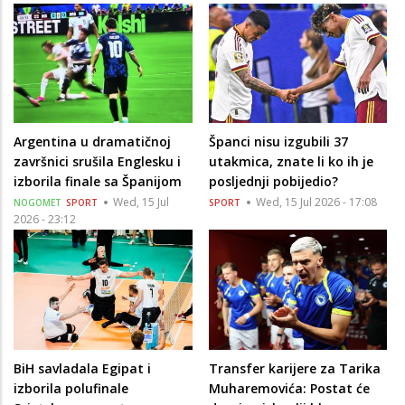
Argentina u dramatičnoj
Španci nisu izgubili 37
završnici srušila Englesku i
utakmica, znate li ko ih je
izborila finale sa Španijom
posljednji pobijedio?
Wed, 15 Jul
Wed, 15 Jul 2026 - 17:08
NOGOMET
SPORT
SPORT
2026 - 23:12
BiH savladala Egipat i
Transfer karijere za Tarika
izborila polufinale
Muharemovića: Postat će