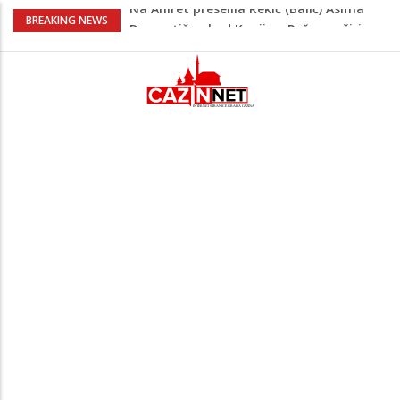
Dramatično kod Konjica: Požar se širi
BREAKING NEWS
prema kućama, dva helikoptera gase
vatru
NESLUŽBENO: U Bosanskoj Krupi jutros
ubijen muškarac, policija još bez
službenog saopćenja
Počeo jubilarni Memorijal “Izet Nanić”:
Bužim devet dana u znaku futsala i
sjećanja.
Evo šta piše u zahtjevu za ponovno
uvođenje sankcija političarima u RS-u
Na Ahiret preselila Rekić (Balić) Asima