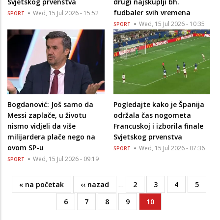
Svjetskog prvenstva
drugi najskuplji bh.
fudbaler svih vremena
Wed, 15 Jul 2026 - 15:52
SPORT
Wed, 15 Jul 2026 - 10:35
SPORT
Bogdanović: Još samo da
Pogledajte kako je Španija
Messi zaplače, u životu
održala čas nogometa
nismo vidjeli da više
Francuskoj i izborila finale
milijardera plače nego na
Svjetskog prvenstva
ovom SP-u
Wed, 15 Jul 2026 - 07:36
SPORT
Wed, 15 Jul 2026 - 09:19
SPORT
First
« na početak
Previous
‹‹ nazad
…
Page
2
Page
3
Page
4
Page
5
Pagination
page
page
Page
6
Page
7
Page
8
Page
9
Current
10
page