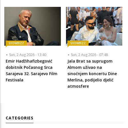
SHOWBIZZ
SHOWBIZZ
Sun, 2 Aug 2026 - 13:40
Sun, 2 Aug 2026 - 07:48
Emir Hadžihafizbegović
Jala Brat sa suprugom
dobitnik Počasnog Srca
Almom uživao na
Sarajeva 32. Sarajevo Film
sinoćnjem koncertu Dine
Festivala
Merlina, podijelio djelić
atmosfere
CATEGORIES