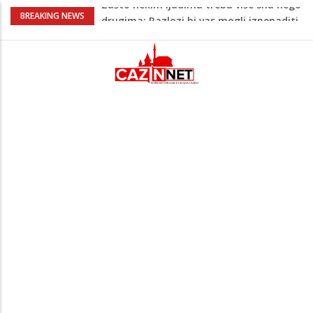
Barbarez o igračima iz dijaspore: Da su
BREAKING NEWS
odabrali drugu reprezentaciju onda bi
"birali", a ne pripadali
Cazin: Bećirović i Ogrešević otvorili Muzej
„Kuća Nurije Pozderca“
Hiljade građana uz Enesa Begovića
proslavile Dan grada Cazina
Državljanka BiH teško povrijeđena u
saobraćajnoj nesreći u Njemačkoj: BMW-
om se zabila u zid
Zašto nekim ljudima treba više sna nego
drugima: Razlozi bi vas mogli iznenaditi