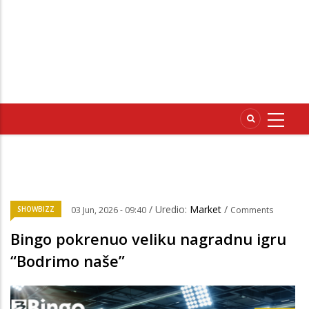
/ Uredio:
Market
/
SHOWBIZZ
03 Jun, 2026 - 09:40
Comments
Bingo pokrenuo veliku nagradnu igru
“Bodrimo naše”