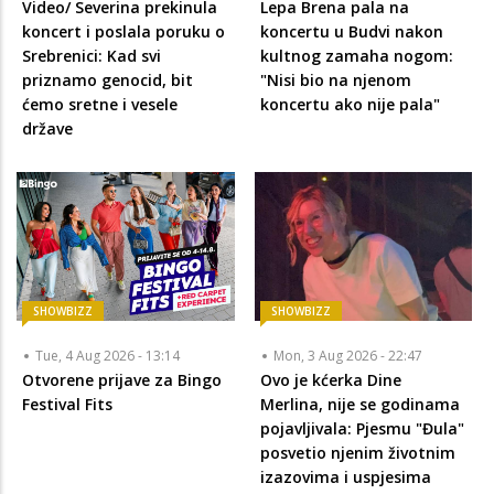
Video/ Severina prekinula
Lepa Brena pala na
koncert i poslala poruku o
koncertu u Budvi nakon
Srebrenici: Kad svi
kultnog zamaha nogom:
priznamo genocid, bit
"Nisi bio na njenom
ćemo sretne i vesele
koncertu ako nije pala"
države
SHOWBIZZ
SHOWBIZZ
Tue, 4 Aug 2026 - 13:14
Mon, 3 Aug 2026 - 22:47
Otvorene prijave za Bingo
Ovo je kćerka Dine
Festival Fits
Merlina, nije se godinama
pojavljivala: Pjesmu "Đula"
posvetio njenim životnim
izazovima i uspjesima