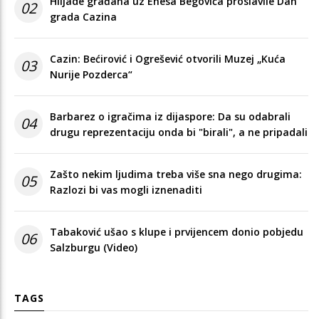
Hiljade građana uz Enesa Begovića proslavile Dan
02
grada Cazina
Cazin: Bećirović i Ogrešević otvorili Muzej „Kuća
03
Nurije Pozderca“
Barbarez o igračima iz dijaspore: Da su odabrali
04
drugu reprezentaciju onda bi "birali", a ne pripadali
Zašto nekim ljudima treba više sna nego drugima:
05
Razlozi bi vas mogli iznenaditi
Tabaković ušao s klupe i prvijencem donio pobjedu
06
Salzburgu (Video)
TAGS