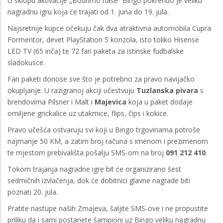
U sklopu aktivacije „Bodrimo naše“ Bingo pokre
nuo je
veliku
nagradnu igru koja će trajati od 1. juna do 19. jula.
Najsretnije kupce očekuju čak dva atraktivna automobila Cupra
Formentor, devet PlayStation 5 konzola, isto toliko Hisense
LED TV (65 inča) te 72 fan paketa za istinske fudbalske
sladokusce.
Fan paketi donose sve što je potrebno za pravo navijačko
okupljanje. U razigranoj akciji učestvuju
Tuzlanska pivara
s
brendovima Pilsner i Malt i
Majevica
koja u paket dodaje
omiljene grickalice uz utakmice, flips, čips i kokice.
Pravo učešća ostvaruju svi koji u Bingo trgovinama potroše
najmanje 50 KM, a zatim broj računa s imenom i prezimenom
te mjestom prebivališta pošalju SMS-om na broj
091 212 410
.
Tokom trajanja nagradne igre bit će organizirano šest
sedmičnih izvlačenja, dok će dobitnici glavne nagrade biti
poznati 20. jula.
Pratite nastupe naših Zmajeva, šaljite SMS-ove i ne propustite
priliku da i sami postanete šampioni uz Bingo veliku nagradnu