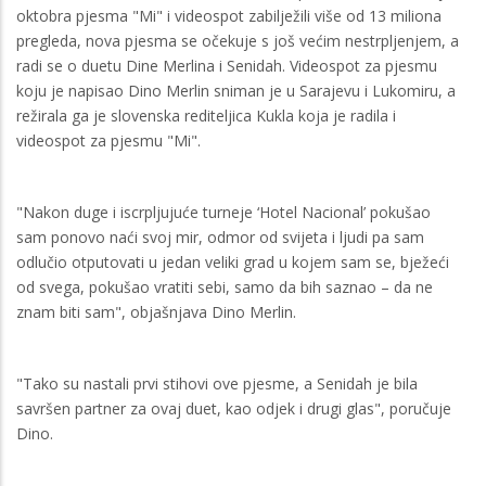
oktobra pjesma "Mi" i videospot zabilježili više od 13 miliona
pregleda, nova pjesma se očekuje s još većim nestrpljenjem, a
radi se o duetu Dine Merlina i Senidah. Videospot za pjesmu
koju je napisao Dino Merlin sniman je u Sarajevu i Lukomiru, a
režirala ga je slovenska rediteljica Kukla koja je radila i
videospot za pjesmu "Mi".
"Nakon duge i iscrpljujuće turneje ‘Hotel Nacional’ pokušao
sam ponovo naći svoj mir, odmor od svijeta i ljudi pa sam
odlučio otputovati u jedan veliki grad u kojem sam se, bježeći
od svega, pokušao vratiti sebi, samo da bih saznao – da ne
znam biti sam", objašnjava Dino Merlin.
"Tako su nastali prvi stihovi ove pjesme, a Senidah je bila
savršen partner za ovaj duet, kao odjek i drugi glas", poručuje
Dino.