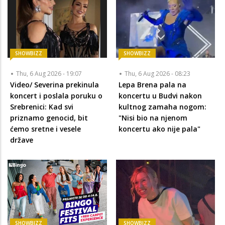
SHOWBIZZ
SHOWBIZZ
Thu, 6 Aug 2026 - 19:07
Thu, 6 Aug 2026 - 08:23
Video/ Severina prekinula
Lepa Brena pala na
koncert i poslala poruku o
koncertu u Budvi nakon
Srebrenici: Kad svi
kultnog zamaha nogom:
priznamo genocid, bit
"Nisi bio na njenom
ćemo sretne i vesele
koncertu ako nije pala"
države
SHOWBIZZ
SHOWBIZZ