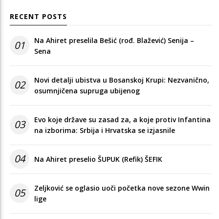
RECENT POSTS
Na Ahiret preselila Bešić (rođ. Blažević) Senija –
01
Sena
Novi detalji ubistva u Bosanskoj Krupi: Nezvanično,
02
osumnjičena supruga ubijenog
Evo koje države su zasad za, a koje protiv Infantina
03
na izborima: Srbija i Hrvatska se izjasnile
04
Na Ahiret preselio ŠUPUK (Refik) ŠEFIK
Zeljković se oglasio uoči početka nove sezone Wwin
05
lige