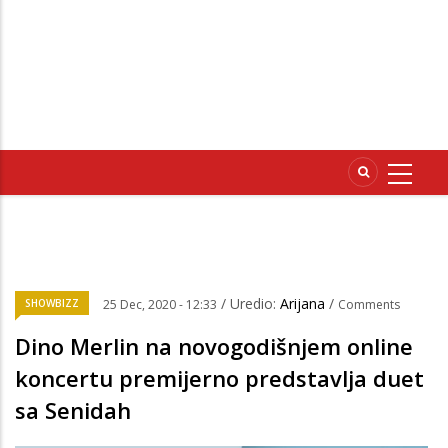
/ Uredio:
Arijana
/
SHOWBIZZ
25 Dec, 2020 - 12:33
Comments
Dino Merlin na novogodišnjem online
koncertu premijerno predstavlja duet
sa Senidah