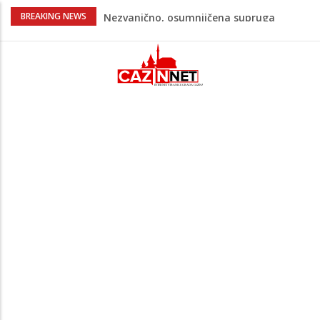
Na Ahiret preselila Bešić (rođ. Blažević)
BREAKING NEWS
Senija – Sena
Na Ahiret preselio ŠUPUK (Refik) ŠEFIK
Evo koje države su zasad za, a koje
protiv Infantina na izborima: Srbija i
Hrvatska se izjasnile
Majka Izeta Nanića progovorila nakon
obilježavanja godišnjice: "Doživjela sam
poniženje na mjestu gdje se odaje
počast mom sinu"
Novi detalji ubistva u Bosanskoj Krupi:
Nezvanično, osumnjičena supruga
ubijenog