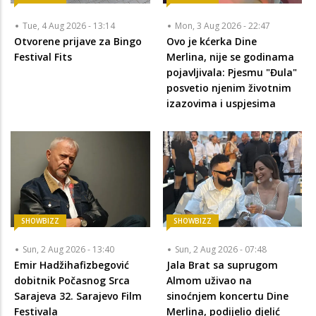
Tue, 4 Aug 2026 - 13:14
Mon, 3 Aug 2026 - 22:47
Otvorene prijave za Bingo
Ovo je kćerka Dine
Festival Fits
Merlina, nije se godinama
pojavljivala: Pjesmu "Đula"
posvetio njenim životnim
izazovima i uspjesima
SHOWBIZZ
SHOWBIZZ
Sun, 2 Aug 2026 - 13:40
Sun, 2 Aug 2026 - 07:48
Emir Hadžihafizbegović
Jala Brat sa suprugom
dobitnik Počasnog Srca
Almom uživao na
Sarajeva 32. Sarajevo Film
sinoćnjem koncertu Dine
Festivala
Merlina, podijelio djelić