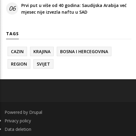
Prvi put u više od 40 godina: Saudijska Arabija već
06
mjesec nije izvezla naftu u SAD
TAGS
CAZIN
KRAJINA
BOSNA I HERCEGOVINA
REGION
SVIJET
Powered by
Drupal
FOOTER
Privacy policy
Data deletion