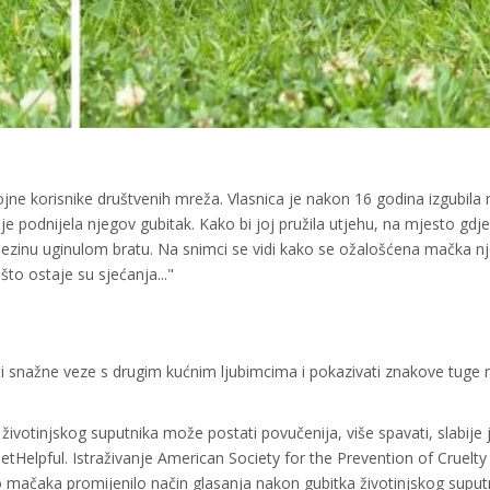
jne korisnike društvenih mreža. Vlasnica je nakon 16 godina izgubila
 je podnijela njegov gubitak. Kako bi joj pružila utjehu, na mjesto gdje
jezinu uginulom bratu. Na snimci se vidi kako se ožalošćena mačka n
 što ostaje su sjećanja..."
i snažne veze s drugim kućnim ljubimcima i pokazivati znakove tuge
votinjskog suputnika može postati povučenija, više spavati, slabije j
 PetHelpful. Istraživanje American Society for the Prevention of Cruelty
 mačaka promijenilo način glasanja nakon gubitka životinjskog suput