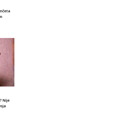
enčeta
in
 Nije
voja