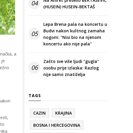
Na Ahiret preselio BEKTAŠEVIĆ
04
(HUSEIN) HUSEIN-BEKTAŠ
Lepa Brena pala na koncertu u
Budvi nakon kultnog zamaha
05
nogom: "Nisi bio na njenom
koncertu ako nije pala"
 mačka, a
 je
Zašto sve više ljudi "gugla"
06
ježno
osobu prije izlaska: Razlog
nije samo znatiželja
TAGS
 nakon
CAZIN
KRAJINA
esti,
 to
BOSNA I HERCEGOVINA
nika.