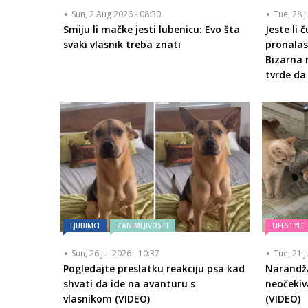
Sun, 2 Aug 2026 - 08:30
Tue, 28 J
Smiju li mačke jesti lubenicu: Evo šta
Jeste li 
svaki vlasnik treba znati
pronalas
Bizarna 
tvrde da
LJUBIMCI
ZANIMLJIVOSTI
LIFESTYLE
Sun, 26 Jul 2026 - 10:37
Tue, 21 J
Pogledajte preslatku reakciju psa kad
Narandž
shvati da ide na avanturu s
neočekiv
vlasnikom (VIDEO)
(VIDEO)