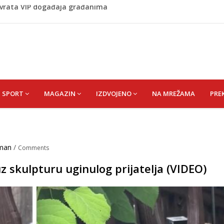
Budvi nakon kultnog zamaha nogom: "Nisi bio na njenom
(HUSEIN) HUSEIN-BEKTAŠ
lila Ljubunčić (Enver) Aldina
 vrata VIP događaja građanima
SPORT
MAGAZIN
IZDVOJENO
NA MREŽAMA
PRE
lman
/
Comments
uz skulpturu uginulog prijatelja (VIDEO)