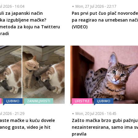
ul 2026 - 16:04
Mon, 27 Jul 2026 - 22:17
čuli za japanski način
Pas prvi put čuo plač novorođ
ka izgubljene mačke?
pa reagirao na urnebesan nač
metoda za koju na Twitteru
(VIDEO)
 radi
LJUBIMCI
ZANIMLJIVOSTI
LIFESTYLE
LJUBIMCI
ul 2026 - 21:29
Mon, 20 Jul 2026 - 16:45
aste mačke u kuću dovele
Zašto mačka brzo gubi pažnju?
anog gosta, video je hit
nezainteresirana, samo ima s
pravila