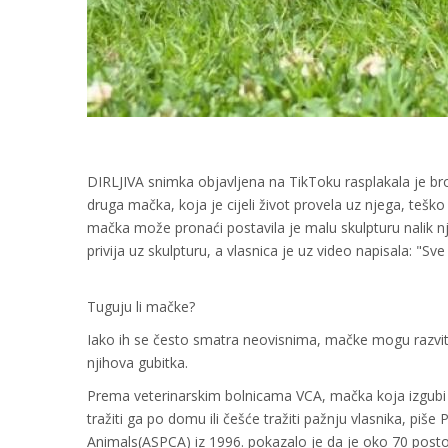
DIRLJIVA snimka objavljena na TikToku rasplakala je bro
druga mačka, koja je cijeli život provela uz njega, teško
mačka može pronaći postavila je malu skulpturu nalik n
privija uz skulpturu, a vlasnica je uz video napisala: "Sve
Tuguju li mačke?
Iako ih se često smatra neovisnima, mačke mogu razvit
njihova gubitka.
Prema veterinarskim bolnicama VCA, mačka koja izgubi ži
tražiti ga po domu ili češće tražiti pažnju vlasnika, piše
Animals(ASPCA) iz 1996. pokazalo je da je oko 70 posto