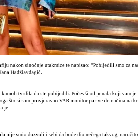
fiju nakon sinoćnje utakmice te napisao: "Pobijedili smo za na
 Hana Hadžiavdagić.
 kamoli tvrdila da ste pobijedili. Počevši od penala koji vam je
 toga što si sam provjeravao VAR monitor pa sve do načina na ko
a je.
ada nije smio dozvoliti sebi da bude dio nečega takvog, naročito