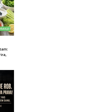
RAVLJE I
izam:
ira,