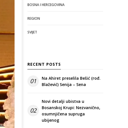
BOSNA I HERCEGOVINA
REGION
SVIJET
RECENT POSTS
Na Ahiret preselila Bešić (rođ.
01
Blažević) Senija – Sena
Novi detalji ubistva u
Bosanskoj Krupi: Nezvanično,
02
osumnjičena supruga
ubijenog