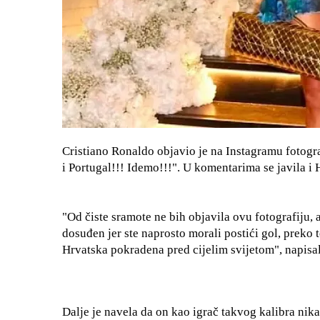
Cristiano Ronaldo objavio je na Instagramu fotogra
i Portugal!!! Idemo!!!". U komentarima se javila i
"Od čiste sramote ne bih objavila ovu fotografiju, a
dosuđen jer ste naprosto morali postići gol, preko
Hrvatska pokradena pred cijelim svijetom", napisal
Dalje je navela da on kao igrač takvog kalibra nik