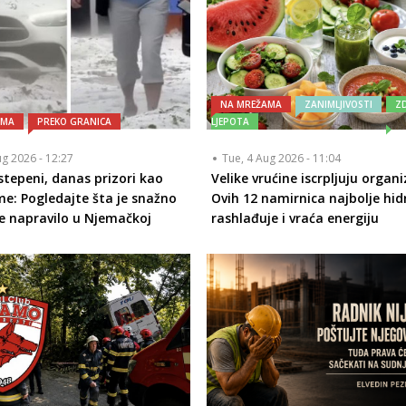
NA MREŽAMA
ZANIMLJIVOSTI
ZD
AMA
PREKO GRANICA
LJEPOTA
ug 2026 - 12:27
Tue, 4 Aug 2026 - 11:04
 stepeni, danas prizori kao
Velike vrućine iscrpljuju organ
me: Pogledajte šta je snažno
Ovih 12 namirnica najbolje hidr
e napravilo u Njemačkoj
rashlađuje i vraća energiju