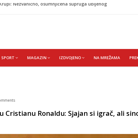
ažević) Senija – Sena
ŠEFIK
je protiv Infantina na izborima: Srbija i Hrvatska se
akon obilježavanja godišnjice: "Doživjela sam poniženje
 mom sinu"
j Krupi: Nezvanično, osumnjičena supruga ubijenog
SPORT
MAGAZIN
IZDVOJENO
NA MREŽAMA
PRE
omments
ristianu Ronaldu: Sjajan si igrač, ali sino