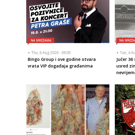
NA MREŽAMA
NA MREŽ
Thu, 6 Aug 2026 - 09:05
Tue, 4 A
Bingo Group i ove godine otvara
Jučer 36
vrata VIP događaja građanima
usred zi
nevrijem