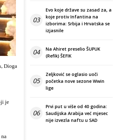
Evo koje države su zasad za, a
koje protiv Infantina na
03
izborima: Srbija i Hrvatska se
izjasnile
Na Ahiret preselio ŠUPUK
04
(Refik) ŠEFIK
s, Dioga
Zeljković se oglasio uoči
05
početka nove sezone Wwin
lige
ji je
Prvi put u više od 40 godina:
06
Saudijska Arabija već mjesec
nije izvezla naftu u SAD
 na