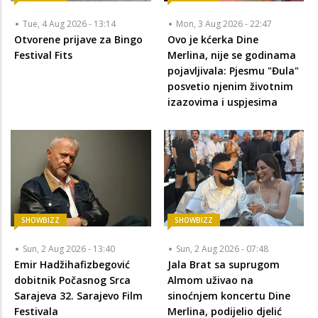
Tue, 4 Aug 2026 - 13:14
Mon, 3 Aug 2026 - 22:47
Otvorene prijave za Bingo
Ovo je kćerka Dine
Festival Fits
Merlina, nije se godinama
pojavljivala: Pjesmu "Đula"
posvetio njenim životnim
izazovima i uspjesima
SHOWBIZZ
SHOWBIZZ
Sun, 2 Aug 2026 - 13:40
Sun, 2 Aug 2026 - 07:48
Emir Hadžihafizbegović
Jala Brat sa suprugom
dobitnik Počasnog Srca
Almom uživao na
Sarajeva 32. Sarajevo Film
sinoćnjem koncertu Dine
Festivala
Merlina, podijelio djelić