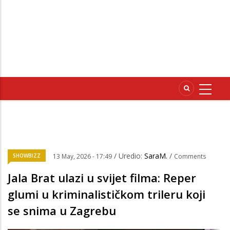
/ Uredio:
SaraM.
/
SHOWBIZZ
13 May, 2026 - 17:49
Comments
Jala Brat ulazi u svijet filma: Reper
glumi u kriminalističkom trileru koji
se snima u Zagrebu