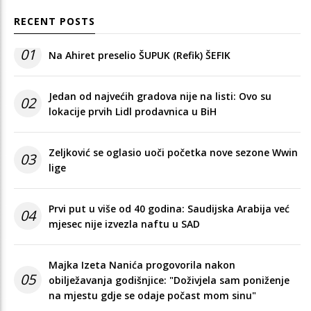
RECENT POSTS
01
Na Ahiret preselio ŠUPUK (Refik) ŠEFIK
Jedan od najvećih gradova nije na listi: Ovo su
02
lokacije prvih Lidl prodavnica u BiH
Zeljković se oglasio uoči početka nove sezone Wwin
03
lige
Prvi put u više od 40 godina: Saudijska Arabija već
04
mjesec nije izvezla naftu u SAD
Majka Izeta Nanića progovorila nakon
05
obilježavanja godišnjice: "Doživjela sam poniženje
na mjestu gdje se odaje počast mom sinu"