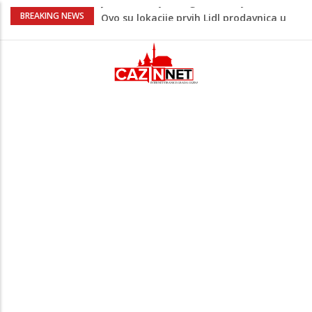
Na Ahiret preselio ŠUPUK (Refik) ŠEFIK
BREAKING NEWS
Majka Izeta Nanića progovorila nakon
obilježavanja godišnjice: "Doživjela sam
poniženje na mjestu gdje se odaje
počast mom sinu"
Prvi put u više od 40 godina: Saudijska
Arabija već mjesec nije izvezla naftu u
SAD
Zeljković se oglasio uoči početka nove
sezone Wwin lige
Jedan od najvećih gradova nije na listi:
Ovo su lokacije prvih Lidl prodavnica u
BiH