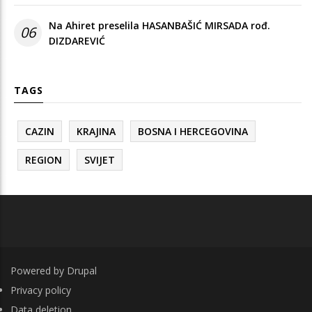
Na Ahiret preselila HASANBAŠIĆ MIRSADA rođ.
06
DIZDAREVIĆ
TAGS
CAZIN
KRAJINA
BOSNA I HERCEGOVINA
REGION
SVIJET
Powered by
Drupal
FOOTER
Privacy policy
Data deletion