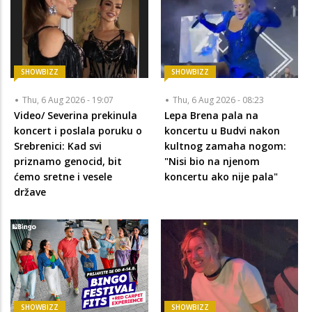
SHOWBIZZ
SHOWBIZZ
Thu, 6 Aug 2026 - 19:07
Thu, 6 Aug 2026 - 08:23
Video/ Severina prekinula
Lepa Brena pala na
koncert i poslala poruku o
koncertu u Budvi nakon
Srebrenici: Kad svi
kultnog zamaha nogom:
priznamo genocid, bit
"Nisi bio na njenom
ćemo sretne i vesele
koncertu ako nije pala"
države
SHOWBIZZ
SHOWBIZZ