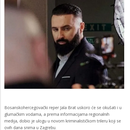
Bosanskohercegovački reper Jala Brat uskoro će se okušati i u
glumačkim vodama, a prema informacijama regionalnih
medija, dobio je ulogu u novom kriminalističkom trileru koji se
ovih dana snima u Zagrebu.