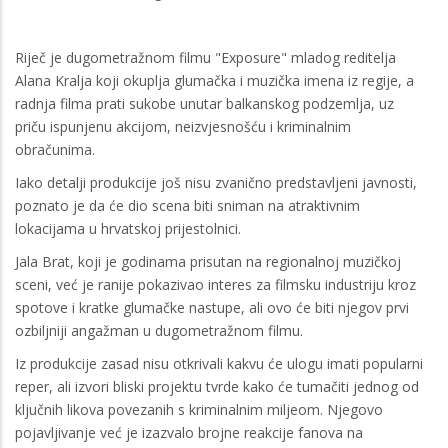
Riječ je dugometražnom filmu "Exposure" mladog reditelja
Alana Kralja koji okuplja glumačka i muzička imena iz regije, a
radnja filma prati sukobe unutar balkanskog podzemlja, uz
priču ispunjenu akcijom, neizvjesnošću i kriminalnim
obračunima.
Iako detalji produkcije još nisu zvanično predstavljeni javnosti,
poznato je da će dio scena biti sniman na atraktivnim
lokacijama u hrvatskoj prijestolnici.
Jala Brat, koji je godinama prisutan na regionalnoj muzičkoj
sceni, već je ranije pokazivao interes za filmsku industriju kroz
spotove i kratke glumačke nastupe, ali ovo će biti njegov prvi
ozbiljniji angažman u dugometražnom filmu.
Iz produkcije zasad nisu otkrivali kakvu će ulogu imati popularni
reper, ali izvori bliski projektu tvrde kako će tumačiti jednog od
ključnih likova povezanih s kriminalnim miljeom. Njegovo
pojavljivanje već je izazvalo brojne reakcije fanova na