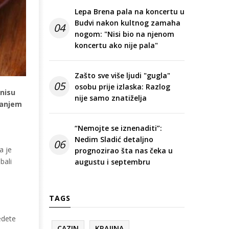
Lepa Brena pala na koncertu u
Budvi nakon kultnog zamaha
04
nogom: "Nisi bio na njenom
koncertu ako nije pala"
Zašto sve više ljudi "gugla"
05
osobu prije izlaska: Razlog
 nisu
nije samo znatiželja
emanjem
“Nemojte se iznenaditi”:
Nedim Sladić detaljno
06
a je
prognozirao šta nas čeka u
bali
augustu i septembru
TAGS
edete
CAZIN
KRAJINA