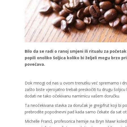
Bilo da se radi o ranoj smjeni ili ritualu za poče
popili onoliko šoljica koliko bi željeli mogu brzo 
povećava.
Dok mnogi od nas u ovom trenutku već spremamo i drug
zašto biste vjerojatno trebali preskočiti tu drugu šoljic
dodati ne tako očekivanu namirnicu vašem doručku.
Ta neočekivana stavka za doručak je grejpfrut koji bi
prebrodite popodnevni pad kada samo čekate da sat otk
Michelle Francl, profesorica hemije na Bryn Mawr kole