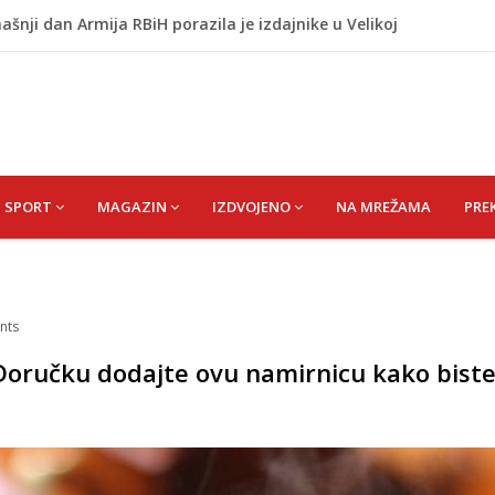
ašnji dan Armija RBiH porazila je izdajnike u Velikoj
 vrata VIP događaja građanima
Budvi nakon kultnog zamaha nogom: "Nisi bio na njenom
(HUSEIN) HUSEIN-BEKTAŠ
lila Ljubunčić (Enver) Aldina
SPORT
MAGAZIN
IZDVOJENO
NA MREŽAMA
PRE
nts
? Doručku dodajte ovu namirnicu kako bist