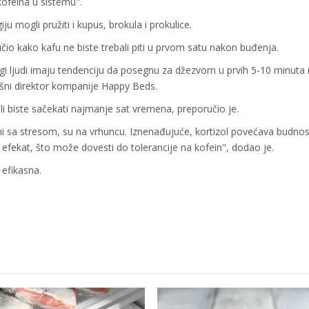
ofeina u sistemu".
ju mogli pružiti i kupus, brokula i prokulice.
io kako kafu ne biste trebali piti u prvom satu nakon buđenja.
nogi ljudi imaju tendenciju da posegnu za džezvom u prvih 5-10 minuta
vršni direktor kompanije Happy Beds.
ali biste sačekati najmanje sat vremena, preporučio je.
ni sa stresom, su na vrhuncu. Iznenađujuće, kortizol povećava budnos
j efekat, što može dovesti do tolerancije na kofein", dodao je.
 efikasna.