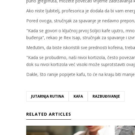
puno grejpfruta, možete povećati vrijeme zadržavanja k
Ako niste ljubitelj, profesorica je dodala da bi vam energi
Pored ovoga, stručnjak za spavanje je nedavno preporuč
"Kada se govori o ključnoj prvoj šoljici kafe ujutro, m
buđenja", rekao je Rex Isap, stručnjak za spavanje i iz
Međutim, da biste iskoristili sve prednosti kofeina, treb
"Kada se probudimo, naši nivoi kortizola, često poveza
dok su nivoi kortizola već visoki može suprotstaviti ova
Dakle, što ranije popijete kafu, to će na kraju biti manje
JUTARNJA RUTINA
KAFA
RAZBUĐIVANJE
RELATED ARTICLES