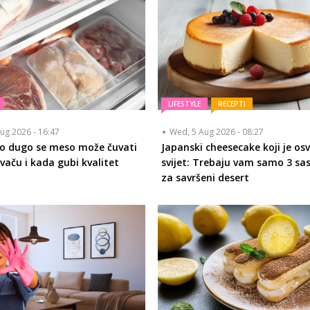
LIFESTYLE
RECEPTI
ug 2026 - 16:47
Wed, 5 Aug 2026 - 08:27
ko dugo se meso može čuvati
Japanski cheesecake koji je osv
vaču i kada gubi kvalitet
svijet: Trebaju vam samo 3 sa
za savršeni desert