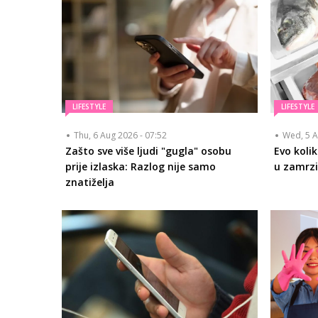
LIFESTYLE
LIFESTYLE
Thu, 6 Aug 2026 - 07:52
Wed, 5 A
Zašto sve više ljudi "gugla" osobu
Evo koli
prije izlaska: Razlog nije samo
u zamrzi
znatiželja