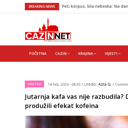
Peti korpus, Sila nebeska: Na dan
BREAKING NEWS
Kladuši
Bingo Group i ove godine otvara
Lepa Brena pala na koncertu u 
koncertu ako nije pala"
Na Ahiret preselio BEKTAŠEVIĆ 
Ugašena mladost: Na Ahiret prese
MAIN
NAVIGATION
POČETNA
CAZIN
KRAJINA
VIJESTI
/ Uredio:
Azra G.
/
LIFESTYLE
18 Feb, 2024 - 08:30
Comme
Jutarnja kafa vas nije razbudila
produžili efekat kofeina