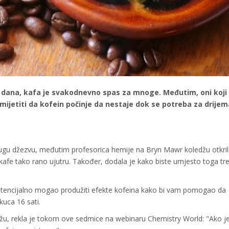
tak dana, kafa je svakodnevno spas za mnoge. Međutim, oni koji
primijetiti da kofein počinje da nestaje dok se potreba za drij
u džezvu, međutim profesorica hemije na Bryn Mawr koledžu otkril
u kafe tako rano ujutru. Također, dodala je kako biste umjesto toga tre
 potencijalno mogao produžiti efekte kofeina kako bi vam pomogao da
uca 16 sati.
džu, rekla je tokom ove sedmice na webinaru Chemistry World: "Ako j