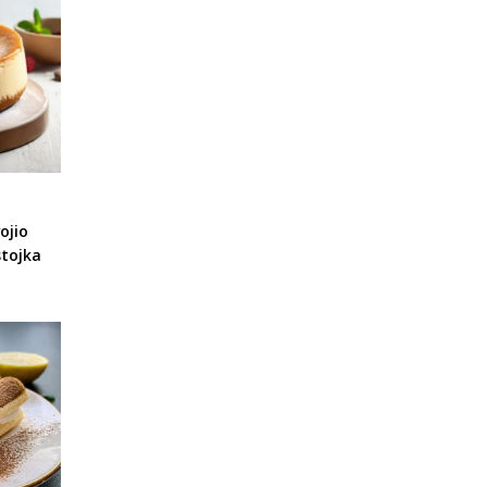
ojio
stojka