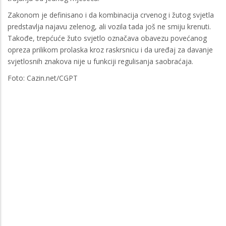
Zakonom je definisano i da kombinacija crvenog i žutog svjetla
predstavlja najavu zelenog, ali vozila tada još ne smiju krenuti.
Takođe, trepćuće žuto svjetlo označava obavezu povećanog
opreza prilikom prolaska kroz raskrsnicu i da uređaj za davanje
svjetlosnih znakova nije u funkciji regulisanja saobraćaja.
Foto: Cazin.net/CGPT