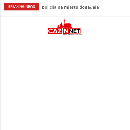
Ovo je 24-godišnji mladić koji je izgubio
BREAKING NEWS
život u rijeci Krivaji kod Zavidovića
Na Ahiret preselio LJUBIJANKIĆ (Hasan)
REDŽEP
Na Ahiret preselio HALILOVIĆ (Smajil)
SEJAD
Sutra dženaza Hamdiji Šahinoviću iz
Bosanske Krupe, kojeg je usmrtila
supruga
Teška saobraćajna nesreća u Cazinu,
policija na mjestu događaja