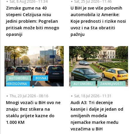
Sat, 8 Aug 2026 - 11:34
Sat, 25 Jul 2026 - 11:46
Zimske gume na 40
U BiH je sve više polovnih
stepeni Celzijusa nisu
automobila iz Amerike:
jedini problem: Pogrešan
Koje prednosti i rizike nosi
pritisak može biti mnogo
uvoz i na šta obratiti
opasniji
pažnju
AUTOMOBILI
BOSNA I
HERCEGOVINA
AUTOMOBILI
ZANIMLJIVOSTI
Thu, 23 Jul 2026 - 08:16
Sat, 18 Jul 2026 - 11:31
Mnogi vozači u BiH ovo ne
Audi A3: Tri decenije
znaju: Bez stikera na
kasnije i dalje je jedan od
staklu prijete kazne do
omiljenih modela
1.000 KM
njemačke marke među
vozačima u BiH