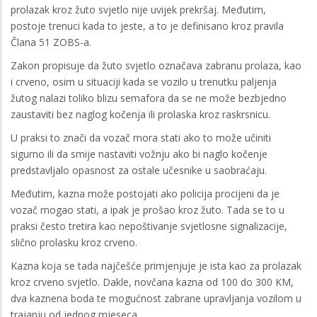
prolazak kroz žuto svjetlo nije uvijek prekršaj. Međutim,
postoje trenuci kada to jeste, a to je definisano kroz pravila
Člana 51 ZOBS-a.
Zakon propisuje da žuto svjetlo označava zabranu prolaza, kao
i crveno, osim u situaciji kada se vozilo u trenutku paljenja
žutog nalazi toliko blizu semafora da se ne može bezbjedno
zaustaviti bez naglog kočenja ili prolaska kroz raskrsnicu.
U praksi to znači da vozač mora stati ako to može učiniti
sigurno ili da smije nastaviti vožnju ako bi naglo kočenje
predstavljalo opasnost za ostale učesnike u saobraćaju.
Međutim, kazna može postojati ako policija procijeni da je
vozač mogao stati, a ipak je prošao kroz žuto. Tada se to u
praksi često tretira kao nepoštivanje svjetlosne signalizacije,
slično prolasku kroz crveno.
Kazna koja se tada najčešće primjenjuje je ista kao za prolazak
kroz crveno svjetlo. Dakle, novčana kazna od 100 do 300 KM,
dva kaznena boda te mogućnost zabrane upravljanja vozilom u
trajanju od jednog mjeseca.