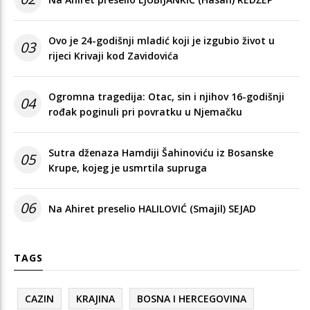
Ovo je 24-godišnji mladić koji je izgubio život u
03
rijeci Krivaji kod Zavidovića
Ogromna tragedija: Otac, sin i njihov 16-godišnji
04
rođak poginuli pri povratku u Njemačku
Sutra dženaza Hamdiji Šahinoviću iz Bosanske
05
Krupe, kojeg je usmrtila supruga
06
Na Ahiret preselio HALILOVIĆ (Smajil) SEJAD
TAGS
CAZIN
KRAJINA
BOSNA I HERCEGOVINA