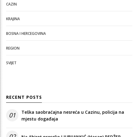
CAZIN
KRAJINA
BOSNA I HERCEGOVINA
REGION
SVIJET
RECENT POSTS
Teška saobraćajna nesreća u Cazinu, policija na
01
mjestu događaja
02
Na Ahiret preselio LJUBIJANKIĆ (Hasan) REDŽEP