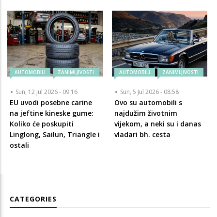
AUTOMOBILI
ZANIMLJIVOSTI
AUTOMOBILI
ZANIMLJIVOSTI
Sun, 12 Jul 2026 - 09:16
Sun, 5 Jul 2026 - 08:58
EU uvodi posebne carine
Ovo su automobili s
na jeftine kineske gume:
najdužim životnim
Koliko će poskupiti
vijekom, a neki su i danas
Linglong, Sailun, Triangle i
vladari bh. cesta
ostali
CATEGORIES