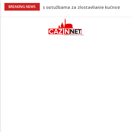
Pentagon zabrinut zbog smanjenih
BREAKING NEWS
zaliha, od vojne industrije traži ubrzanje
proizvodnje
U FBiH nema jedinstvene evidencije o
povučenom mesu, inspektori za pola
godine izrekli 48.000 KM kazni
Temperature danas do 38 stepeni: U
dijelovima BiH moguća kratkotrajna kiša
Netanyahu definitivno odbio plan SAD-a:
Nema povlačenja dok Hamas ne položi
oružje
Supruga izraelskog premijera suočava se
s optužbama za zlostavljanje kućnog
osoblja