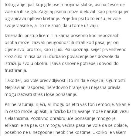
fotografije ljudi koji grle pse mnogima slatke, psi najčešće ne
vole da ih se grli. Zagrljaj psima može djelovati kao prijetnja jer
ograničava njihovo kretanje. Pojedini psi to tolerišu jer vole
svoje vlasnike, ali to ne znači da u tome uživaju.
Iznenadni pristup licem ili rukama posebno kod nepoznatih
osoba može izazvati neugodnost ili strah kod pasa, jer oni
cijene svoj prostor, kao i ljudi. Psi upoznaju svijet prvenstveno
kroz čulo mirisa pa ih užurbano povlačenje bez dozvole da
istražuju svoju okolinu lišava osnovne potrebe i dovodi do
frustriranja.
Također, psi vole predvidljivost i to im daje osjećaj sigurnosti.
Nepravilan raspored, neredovno hranjenje i nejasna pravila
mogu izazvati stres i loše ponašanje.
Psi ne razumiju riječi, ali mogu osjetiti vaš ton i emocije. Vikanje
ih često može uplašiti, a fizičko kažnjavanje može narušiti vezu
s vlasnicima. Pozitivno ohrabrujuće ponašanje mnogo je
efikasnije za pse. Osim toga, većina pasa ne vole da se oblače,
posebno ne u nezgodne i neobične kostime. Ukoliko je vašem