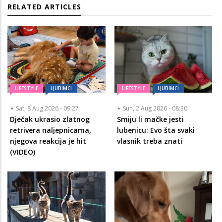
RELATED ARTICLES
LIFESTYLE
LJUBIMCI
LIFESTYLE
LJUBIMCI
Sat, 8 Aug 2026 - 09:27
Sun, 2 Aug 2026 - 08:30
Dječak ukrasio zlatnog
Smiju li mačke jesti
retrivera naljepnicama,
lubenicu: Evo šta svaki
njegova reakcija je hit
vlasnik treba znati
(VIDEO)