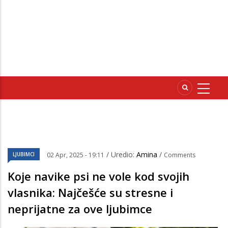
/ Uredio:
Amina
/
LJUBIMCI
02 Apr, 2025 - 19:11
Comments
Koje navike psi ne vole kod svojih
vlasnika: Najčešće su stresne i
neprijatne za ove ljubimce