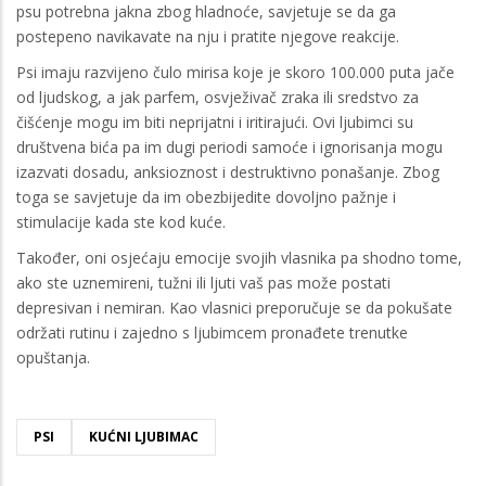
psu potrebna jakna zbog hladnoće, savjetuje se da ga
postepeno navikavate na nju i pratite njegove reakcije.
Psi imaju razvijeno čulo mirisa koje je skoro 100.000 puta jače
od ljudskog, a jak parfem, osvježivač zraka ili sredstvo za
čišćenje mogu im biti neprijatni i iritirajući. Ovi ljubimci su
društvena bića pa im dugi periodi samoće i ignorisanja mogu
izazvati dosadu, anksioznost i destruktivno ponašanje. Zbog
toga se savjetuje da im obezbijedite dovoljno pažnje i
stimulacije kada ste kod kuće.
Također, oni osjećaju emocije svojih vlasnika pa shodno tome,
ako ste uznemireni, tužni ili ljuti vaš pas može postati
depresivan i nemiran. Kao vlasnici preporučuje se da pokušate
održati rutinu i zajedno s ljubimcem pronađete trenutke
opuštanja.
PSI
KUĆNI LJUBIMAC