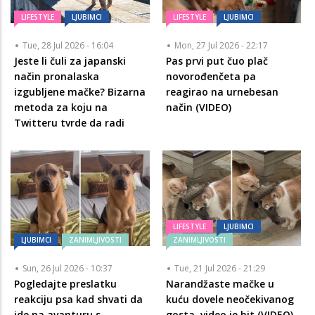
LIFESTYLE
LJUBIMCI
LIFESTYLE
LJUBIMCI
Tue, 28 Jul 2026 - 16:04
Mon, 27 Jul 2026 - 22:17
Jeste li čuli za japanski
Pas prvi put čuo plač
način pronalaska
novorođenčeta pa
izgubljene mačke? Bizarna
reagirao na urnebesan
metoda za koju na
način (VIDEO)
Twitteru tvrde da radi
LIFESTYLE
LJUBIMCI
LJUBIMCI
ZANIMLJIVOSTI
ZANIMLJIVOSTI
Sun, 26 Jul 2026 - 10:37
Tue, 21 Jul 2026 - 21:29
Pogledajte preslatku
Narandžaste mačke u
reakciju psa kad shvati da
kuću dovele neočekivanog
ide na avanturu s
gosta, video je hit (VIDEO)