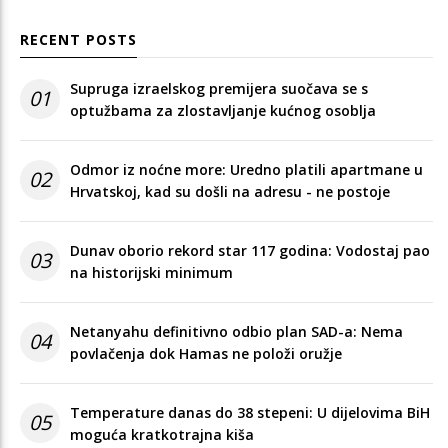
RECENT POSTS
Supruga izraelskog premijera suočava se s
01
optužbama za zlostavljanje kućnog osoblja
Odmor iz noćne more: Uredno platili apartmane u
02
Hrvatskoj, kad su došli na adresu - ne postoje
Dunav oborio rekord star 117 godina: Vodostaj pao
03
na historijski minimum
Netanyahu definitivno odbio plan SAD-a: Nema
04
povlačenja dok Hamas ne položi oružje
Temperature danas do 38 stepeni: U dijelovima BiH
05
moguća kratkotrajna kiša