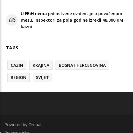
U FBiH nema jedinstvene evidencije o povučenom
06
mesu, inspektori za pola godine izrekli 48.000 KM
kazni
TAGS
CAZIN
KRAJINA
BOSNA I HERCEGOVINA
REGION
SVIJET
Powered by
Drupal
FOOTER
Privacy policy