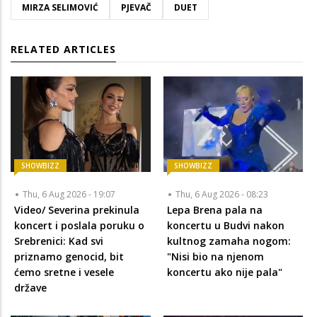
MIRZA SELIMOVIĆ
PJEVAČ
DUET
RELATED ARTICLES
SHOWBIZZ
SHOWBIZZ
Thu, 6 Aug 2026 - 19:07
Thu, 6 Aug 2026 - 08:23
Video/ Severina prekinula
Lepa Brena pala na
koncert i poslala poruku o
koncertu u Budvi nakon
Srebrenici: Kad svi
kultnog zamaha nogom:
priznamo genocid, bit
"Nisi bio na njenom
ćemo sretne i vesele
koncertu ako nije pala"
države