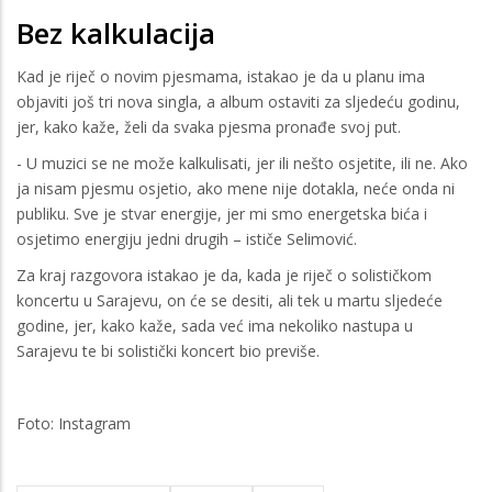
Bez kalkulacija
Kad je riječ o novim pjesmama, istakao je da u planu ima
objaviti još tri nova singla, a album ostaviti za sljedeću godinu,
jer, kako kaže, želi da svaka pjesma pronađe svoj put.
- U muzici se ne može kalkulisati, jer ili nešto osjetite, ili ne. Ako
ja nisam pjesmu osjetio, ako mene nije dotakla, neće onda ni
publiku. Sve je stvar energije, jer mi smo energetska bića i
osjetimo energiju jedni drugih – ističe Selimović.
Za kraj razgovora istakao je da, kada je riječ o solističkom
koncertu u Sarajevu, on će se desiti, ali tek u martu sljedeće
godine, jer, kako kaže, sada već ima nekoliko nastupa u
Sarajevu te bi solistički koncert bio previše.
Foto: Instagram