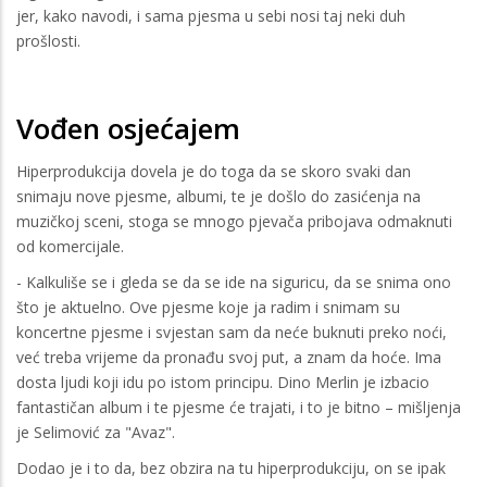
jer, kako navodi, i sama pjesma u sebi nosi taj neki duh
prošlosti.
Vođen osjećajem
Hiperprodukcija dovela je do toga da se skoro svaki dan
snimaju nove pjesme, albumi, te je došlo do zasićenja na
muzičkoj sceni, stoga se mnogo pjevača pribojava odmaknuti
od komercijale.
- Kalkuliše se i gleda se da se ide na siguricu, da se snima ono
što je aktuelno. Ove pjesme koje ja radim i snimam su
koncertne pjesme i svjestan sam da neće buknuti preko noći,
već treba vrijeme da pronađu svoj put, a znam da hoće. Ima
dosta ljudi koji idu po istom principu. Dino Merlin je izbacio
fantastičan album i te pjesme će trajati, i to je bitno – mišljenja
je Selimović za "Avaz".
Dodao je i to da, bez obzira na tu hiperprodukciju, on se ipak