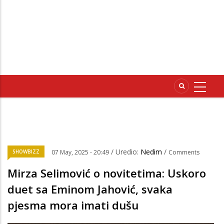
/ Uredio:
Nedim
/
SHOWBIZZ
07 May, 2025 - 20:49
Comments
Mirza Selimović o novitetima: Uskoro
duet sa Eminom Jahović, svaka
pjesma mora imati dušu