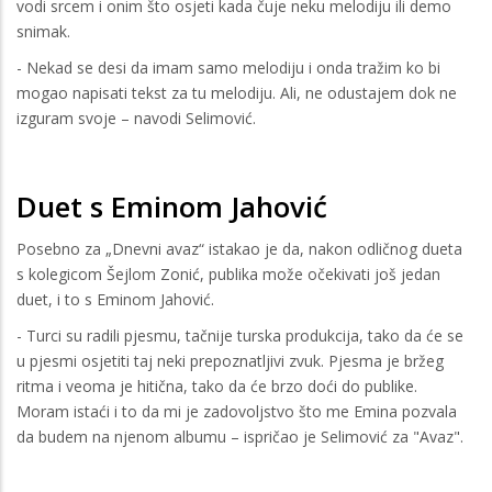
vodi srcem i onim što osjeti kada čuje neku melodiju ili demo
snimak.
- Nekad se desi da imam samo melodiju i onda tražim ko bi
mogao napisati tekst za tu melodiju. Ali, ne odustajem dok ne
izguram svoje – navodi Selimović.
Duet s Eminom Jahović
Posebno za „Dnevni avaz“ istakao je da, nakon odličnog dueta
s kolegicom Šejlom Zonić, publika može očekivati još jedan
duet, i to s Eminom Jahović.
- Turci su radili pjesmu, tačnije turska produkcija, tako da će se
u pjesmi osjetiti taj neki prepoznatljivi zvuk. Pjesma je bržeg
ritma i veoma je hitična, tako da će brzo doći do publike.
Moram istaći i to da mi je zadovoljstvo što me Emina pozvala
da budem na njenom albumu – ispričao je Selimović za "Avaz".