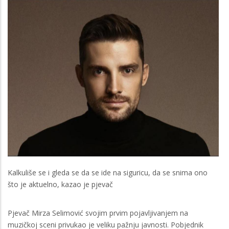
Kalkuliše se i gleda se da se ide na siguricu, da se snima ono
što je aktuelno, kazao je pjevač
Pjevač Mirza Selimović svojim prvim pojavljivanjem na
muzičkoj sceni privukao je veliku pažnju javnosti. Pobjednik