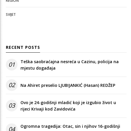
REGION
SVIJET
RECENT POSTS
Teška saobraćajna nesreća u Cazinu, policija na
01
mjestu događaja
02
Na Ahiret preselio LJUBIJANKIĆ (Hasan) REDŽEP
Ovo je 24-godišnji mladić koji je izgubio život u
03
rijeci Krivaji kod Zavidovića
Ogromna tragedija: Otac, sin i njihov 16-godišnji
04