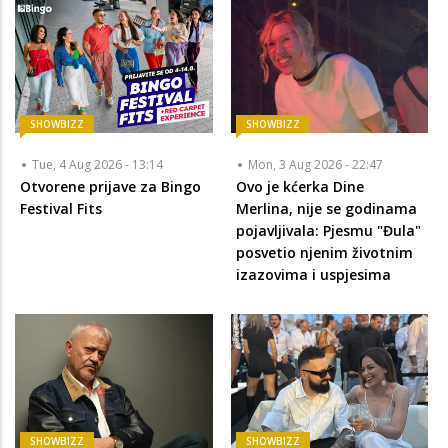
SHOWBIZZ
SHOWBIZZ
Tue, 4 Aug 2026 - 13:14
Mon, 3 Aug 2026 - 22:47
Otvorene prijave za Bingo
Ovo je kćerka Dine
Festival Fits
Merlina, nije se godinama
pojavljivala: Pjesmu "Đula"
posvetio njenim životnim
izazovima i uspjesima
SHOWBIZZ
SHOWBIZZ