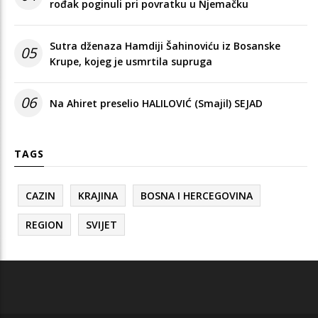
rođak poginuli pri povratku u Njemačku
Sutra dženaza Hamdiji Šahinoviću iz Bosanske
05
Krupe, kojeg je usmrtila supruga
06
Na Ahiret preselio HALILOVIĆ (Smajil) SEJAD
TAGS
CAZIN
KRAJINA
BOSNA I HERCEGOVINA
REGION
SVIJET