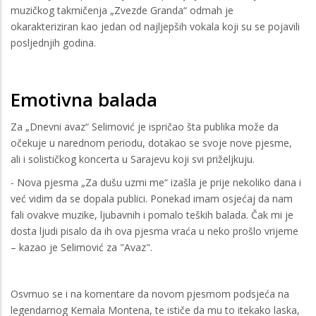
muzičkog takmičenja „Zvezde Granda“ odmah je
okarakteriziran kao jedan od najljepših vokala koji su se pojavili
posljednjih godina.
Emotivna balada
Za „Dnevni avaz“ Selimović je ispričao šta publika može da
očekuje u narednom periodu, dotakao se svoje nove pjesme,
ali i solističkog koncerta u Sarajevu koji svi priželjkuju.
- Nova pjesma „Za dušu uzmi me“ izašla je prije nekoliko dana i
već vidim da se dopala publici. Ponekad imam osjećaj da nam
fali ovakve muzike, ljubavnih i pomalo teških balada. Čak mi je
dosta ljudi pisalo da ih ova pjesma vraća u neko prošlo vrijeme
– kazao je Selimović za "Avaz".
Osvrnuo se i na komentare da novom pjesmom podsjeća na
legendarnog Kemala Montena, te ističe da mu to itekako laska,