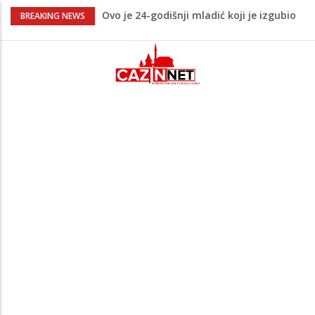
Ovo je 24-godišnji mladić koji je izgubio
BREAKING NEWS
život u rijeci Krivaji kod Zavidovića
Na Ahiret preselio LJUBIJANKIĆ (Hasan)
REDŽEP
Na Ahiret preselio HALILOVIĆ (Smajil)
SEJAD
Sutra dženaza Hamdiji Šahinoviću iz
Bosanske Krupe, kojeg je usmrtila
supruga
Teška saobraćajna nesreća u Cazinu,
policija na mjestu događaja