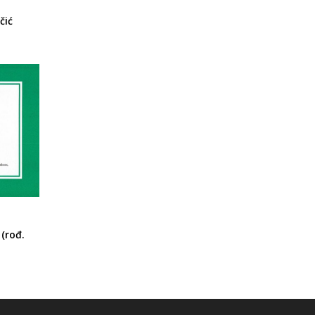
čić
(rođ.