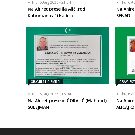
Thu, 6 Aug 2026 - 21:34
Thu, 6 A
Na Ahiret preselila Alić (rođ.
Na Ahire
Kahrimanović) Kadira
SENAD
OBAVIJEST O SMRTI
OBAVIJES
Thu, 6 Aug 2026 - 16:04
Thu, 6 A
Na Ahiret preselio ĆORALIĆ (Mahmut)
Na Ahire
SULEJMAN
ALIČAJIĆ