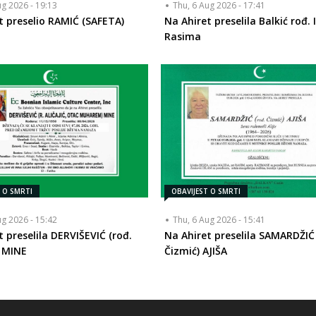
ug 2026 - 19:13
Thu, 6 Aug 2026 - 17:41
t preselio RAMIĆ (SAFETA)
Na Ahiret preselila Balkić rođ. I
Rasima
T O SMRTI
OBAVIJEST O SMRTI
ug 2026 - 15:42
Thu, 6 Aug 2026 - 15:41
t preselila DERVIŠEVIĆ (rođ.
Na Ahiret preselila SAMARDŽIĆ 
) MINE
Čizmić) AJIŠA