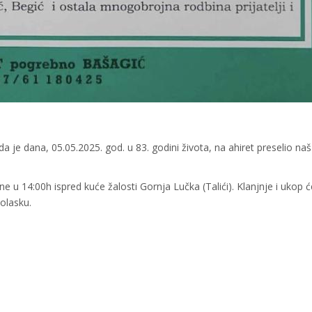
a je dana, 05.05.2025. god. u 83. godini života, na ahiret preselio naš
 u 14:00h ispred kuće žalosti Gornja Lučka (Talići). Klanjnje i ukop ć
olasku.