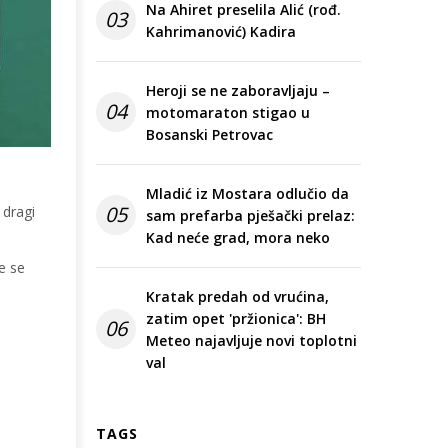
Na Ahiret preselila Alić (rođ.
03
Kahrimanović) Kadira
Heroji se ne zaboravljaju –
04
motomaraton stigao u
Bosanski Petrovac
Mladić iz Mostara odlučio da
05
 dragi
sam prefarba pješački prelaz:
Kad neće grad, mora neko
e se
Kratak predah od vrućina,
zatim opet 'pržionica': BH
06
Meteo najavljuje novi toplotni
val
TAGS