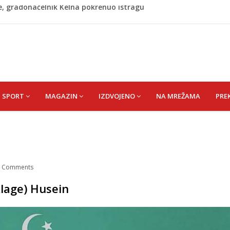
azina
hrimanović) Kadira
omaraton stigao u Bosanski Petrovac
A) SENAD
re, gradonačelnik Kelna pokrenuo istragu
SPORT
MAGAZIN
IZDVOJENO
NA MREŽAMA
PRE
/
Comments
lage) Husein