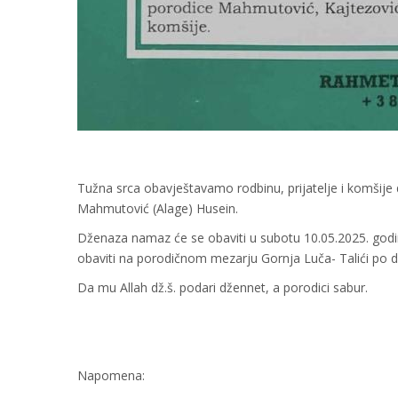
Tužna srca obavještavamo rodbinu, prijatelje i komšije d
Mahmutović (Alage) Husein.
Dženaza namaz će se obaviti u subotu 10.05.2025. godine
obaviti na porodičnom mezarju Gornja Luča- Talići po d
Da mu Allah dž.š. podari džennet, a porodici sabur.
Napomena: