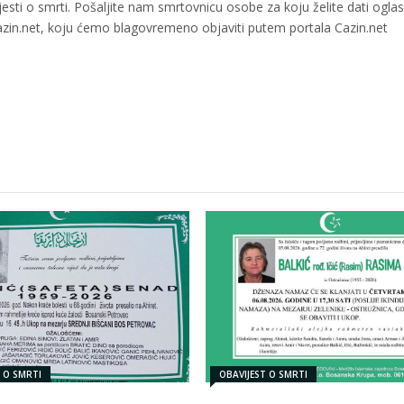
sti o smrti. Pošaljite nam smrtovnicu osobe za koju želite dati oglas
azin.net, koju ćemo blagovremeno objaviti putem portala Cazin.net
T O SMRTI
OBAVIJEST O SMRTI