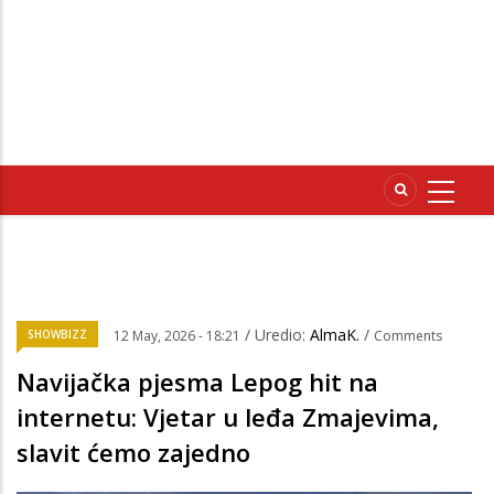
/ Uredio:
AlmaK.
/
SHOWBIZZ
12 May, 2026 - 18:21
Comments
Navijačka pjesma Lepog hit na
internetu: Vjetar u leđa Zmajevima,
slavit ćemo zajedno