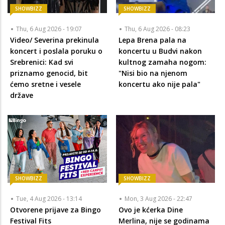
SHOWBIZZ
SHOWBIZZ
Thu, 6 Aug 2026 - 19:07
Thu, 6 Aug 2026 - 08:23
Video/ Severina prekinula
Lepa Brena pala na
koncert i poslala poruku o
koncertu u Budvi nakon
Srebrenici: Kad svi
kultnog zamaha nogom:
priznamo genocid, bit
"Nisi bio na njenom
ćemo sretne i vesele
koncertu ako nije pala"
države
SHOWBIZZ
SHOWBIZZ
Tue, 4 Aug 2026 - 13:14
Mon, 3 Aug 2026 - 22:47
Otvorene prijave za Bingo
Ovo je kćerka Dine
Festival Fits
Merlina, nije se godinama