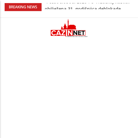
Porodica iz Krajine u centru afere,
BREAKING NEWS
gradonačelnik Kelna pokrenuo istragu
Čestitka povodom Dana Grada Cazina
Velika Kladuša pod udarom požara:
Vatrogasci nadljudskim naporima
spriječili veću tragediju
Borac savladao ML Vitebsk, skandiranje
navijača zasjenilo pobjedu
“Pečat slobodi 2026”: U Tržačkoj Rašteli
obilježena 31. godišnjica deblokade
Unsko-sanskog kantona