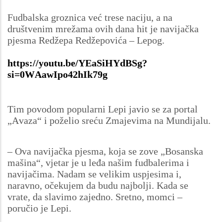
Fudbalska groznica već trese naciju, a na
društvenim mrežama ovih dana hit je navijačka
pjesma Redžepa Redžepovića – Lepog.
https://youtu.be/YEaSiHYdBSg?
si=0WAawIpo42hIk79g
Tim povodom popularni Lepi javio se za portal
„Avaza“ i poželio sreću Zmajevima na Mundijalu.
– Ova navijačka pjesma, koja se zove „Bosanska
mašina“, vjetar je u leđa našim fudbalerima i
navijačima. Nadam se velikim uspjesima i,
naravno, očekujem da budu najbolji. Kada se
vrate, da slavimo zajedno. Sretno, momci –
poručio je Lepi.