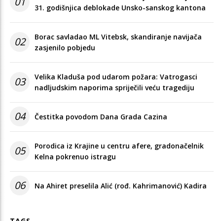
01
31. godišnjica deblokade Unsko-sanskog kantona
Borac savladao ML Vitebsk, skandiranje navijača
02
zasjenilo pobjedu
Velika Kladuša pod udarom požara: Vatrogasci
03
nadljudskim naporima spriječili veću tragediju
04
Čestitka povodom Dana Grada Cazina
Porodica iz Krajine u centru afere, gradonačelnik
05
Kelna pokrenuo istragu
06
Na Ahiret preselila Alić (rođ. Kahrimanović) Kadira
TAGS