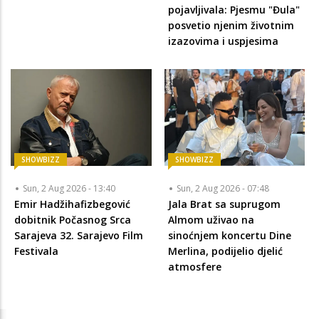
pojavljivala: Pjesmu "Đula"
posvetio njenim životnim
izazovima i uspjesima
SHOWBIZZ
SHOWBIZZ
Sun, 2 Aug 2026 - 13:40
Sun, 2 Aug 2026 - 07:48
Emir Hadžihafizbegović
Jala Brat sa suprugom
dobitnik Počasnog Srca
Almom uživao na
Sarajeva 32. Sarajevo Film
sinoćnjem koncertu Dine
Festivala
Merlina, podijelio djelić
atmosfere