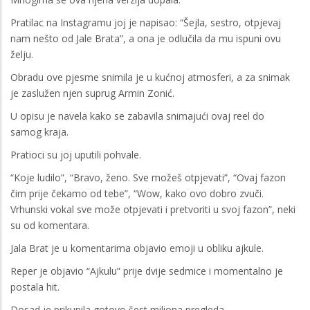
Pratilac na Instagramu joj je napisao: “Šejla, sestro, otpjevaj
nam nešto od Jale Brata”, a ona je odlučila da mu ispuni ovu
želju.
Obradu ove pjesme snimila je u kućnoj atmosferi, a za snimak
je zaslužen njen suprug Armin Zonić.
U opisu je navela kako se zabavila snimajući ovaj reel do
samog kraja.
Pratioci su joj uputili pohvale.
“Koje ludilo”, “Bravo, ženo. Sve možeš otpjevati”, “Ovaj fazon
čim prije čekamo od tebe”, “Wow, kako ovo dobro zvuči.
Vrhunski vokal sve može otpjevati i pretvoriti u svoj fazon”, neki
su od komentara.
Jala Brat je u komentarima objavio emoji u obliku ajkule.
Reper je objavio “Ajkulu” prije dvije sedmice i momentalno je
postala hit.
Dosad je prikupila gotovo šest miliona pregleda.