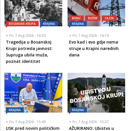
BIHAĆ
BUŽIM
CAZIN
BOSANSKA KRUPA
KRAJINA
KRAJINA
Fri, 7 Aug 2026 - 16:30
Fri, 7 Aug 2026 - 16:19
Tragedija u Bosanskoj
Evo kad i evo gdje nema
Krupi potresla javnost:
struje u Krajini narednih
Supruga ubila muža,
dana
poznat identitet
KRAJINA
KRAJINA
Fri, 7 Aug 2026 - 15:49
Fri, 7 Aug 2026 - 15:27
USK pred novim političkim
AŽURIRANO: Ubistvo u