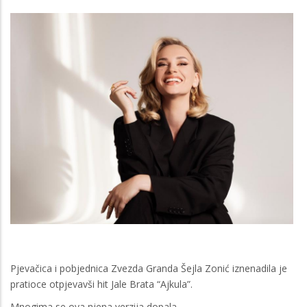
Pjevačica i pobjednica Zvezda Granda Šejla Zonić iznenadila je
pratioce otpjevavši hit Jale Brata “Ajkula”.
Mnogima se ova njena verzija dopala.