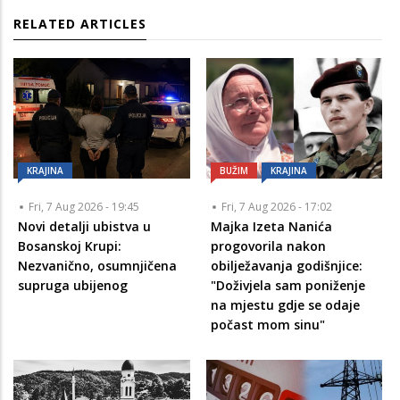
RELATED ARTICLES
KRAJINA
BUŽIM
KRAJINA
Fri, 7 Aug 2026 - 19:45
Fri, 7 Aug 2026 - 17:02
Novi detalji ubistva u
Majka Izeta Nanića
Bosanskoj Krupi:
progovorila nakon
Nezvanično, osumnjičena
obilježavanja godišnjice:
supruga ubijenog
"Doživjela sam poniženje
na mjestu gdje se odaje
počast mom sinu"