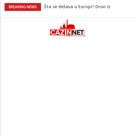
Šta se dešava u Europi? Dron iz
BREAKING NEWS
Rumunije ušao u Bugarsku i eksplodirao
kod gasovoda
Ribari pronašli kosti na isušenom dnu
Save, podsjećaju na ljudske
Sud zaustavio Trumpov plan za veliku
plesnu dvoranu u Bijeloj kući
Grenland upozorio američku kompaniju
povezanu s Trumpom, predsjednik SAD-
a uputio oštre poruke
Šta je Vučić prešutio Zelenskom?
Putinovo ime nije smio da izgovori