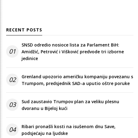
RECENT POSTS
SNSD odredio nosioce lista za Parlament BiH:
01
Amidžić, Petrović i Višković predvode tri izborne
jedinice
Grenland upozorio američku kompaniju povezanu s
02
Trumpom, predsjednik SAD-a uputio oštre poruke
Sud zaustavio Trumpov plan za veliku plesnu
03
dvoranu u Bijeloj kući
Ribari pronašli kosti na isušenom dnu Save,
04
podsjećaju na ljudske