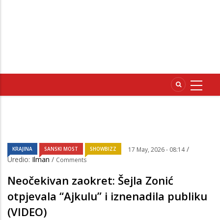
/
KRAJINA
SANSKI MOST
SHOWBIZZ
17 May, 2026 - 08:14
Uredio:
Ilman
/
Comments
Neočekivan zaokret: Šejla Zonić
otpjevala “Ajkulu” i iznenadila publiku
(VIDEO)