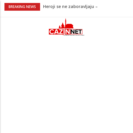
Heroji se ne zaboravljaju –
BREAKING NEWS
motomaraton stigao u Bosanski
Petrovac
Video/ Severina prekinula koncert i
poslala poruku o Srebrenici: Kad svi
priznamo genocid, bit ćemo sretne i
vesele države
Na Ahiret preselio RAMIĆ (SAFETA) SENAD
Kratak predah od vrućina, zatim opet
'pržionica': BH Meteo najavljuje novi
toplotni val
Na Ahiret preselila Alić (rođ.
Kahrimanović) Kadira