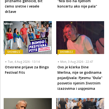
priznamo genocid, bit
"Nisi bio na njenom
ćemo sretne i vesele
koncertu ako nije pala"
države
SHOWBIZZ
SHOWBIZZ
Tue, 4 Aug 2026 - 13:14
Mon, 3 Aug 2026 - 22:47
Otvorene prijave za Bingo
Ovo je kćerka Dine
Festival Fits
Merlina, nije se godinama
pojavljivala: Pjesmu "Đula"
posvetio njenim životnim
izazovima i uspjesima