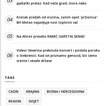
03
pješački prelaz: Kad neće grad, mora neko
Kratak predah od vrućina, zatim opet 'pržionica':
04
BH Meteo najavljuje novi toplotni val
05
Na Ahiret preselio RAMIĆ (SAFETA) SENAD
Video/ Severina prekinula koncert i poslala poruku
06
o Srebrenici: Kad svi priznamo genocid, bit ćemo
sretne i vesele države
TAGS
CAZIN
KRAJINA
BOSNA I HERCEGOVINA
REGION
SVIJET