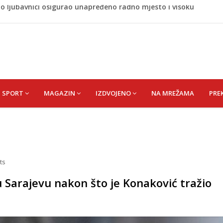
 rođen Alija Izetbegović, lider koji nije odstupao od svojih
 Nijedan NBA igrač iz Litvanije ne želi igrati protiv BiH
 bez pitanja, a danas moraju tražiti dopuštenje
naljepnicama, njegova reakcija je hit (VIDEO)
no ljubavnici osigurao unapređeno radno mjesto i visoku
SPORT
MAGAZIN
IZDVOJENO
NA MREŽAMA
PRE
ts
 Sarajevu nakon što je Konaković tražio