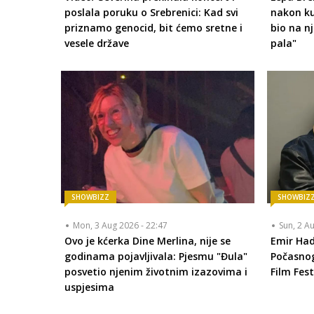
poslala poruku o Srebrenici: Kad svi
nakon k
priznamo genocid, bit ćemo sretne i
bio na n
vesele države
pala"
SHOWBIZZ
SHOWBIZ
Mon, 3 Aug 2026 - 22:47
Sun, 2 A
Ovo je kćerka Dine Merlina, nije se
Emir Had
godinama pojavljivala: Pjesmu "Đula"
Počasnog
posvetio njenim životnim izazovima i
Film Fest
uspjesima