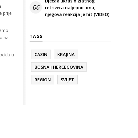
Dječak ukrasio zlatnog
a
06
retrivera naljepnicama,
 prije
njegova reakcija je hit (VIDEO)
 samo
TAGS
io na
CAZIN
KRAJINA
ocidu u
BOSNA I HERCEGOVINA
REGION
SVIJET