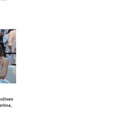
uživao
rlina,