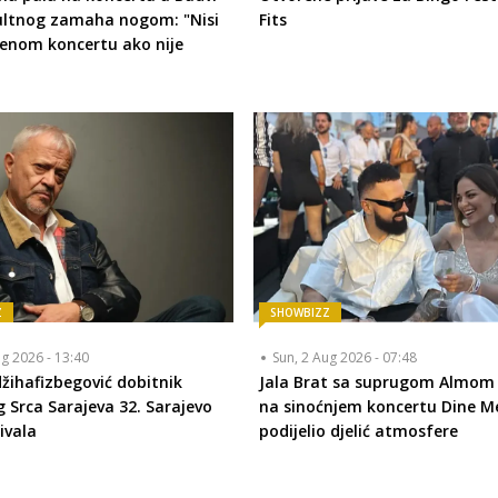
ultnog zamaha nogom: "Nisi
Fits
jenom koncertu ako nije
Z
SHOWBIZZ
ug 2026 - 13:40
Sun, 2 Aug 2026 - 07:48
žihafizbegović dobitnik
Jala Brat sa suprugom Almom 
 Srca Sarajeva 32. Sarajevo
na sinoćnjem koncertu Dine Me
ivala
podijelio djelić atmosfere