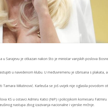
a u Sarajevu je otkazan nakon što je ministar vanjskih poslova Bosne
nastupiti u navedenom klubu. U međuvremenu je izbrisana s plakata, a
ati Tamara Milutinović. Karleuša se još uvijek nije oglasila povodom 
slova KS u ostavci Admiru Katici (NiP) i policijskom komesaru Fatmiru
eušinog nastupa zbog izazivanja nacionalne i vjerske mržnje.