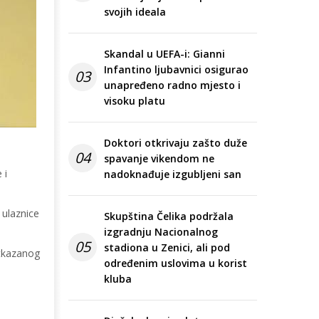
svojih ideala
Skandal u UEFA-i: Gianni
Infantino ljubavnici osigurao
03
unapređeno radno mjesto i
visoku platu
Doktori otkrivaju zašto duže
04
spavanje vikendom ne
 i
nadoknađuje izgubljeni san
 ulaznice
Skupština Čelika podržala
izgradnju Nacionalnog
05
stadiona u Zenici, ali pod
otkazanog
određenim uslovima u korist
kluba