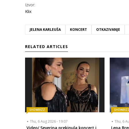
Izvor:
Klix
JELENA KARLEUŠA
KONCERT
OTKAZIVANJE
RELATED ARTICLES
SHOWBIZZ
SHOWBIZ
Thu, 6 Aug 2026 - 19:07
Thu, 6 A
Video/ Severina prekinula koncert i
Lepa Bre