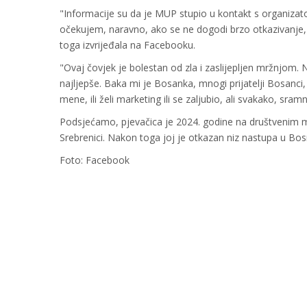
"Informacije su da je MUP stupio u kontakt s organizat
očekujem, naravno, ako se ne dogodi brzo otkazivanje, 
toga izvrijeđala na Facebooku.
"Ovaj čovjek je bolestan od zla i zaslijepljen mržnjom. 
najljepše. Baka mi je Bosanka, mnogi prijatelji Bosan
mene, ili želi marketing ili se zaljubio, ali svakako, sra
Podsjećamo, pjevačica je 2024. godine na društvenim m
Srebrenici. Nakon toga joj je otkazan niz nastupa u Bosn
Foto: Facebook