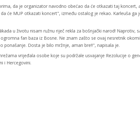
orima, da je organizator navodno obećao da će otkazati taj koncert, 
da će MUP otkazati koncert", između ostalog je rekao. Karleuša ga je
Nikada u životu nisam ružnu riječ rekla za bošnjački narod! Naprotiv,
ci, ogromna fan baza iz Bosne. Ne znam zašto se ovaj nesretnik okom
mno ponašanje. Dosta je bilo mržnje, aman bre!!", napisala je.
režama vrijeđala osobe koje su podržale usvajanje Rezolucije o gen
i i Hercegovini.