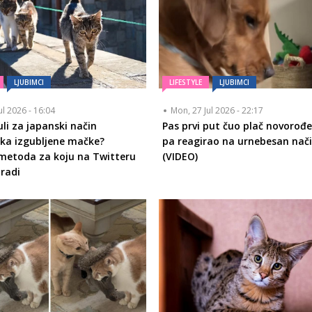
LJUBIMCI
LIFESTYLE
LJUBIMCI
ul 2026 - 16:04
Mon, 27 Jul 2026 - 22:17
čuli za japanski način
Pas prvi put čuo plač novorođ
ka izgubljene mačke?
pa reagirao na urnebesan nač
metoda za koju na Twitteru
(VIDEO)
 radi