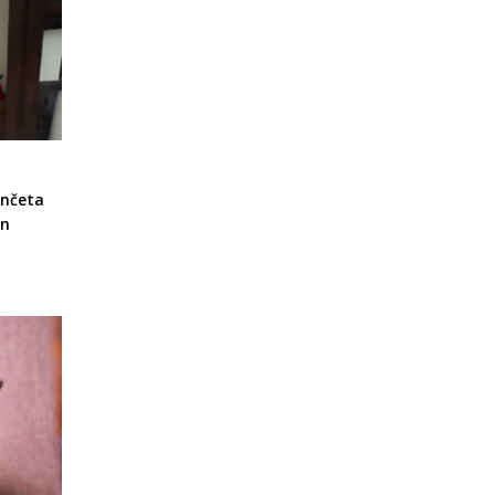
enčeta
in