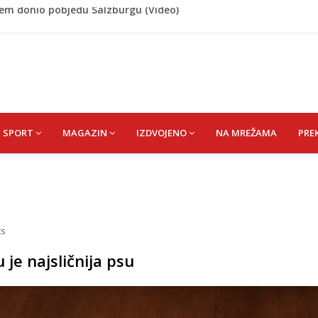
 Rašteli obilježena 31. godišnjica deblokade Unsko-sanskog
re, gradonačelnik Kelna pokrenuo istragu
azina
a: Vatrogasci nadljudskim naporima spriječili veću
cem donio pobjedu Salzburgu (Video)
SPORT
MAGAZIN
IZDVOJENO
NA MREŽAMA
PRE
s
e najsličnija psu