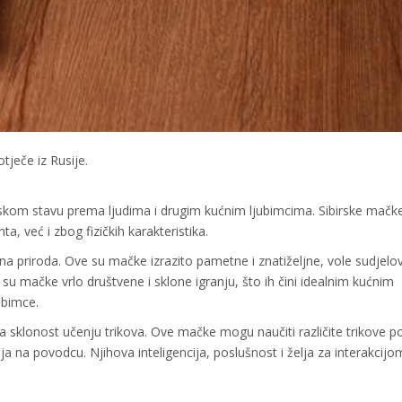
tječe iz Rusije.
teljskom stavu prema ljudima i drugim kućnim ljubimcima. Sibirske mačk
 već i zbog fizičkih karakteristika.
ina priroda. Ove su mačke izrazito pametne i znatiželjne, vole sudjelov
e su mačke vrlo društvene i sklone igranju, što ih čini idealnim kućnim
ubimce.
na sklonost učenju trikova. Ove mačke mogu naučiti različite trikove p
a na povodcu. Njihova inteligencija, poslušnost i želja za interakcijom