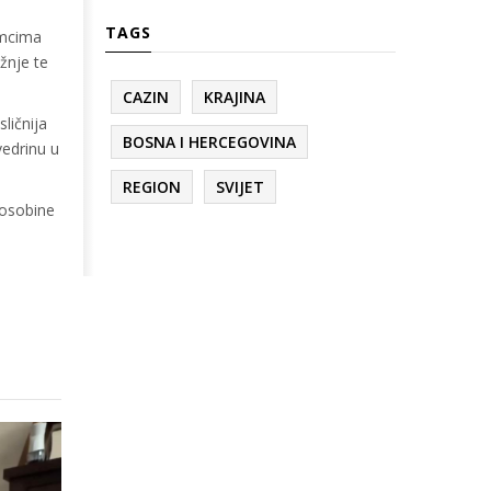
TAGS
imcima
žnje te
CAZIN
KRAJINA
ličnija
BOSNA I HERCEGOVINA
vedrinu u
REGION
SVIJET
 osobine