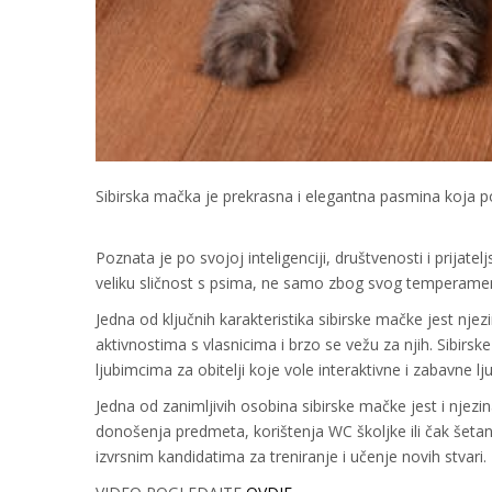
Sibirska mačka je prekrasna i elegantna pasmina koja po
Poznata je po svojoj inteligenciji, društvenosti i prija
veliku sličnost s psima, ne samo zbog svog temperamenta,
Jedna od ključnih karakteristika sibirske mačke jest njez
aktivnostima s vlasnicima i brzo se vežu za njih. Sibirsk
ljubimcima za obitelji koje vole interaktivne i zabavne lj
Jedna od zanimljivih osobina sibirske mačke jest i njezi
donošenja predmeta, korištenja WC školjke ili čak šetanj
izvrsnim kandidatima za treniranje i učenje novih stvari.