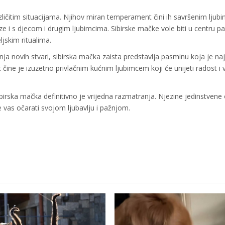
azličitim situacijama. Njihov miran temperament čini ih savršenim ljub
e i s djecom i drugim ljubimcima. Sibirske mačke vole biti u centru pa
jskim ritualima.
ja novih stvari, sibirska mačka zaista predstavlja pasminu koja je najs
 čine je izuzetno privlačnim kućnim ljubimcem koji će unijeti radost i 
ibirska mačka definitivno je vrijedna razmatranja. Njezine jedinstvene
 vas očarati svojom ljubavlju i pažnjom.