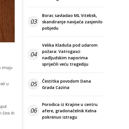
Borac savladao ML Vitebsk,
03
skandiranje navijača zasjenilo
pobjedu
Velika Kladuša pod udarom
požara: Vatrogasci
04
nadljudskim naporima
spriječili veću tragediju
e imaju
Čestitka povodom Dana
05
ati u
Grada Cazina
Porodica iz Krajine u centru
oput
06
afere, gradonačelnik Kelna
 čine ih
pokrenuo istragu