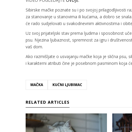
VIDEO POGLEDAJTE
OVDJE
.
Sibirske mačke poznate su i po svojoj prilagodljivosti r
za stanovanje u stanovima ili kućama, a dobro se snalaz
će rado sudjelovati u svakodnevnim aktivnostima i obitel
Uz svoj prijateljski stav prema ljudima i sposobnost učen
psu. Njezina ljubaznost, spremnost za igru i društvenost
vaš dom.
Ako razmišljate o usvajanju mačke koja je slična psu, s
i karakterni atributi čine je posebnom pasminom koja će
MAČKA
KUĆNI LJUBIMAC
RELATED ARTICLES