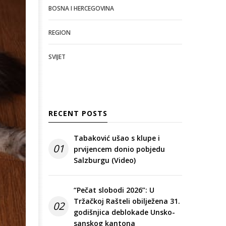
BOSNA I HERCEGOVINA
REGION
SVIJET
RECENT POSTS
Tabaković ušao s klupe i
01
prvijencem donio pobjedu
Salzburgu (Video)
“Pečat slobodi 2026”: U
Tržačkoj Rašteli obilježena 31.
02
godišnjica deblokade Unsko-
sanskog kantona