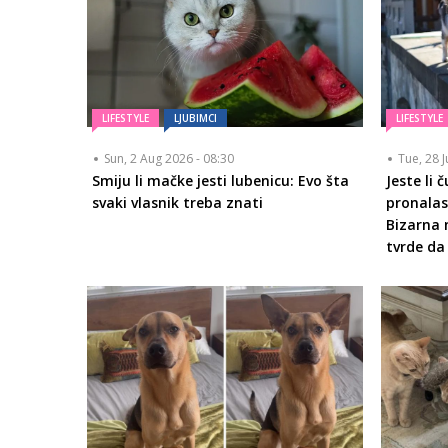
LIFESTYLE
LJUBIMCI
LIFESTYLE
Sun, 2 Aug 2026 - 08:30
Tue, 28 J
Smiju li mačke jesti lubenicu: Evo šta
Jeste li 
svaki vlasnik treba znati
pronalas
Bizarna 
tvrde da