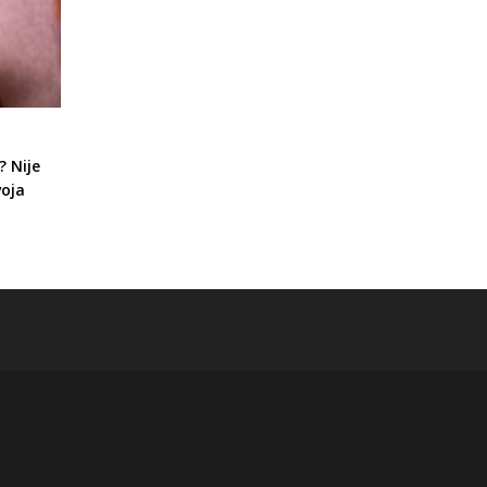
 Nije
voja