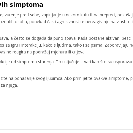
rvih simptoma
, zurenje pred sebe, zapinjanje u nekom kutu ili na prepreci, pokušaj
znatih osoba, ponekad čak i agresivnost te nereagiranje na vlastito i
 spava, a često se događa da puno spava. Kada postane aktivan, besci
res za igru i interakciju, kako s ljudima, tako i sa psima. Zaboravljaju
as ne reagira na podražaj mjehura ili crijeva.
kcije od simptoma starenja. To uključuje stvari kao što su usporavan
azite na ponašanje svog ljubimca. Ako primijetite ovakve simptome, p
 za njega.