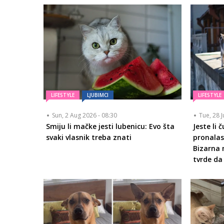
LIFESTYLE
LJUBIMCI
LIFESTYLE
Sun, 2 Aug 2026 - 08:30
Tue, 28 J
Smiju li mačke jesti lubenicu: Evo šta
Jeste li 
svaki vlasnik treba znati
pronalas
Bizarna 
tvrde da