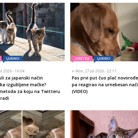
LJUBIMCI
LIFESTYLE
LJUBIMCI
ul 2026 - 16:04
Mon, 27 Jul 2026 - 22:17
čuli za japanski način
Pas prvi put čuo plač novorođ
ka izgubljene mačke?
pa reagirao na urnebesan nač
metoda za koju na Twitteru
(VIDEO)
 radi