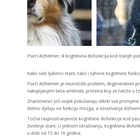
Pseći Alzheimer, ili kognitivna disfunkcija kod starijih p
Kako naši ljubimci stare, tako i njihove kognitivne funkc
Pseći Alzheimer je neurološki problem, degenerativni
nakupljanjem beta-amiloida, proteina koji se talože u tzv
Znanstvenici još uvijek pokušavaju otkriti sve promjene
štetno djeluju na funkciju mozga, a istraživanja Alzheime
Točna rasprostranjenost kognitivne disfunkcije kod pas
životinje stare. U jednom istraživanju, kognitivna disfu
u dobi od 15 do 16 godina.