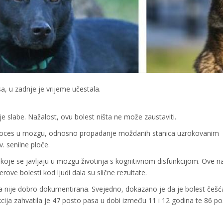
asa, u zadnje je vrijeme učestala.
ije slabe. Nažalost, ovu bolest ništa ne može zaustaviti.
 proces u mozgu, odnosno propadanje moždanih stanica uzrokovanim
. senilne ploče.
 koje se javljaju u mozgu životinja s kognitivnom disfunkcijom. Ove n
rove bolesti kod ljudi dala su slične rezultate.
a nije dobro dokumentirana. Svejedno, dokazano je da je bolest češć
nkcija zahvatila je 47 posto pasa u dobi između 11 i 12 godina te 86 p