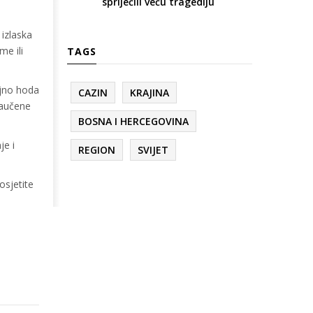
spriječili veću tragediju
 izlaska
me ili
TAGS
ljno hoda
CAZIN
KRAJINA
 naučene
BOSNA I HERCEGOVINA
je i
REGION
SVIJET
osjetite