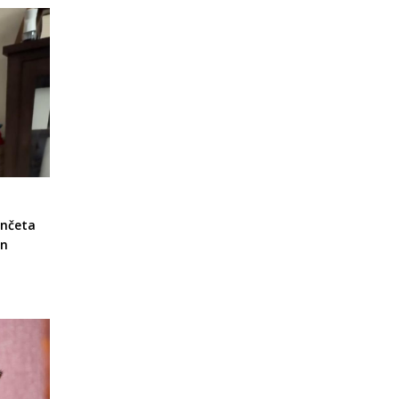
enčeta
in