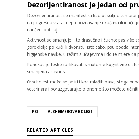
Dezorijentiranost je jedan od p
Dezorijentiranost se manifestira kao besciljno tumaranje
na pogrešna vrata, neprepoznavanje ukućana ili inače po
naučeni poticaj.
Aktivnost se smanjuje, i to drastično i čudno: pas više
gore-dolje po kući ili dvorištu. Isto tako, psu opada inte
higijenske navike, u težim slučajevima i do te mjere da p
Ponekad je teško razlikovati simptome kognitivne disfun
smanjena aktivnost.
Ova bolest može se javiti i kod mlađih pasa, stoga prip
veterinara i porazgovarajte o onome što možete učiniti
PSI
ALZHEIMEROVA BOLEST
RELATED ARTICLES