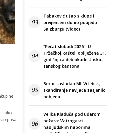
Tabaković ušao s klupe i
03
prvijencem donio pobjedu
Salzburgu (Video)
“Pečat slobodi 2026”: U
Tržačkoj Rašteli obilježena 31.
04
godišnjica deblokade Unsko-
sanskog kantona
Borac savladao ML Vitebsk,
05
skandiranje navijača zasjenilo
akupine
pobjedu
a kako
Velika Kladuša pod udarom
osto pasa
požara: Vatrogasci
06
nadljudskim naporima