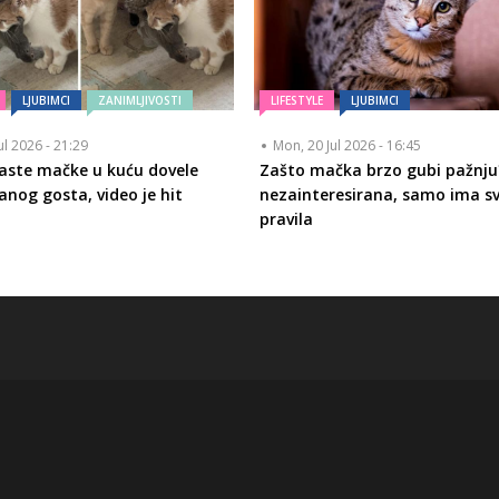
LJUBIMCI
ZANIMLJIVOSTI
LIFESTYLE
LJUBIMCI
ul 2026 - 21:29
Mon, 20 Jul 2026 - 16:45
aste mačke u kuću dovele
Zašto mačka brzo gubi pažnju?
anog gosta, video je hit
nezainteresirana, samo ima s
pravila