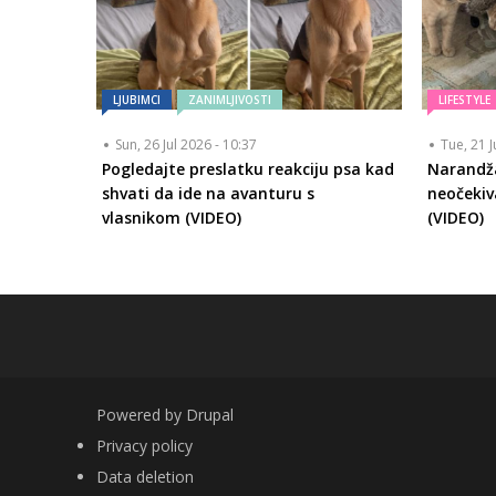
LJUBIMCI
ZANIMLJIVOSTI
LIFESTYLE
Sun, 26 Jul 2026 - 10:37
Tue, 21 J
Pogledajte preslatku reakciju psa kad
Narandž
shvati da ide na avanturu s
neočekiv
vlasnikom (VIDEO)
(VIDEO)
Powered by
Drupal
FOOTER
Privacy policy
Data deletion