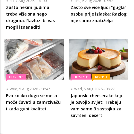
Fri, 7 Aug 2026 - 07:00
Thu, 6 Aug 2026 - 07:52
Zašto nekim ljudima
Zašto sve više ljudi "gugla"
treba više sna nego
osobu prije izlaska: Razlog
drugima: Razlozi bi vas
nije samo znatiželja
mogli iznenaditi
LIFESTYLE
LIFESTYLE
RECEPTI
Wed, 5 Aug 2026 - 16:47
Wed, 5 Aug 2026 - 08:27
Evo koliko dugo se meso
Japanski cheesecake koji
može čuvati u zamrzivaču
je osvojio svijet: Trebaju
i kada gubi kvalitet
vam samo 3 sastojka za
savršeni desert