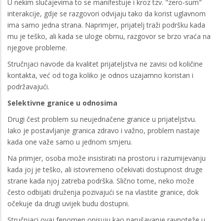
U nekim slučajevima to se manifestuje i kroz tzv. "zero-sum"
interakcije, gdje se razgovori odvijaju tako da korist uglavnom
ima samo jedna strana. Naprimjer, prijatelj traži podršku kada
mu je teško, ali kada se uloge obrnu, razgovor se brzo vraća na
njegove probleme.
Stručnjaci navode da kvalitet prijateljstva ne zavisi od količine
kontakta, već od toga koliko je odnos uzajamno koristan i
podržavajući.
Selektivne granice u odnosima
Drugi čest problem su neujednačene granice u prijateljstvu.
Iako je postavljanje granica zdravo i važno, problem nastaje
kada one važe samo u jednom smjeru.
Na primjer, osoba može insistirati na prostoru i razumijevanju
kada joj je teško, ali istovremeno očekivati dostupnost druge
strane kada njoj zatreba podrška. Slično tome, neko može
često odbijati druženja pozivajući se na vlastite granice, dok
očekuje da drugi uvijek budu dostupni.
Stručnjaci ovaj fenomen opisuju kao narušavanje ravnoteže u