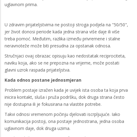
uglavnom prima.
U zdravim prijateljstvima ne postoji stroga podjela na "50/50",
jer život donosi periode kada jedna strana više daje ili više
treba pomoć. Međutim, razlika između privremene i stalne
neravnoteže može biti presudna za opstanak odnosa.
Stručnjaci ovaj obrazac opisuju kao nedostatak reciprociteta,
naviku koja, ako se ne prepozna na vrijeme, može postati
glavni uzrok raspada prijateljstva.
Kada odnos postane jednosmjeran
Problem postaje izražen kada je uvijek ista osoba ta koja prva
inicira kontakt, sluša i pruža podršku, dok druga strana često
nije dostupna ili je fokusirana na vlastite potrebe.
Takvi odnosi vremenom počinju djelovati iscrpljujuće. Iako
komunikacija postoji, ona postaje jednostrana, jedna osoba
uglavnom daje, dok druga uzima.