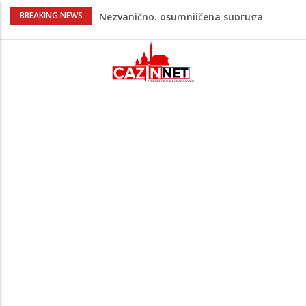
Na Ahiret preselila Bešić (rođ. Blažević)
BREAKING NEWS
Senija – Sena
Na Ahiret preselio ŠUPUK (Refik) ŠEFIK
Evo koje države su zasad za, a koje
protiv Infantina na izborima: Srbija i
Hrvatska se izjasnile
Majka Izeta Nanića progovorila nakon
obilježavanja godišnjice: "Doživjela sam
poniženje na mjestu gdje se odaje
počast mom sinu"
Novi detalji ubistva u Bosanskoj Krupi:
Nezvanično, osumnjičena supruga
ubijenog