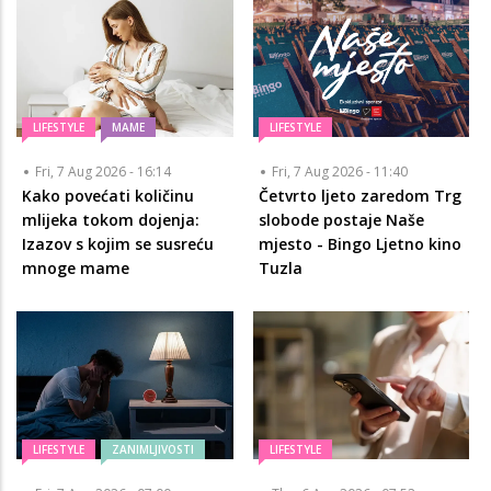
LIFESTYLE
MAME
LIFESTYLE
Fri, 7 Aug 2026 - 16:14
Fri, 7 Aug 2026 - 11:40
Kako povećati količinu
Četvrto ljeto zaredom Trg
mlijeka tokom dojenja:
slobode postaje Naše
Izazov s kojim se susreću
mjesto - Bingo Ljetno kino
mnoge mame
Tuzla
LIFESTYLE
ZANIMLJIVOSTI
LIFESTYLE