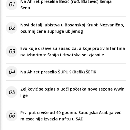
Na Ahiret preselila Bešić (rođ. Blažević) Senija –
01
Sena
Novi detalji ubistva u Bosanskoj Krupi: Nezvanično,
02
osumnjičena supruga ubijenog
Evo koje države su zasad za, a koje protiv Infantina
03
na izborima: Srbija i Hrvatska se izjasnile
04
Na Ahiret preselio ŠUPUK (Refik) ŠEFIK
Zeljković se oglasio uoči početka nove sezone Wwin
05
lige
Prvi put u više od 40 godina: Saudijska Arabija već
06
mjesec nije izvezla naftu u SAD