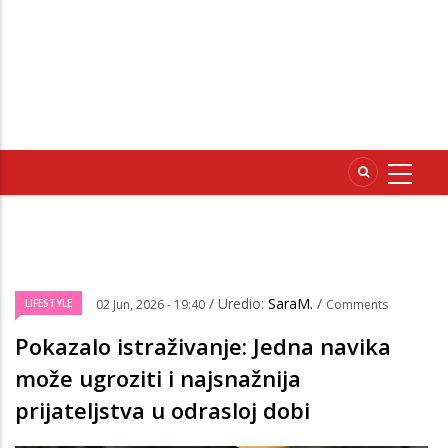
/ Uredio:
SaraM.
/
LIFESTYLE
02 Jun, 2026 - 19:40
Comments
Pokazalo istraživanje: Jedna navika
može ugroziti i najsnažnija
prijateljstva u odrasloj dobi