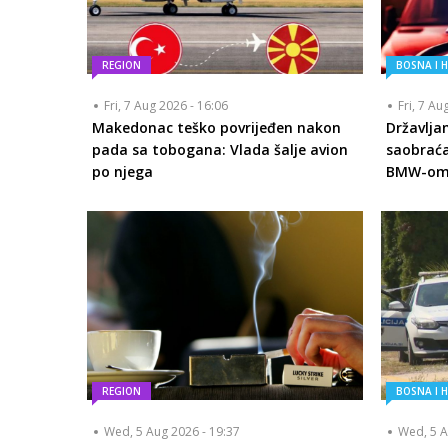
REGION
BOSNA I 
Fri, 7 Aug 2026 - 16:06
Fri, 7 Au
Makedonac teško povrijeđen nakon
Državlja
pada sa tobogana: Vlada šalje avion
saobraća
po njega
BMW-om s
REGION
BOSNA I 
Wed, 5 Aug 2026 - 19:37
Wed, 5 A