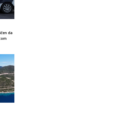
ičen da
otom