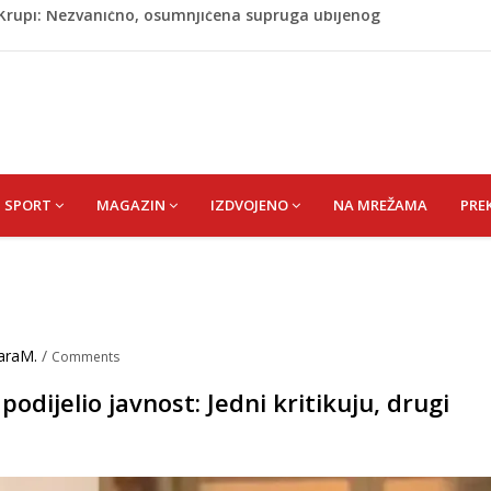
ažević) Senija – Sena
ŠEFIK
je protiv Infantina na izborima: Srbija i Hrvatska se
akon obilježavanja godišnjice: "Doživjela sam poniženje
 mom sinu"
j Krupi: Nezvanično, osumnjičena supruga ubijenog
SPORT
MAGAZIN
IZDVOJENO
NA MREŽAMA
PRE
araM.
/
Comments
dijelio javnost: Jedni kritikuju, drugi