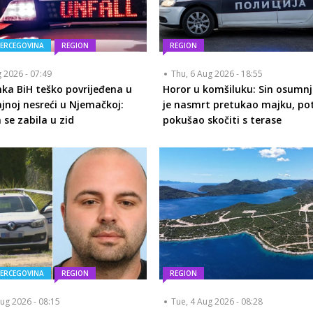
HERCEGOVINA
REGION
REGION
g 2026 - 07:49
Thu, 6 Aug 2026 - 18:55
nka BiH teško povrijeđena u
Horor u komšiluku: Sin osumnj
jnoj nesreći u Njemačkoj:
je nasmrt pretukao majku, p
e zabila u zid
pokušao skočiti s terase
HERCEGOVINA
REGION
REGION
ug 2026 - 08:15
Tue, 4 Aug 2026 - 08:28