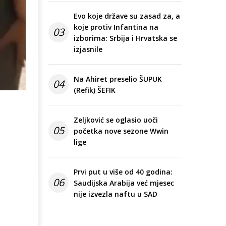
Evo koje države su zasad za, a
koje protiv Infantina na
03
izborima: Srbija i Hrvatska se
izjasnile
Na Ahiret preselio ŠUPUK
04
(Refik) ŠEFIK
Zeljković se oglasio uoči
05
početka nove sezone Wwin
lige
Prvi put u više od 40 godina:
06
Saudijska Arabija već mjesec
nije izvezla naftu u SAD