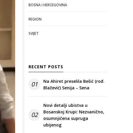
BOSNA I HERCEGOVINA
REGION
SVIJET
RECENT POSTS
Na Ahiret preselila Bešić (rođ.
01
Blažević) Senija – Sena
Novi detalji ubistva u
Bosanskoj Krupi: Nezvanično,
02
osumnjičena supruga
ubijenog