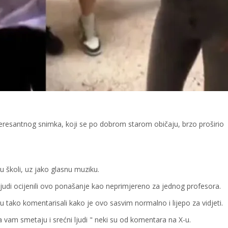
nteresantnog snimka, koji se po dobrom starom običaju, brzo proširio
 školi, uz jako glasnu muziku.
ljudi ocijenili ovo ponašanje kao neprimjereno za jednog profesora.
 tako komentarisali kako je ovo sasvim normalno i lijepo za vidjeti.
 vam smetaju i srećni ljudi " neki su od komentara na X-u.