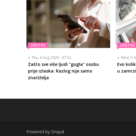
LIFESTYLE
LIFESTYLE
Thu, 6 Aug 2026 - 07:52
Wed, 5 A
Zašto sve više ljudi "gugla" osobu
Evo koli
prije izlaska: Razlog nije samo
u zamrzi
znatiželja
Powered by
Drupal