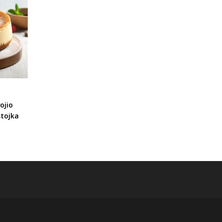
ojio
stojka