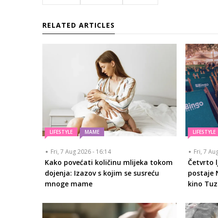
RELATED ARTICLES
LIFESTYLE
MAME
LIFESTYLE
Fri, 7 Aug 2026 - 16:14
Fri, 7 Au
Kako povećati količinu mlijeka tokom
Četvrto 
dojenja: Izazov s kojim se susreću
postaje 
mnoge mame
kino Tuz