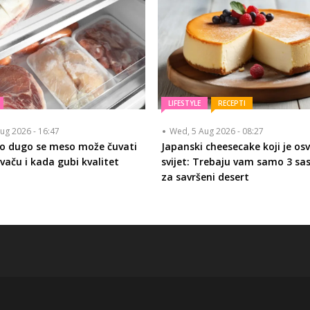
LIFESTYLE
RECEPTI
ug 2026 - 16:47
Wed, 5 Aug 2026 - 08:27
ko dugo se meso može čuvati
Japanski cheesecake koji je osv
vaču i kada gubi kvalitet
svijet: Trebaju vam samo 3 sa
za savršeni desert