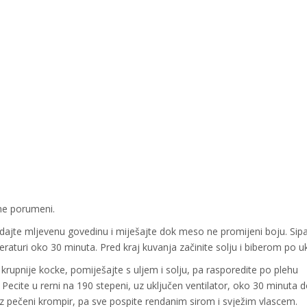
 ne porumeni.
dodajte mljevenu govedinu i miješajte dok meso ne promijeni boju. Sipa
raturi oko 30 minuta. Pred kraj kuvanja začinite solju i biberom po u
a krupnije kocke, pomiješajte s uljem i solju, pa rasporedite po plehu
ecite u rerni na 190 stepeni, uz uključen ventilator, oko 30 minuta 
z pečeni krompir, pa sve pospite rendanim sirom i svježim vlascem.