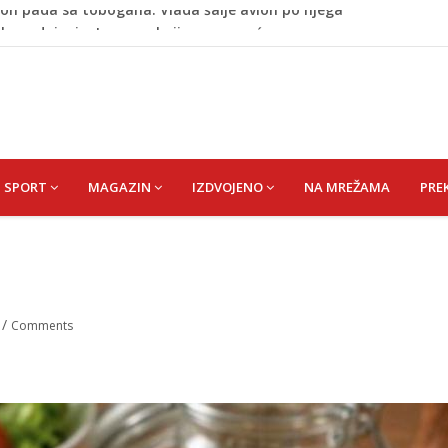
tokom dojenja: Izazov s kojim se susreću mnoge mame
 Krajini narednih dana
esla javnost: Supruga ubila muža, poznat identitet
 MIRSADA rođ. DIZDAREVIĆ
on pada sa tobogana: Vlada šalje avion po njega
SPORT
MAGAZIN
IZDVOJENO
NA MREŽAMA
PRE
n
/
Comments