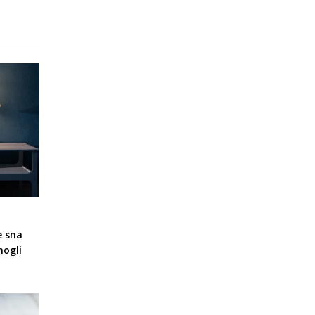
e sna
mogli