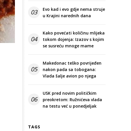
Evo kad i evo gdje nema struje
03
u Krajini narednih dana
Kako povećati količinu mlijeka
04
tokom dojenja: Izazov s kojim
se susreću mnoge mame
Makedonac teško povrijeđen
05
nakon pada sa tobogana:
Vlada šalje avion po njega
USK pred novim političkim
06
preokretom: Ružnićeva vlada
na testu već u ponedjeljak
TAGS