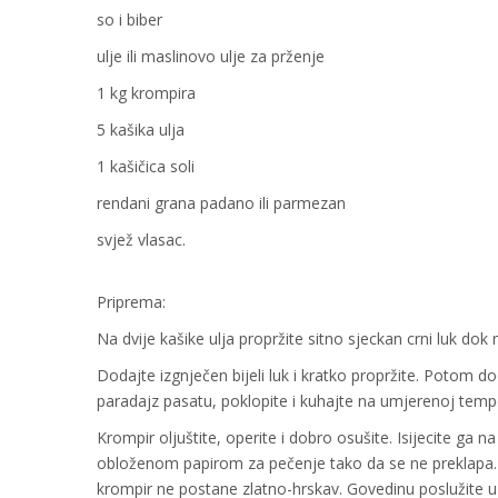
so i biber
ulje ili maslinovo ulje za prženje
1 kg krompira
5 kašika ulja
1 kašičica soli
rendani grana padano ili parmezan
svjež vlasac.
Priprema:
Na dvije kašike ulja propržite sitno sjeckan crni luk dok
Dodajte izgnječen bijeli luk i kratko propržite. Potom 
paradajz pasatu, poklopite i kuhajte na umjerenoj tempe
Krompir oljuštite, operite i dobro osušite. Isijecite ga n
obloženom papirom za pečenje tako da se ne preklapa. P
krompir ne postane zlatno-hrskav. Govedinu poslužite u