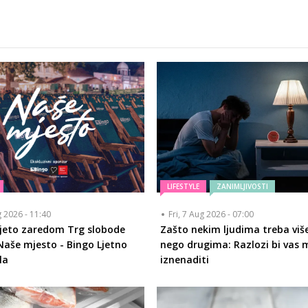
LIFESTYLE
ZANIMLJIVOSTI
g 2026 - 11:40
Fri, 7 Aug 2026 - 07:00
ljeto zaredom Trg slobode
Zašto nekim ljudima treba viš
Naše mjesto - Bingo Ljetno
nego drugima: Razlozi bi vas 
la
iznenaditi