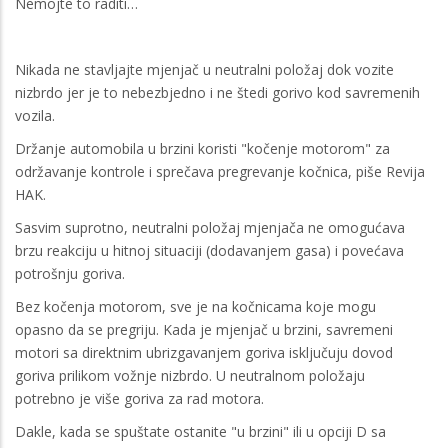
Nemojte to raditi…
Nikada ne stavljajte mjenjač u neutralni položaj dok vozite
nizbrdo jer je to nebezbjedno i ne štedi gorivo kod savremenih
vozila.
Držanje automobila u brzini koristi "kočenje motorom" za
održavanje kontrole i sprečava pregrevanje kočnica, piše Revija
HAK.
Sasvim suprotno, neutralni položaj mjenjača ne omogućava
brzu reakciju u hitnoj situaciji (dodavanjem gasa) i povećava
potrošnju goriva.
Bez kočenja motorom, sve je na kočnicama koje mogu
opasno da se pregriju. Kada je mjenjač u brzini, savremeni
motori sa direktnim ubrizgavanjem goriva isključuju dovod
goriva prilikom vožnje nizbrdo. U neutralnom položaju
potrebno je više goriva za rad motora.
Dakle, kada se spuštate ostanite "u brzini" ili u opciji D sa