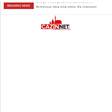
Šta se dešava u Europi? Dron iz
BREAKING NEWS
Rumunije ušao u Bugarsku i eksplodirao
kod gasovoda
Bebe koje odrastaju uz pse su zdravije:
Evo šta ih štiti
Krenuo u BiH sa 20 kilograma droge:
Uhapšen na granici
Juventus igra protiv Intera, Spaleti
razočarao navijače iz BiH
Šta je Vučić prešutio Zelenskom?
Putinovo ime nije smio da izgovori