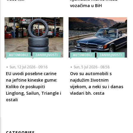
vozačima u BiH
AUTOMOBILI
ZANIMLJIVOSTI
AUTOMOBILI
ZANIMLJIVOSTI
Sun, 12 Jul 2026 - 09:16
Sun, 5 Jul 2026 - 08:58
EU uvodi posebne carine
Ovo su automobili s
na jeftine kineske gume:
najdužim životnim
Koliko će poskupiti
vijekom, a neki su i danas
Linglong, Sailun, Triangle i
vladari bh. cesta
ostali
CATEGORIES