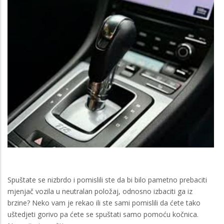
Spuštate se nizbrdo i pomislili ste da bi bilo pametno prebaciti
mjenjač vozila u neutralan položaj, odnosno izbaciti ga iz
brzine? Neko vam je rekao ili ste sami pomislili da ćete tako
uštedjeti gorivo pa ćete se spuštati samo pomoću kočnica.