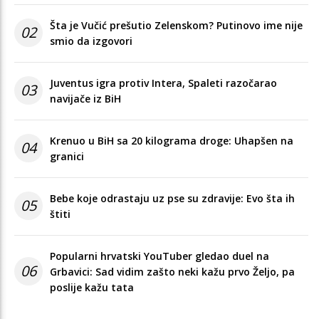
Šta je Vučić prešutio Zelenskom? Putinovo ime nije
02
smio da izgovori
Juventus igra protiv Intera, Spaleti razočarao
03
navijače iz BiH
Krenuo u BiH sa 20 kilograma droge: Uhapšen na
04
granici
Bebe koje odrastaju uz pse su zdravije: Evo šta ih
05
štiti
Popularni hrvatski YouTuber gledao duel na
06
Grbavici: Sad vidim zašto neki kažu prvo Željo, pa
poslije kažu tata