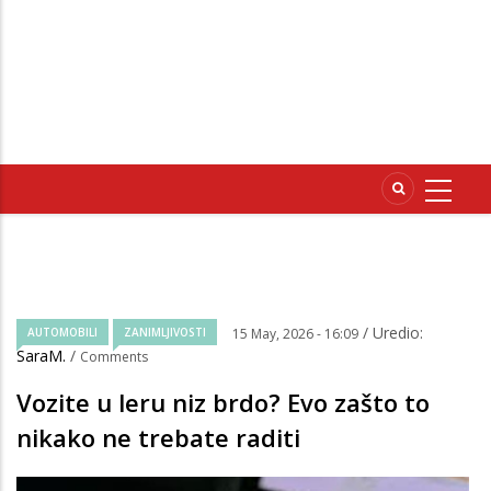
/ Uredio:
AUTOMOBILI
ZANIMLJIVOSTI
15 May, 2026 - 16:09
SaraM.
/
Comments
Vozite u leru niz brdo? Evo zašto to
nikako ne trebate raditi