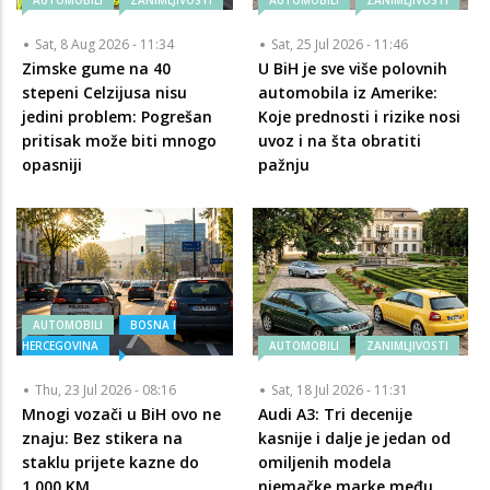
AUTOMOBILI
ZANIMLJIVOSTI
AUTOMOBILI
ZANIMLJIVOSTI
Sat, 8 Aug 2026 - 11:34
Sat, 25 Jul 2026 - 11:46
Zimske gume na 40
U BiH je sve više polovnih
stepeni Celzijusa nisu
automobila iz Amerike:
jedini problem: Pogrešan
Koje prednosti i rizike nosi
pritisak može biti mnogo
uvoz i na šta obratiti
opasniji
pažnju
AUTOMOBILI
BOSNA I
HERCEGOVINA
AUTOMOBILI
ZANIMLJIVOSTI
Thu, 23 Jul 2026 - 08:16
Sat, 18 Jul 2026 - 11:31
Mnogi vozači u BiH ovo ne
Audi A3: Tri decenije
znaju: Bez stikera na
kasnije i dalje je jedan od
staklu prijete kazne do
omiljenih modela
1.000 KM
njemačke marke među