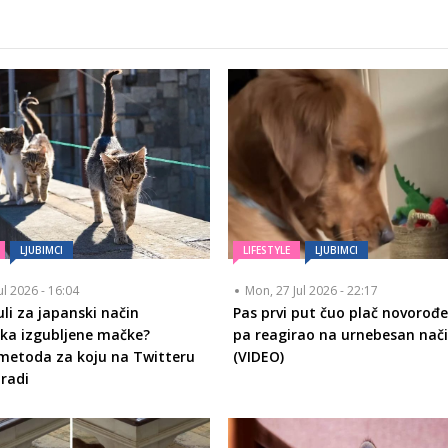
LJUBIMCI
LIFESTYLE
LJUBIMCI
ul 2026 - 16:04
Mon, 27 Jul 2026 - 22:17
čuli za japanski način
Pas prvi put čuo plač novorođ
ka izgubljene mačke?
pa reagirao na urnebesan nač
metoda za koju na Twitteru
(VIDEO)
 radi