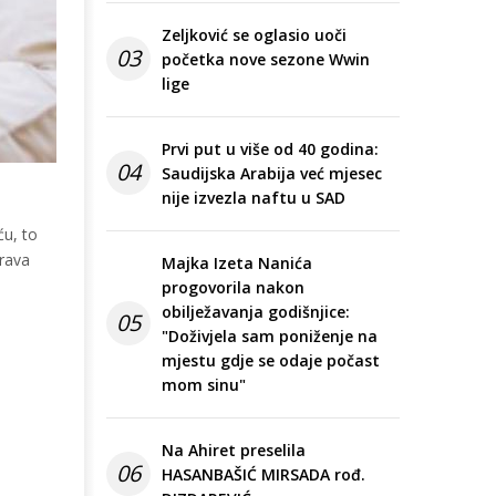
Zeljković se oglasio uoči
03
početka nove sezone Wwin
lige
Prvi put u više od 40 godina:
04
Saudijska Arabija već mjesec
nije izvezla naftu u SAD
ću, to
erava
Majka Izeta Nanića
progovorila nakon
obilježavanja godišnjice:
05
"Doživjela sam poniženje na
mjestu gdje se odaje počast
mom sinu"
Na Ahiret preselila
06
HASANBAŠIĆ MIRSADA rođ.