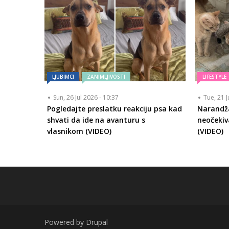
LJUBIMCI
ZANIMLJIVOSTI
LIFESTYLE
Sun, 26 Jul 2026 - 10:37
Tue, 21 J
Pogledajte preslatku reakciju psa kad
Narandž
shvati da ide na avanturu s
neočekiv
vlasnikom (VIDEO)
(VIDEO)
Powered by
Drupal