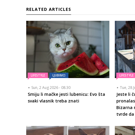
RELATED ARTICLES
LIFESTYLE
LJUBIMCI
LIFESTYLE
Sun, 2 Aug 2026 - 08:30
Tue, 28 J
Smiju li mačke jesti lubenicu: Evo šta
Jeste li 
svaki vlasnik treba znati
pronalas
Bizarna 
tvrde da