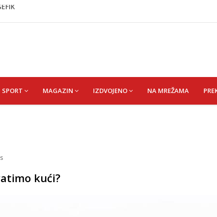
je protiv Infantina na izborima: Srbija i Hrvatska se
akon obilježavanja godišnjice: "Doživjela sam poniženje
 mom sinu"
dijska Arabija već mjesec nije izvezla naftu u SAD
a nove sezone Wwin lige
ŠEFIK
SPORT
MAGAZIN
IZDVOJENO
NA MREŽAMA
PRE
s
ratimo kući?