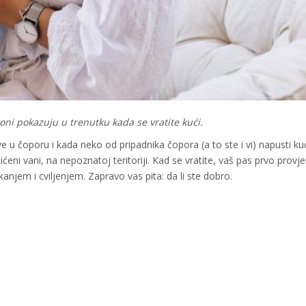
 oni pokazuju u trenutku kada se vratite kući.
ve u čoporu i kada neko od pripadnika čopora (a to ste i vi) napusti ku
ćeni vani, na nepoznatoj teritoriji. Kad se vratite, vaš pas prvo provj
akanjem i cviljenjem. Zapravo vas pita: da li ste dobro.