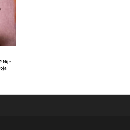
 Nije
voja