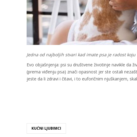
Jedna od najboljih stvari kad imate psa je radost koju
Evo objašnjenja: psi su društvene životinje navikle da ži
(prema viđenju psa) znači opasnost jer ste ostali nezašti
jeste da li zdravi i čitavi, i to euforičnim njuškanjem, sk
KUĆNI LJUBIMCI