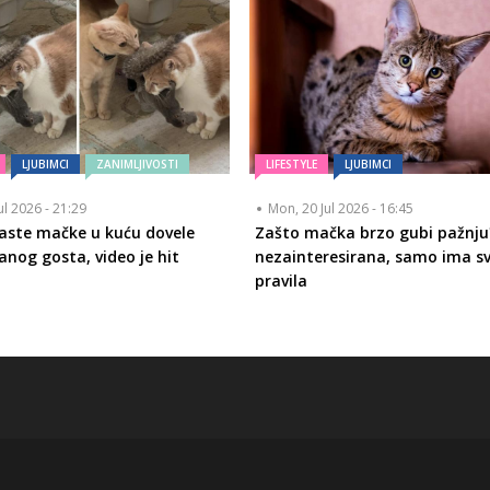
LJUBIMCI
ZANIMLJIVOSTI
LIFESTYLE
LJUBIMCI
ul 2026 - 21:29
Mon, 20 Jul 2026 - 16:45
aste mačke u kuću dovele
Zašto mačka brzo gubi pažnju?
anog gosta, video je hit
nezainteresirana, samo ima s
pravila