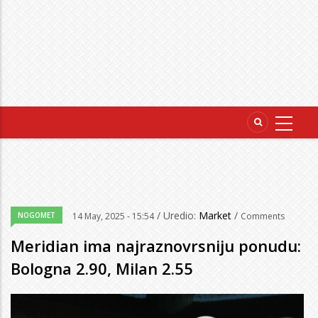
/ Uredio:
Market
/
NOGOMET
14 May, 2025 - 15:54
Comments
Meridian ima najraznovrsniju ponudu:
Bologna 2.90, Milan 2.55