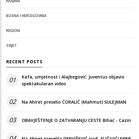
KRAJINA
BOSNA I HERCEGOVINA
REGION
SVIJET
RECENT POSTS
Kafa, umjetnost i Alajbegović: Juventus objavio
01
spektakularan video
02
Na Ahiret preselio ĆORALIĆ (Mahmut) SULEJMAN
03
OBAVJEŠTENJE O ZATVARANJU CESTE Bihać - Cazin
04
Na Ahiret preselila DERVIŠEVIĆ (rođ. ALIČAJIĆ) MINE