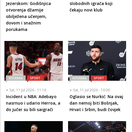
Jezerskom: Godišnjica
slobodnih igrača koji
otvorenja džamije
čekaju novi klub
obilježena učenjem,
dovom i snažnim
porukama
KOŠARKA
SPORT
KOŠARKA
SPORT
Sat, 11 Jul 2026 - 11:16
Sat, 11 Jul 2026 - 10:00
Incident u NBA: Adebayo
Oglasio se Nurkić: Na ovaj
nasrnuo i udario Herroa, a
dan nemoj biti Bošnjak,
do jučer su bili saigrači
Hrvat i Srbin, budi čovjek