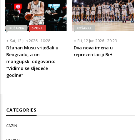
KOŠARKA
SPORT
KOŠARKA
Sat, 13 Jun 2026 - 10:28
Fri, 12 Jun 2026 - 20:29
Džanan Musu vrijeđali u
Dva nova imena u
Beogradu, a on
reprezentaciji BiH
mangupski odgovorio:
"Vidimo se sljedeće
godine"
CATEGORIES
CAZIN