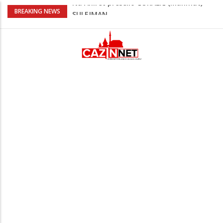
Kafa, umjetnost i Alajbegović: Juventus
BREAKING NEWS
objavio spektakularan video
Poznat termin dženaze NADAREVIĆ
ŠEFIKU
Na Ahiret preselila SAMARDŽIĆ (rođ.
Čizmić) AJIŠA
Na Ahiret preselila DERVIŠEVIĆ (rođ.
ALIČAJIĆ) MINE
Na Ahiret preselio ĆORALIĆ (Mahmut)
SULEJMAN