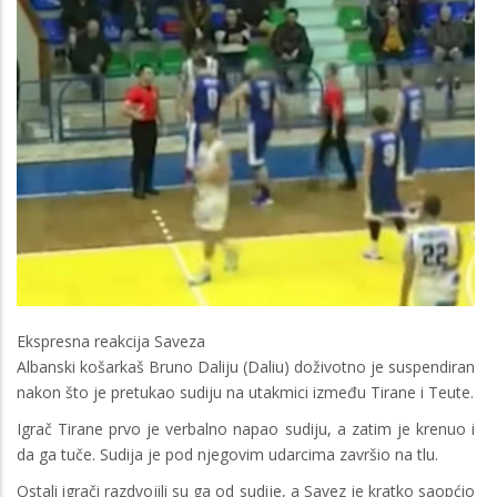
Ekspresna reakcija Saveza
Albanski košarkaš Bruno Daliju (Daliu) doživotno je suspendiran
nakon što je pretukao sudiju na utakmici između Tirane i Teute.
Igrač Tirane prvo je verbalno napao sudiju, a zatim je krenuo i
da ga tuče. Sudija je pod njegovim udarcima završio na tlu.
Ostali igrači razdvojili su ga od sudije, a Savez je kratko saopćio