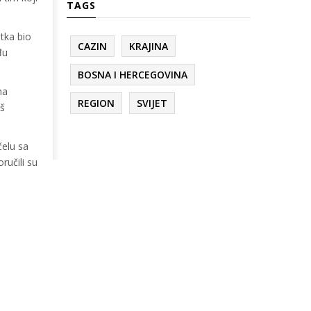
TAGS
etka bio
CAZIN
KRAJINA
đu
BOSNA I HERCEGOVINA
na
REGION
SVIJET
oš
čelu sa
ručili su