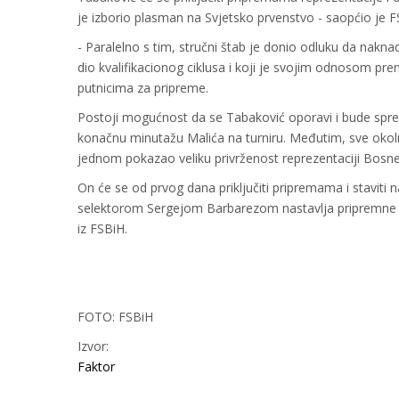
je izborio plasman na Svjetsko prvenstvo - saopćio je F
- Paralelno s tim, stručni štab je donio odluku da nakna
dio kvalifikacionog ciklusa i koji je svojim odnosom pr
putnicima za pripreme.
Postoji mogućnost da se Tabaković oporavi i bude sprem
konačnu minutažu Malića na turniru. Međutim, sve okoln
jednom pokazao veliku privrženost reprezentaciji Bosne
On će se od prvog dana priključiti pripremama i staviti 
selektorom Sergejom Barbarezom nastavlja pripremne ak
iz FSBiH.
FOTO: FSBiH
Izvor:
Faktor