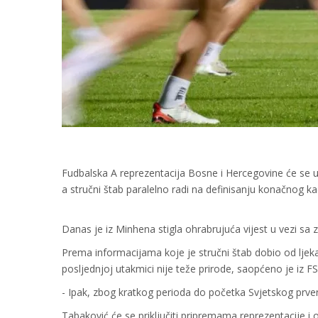
Fudbalska A reprezentacija Bosne i Hercegovine će se u
a stručni štab paralelno radi na definisanju konačnog k
Danas je iz Minhena stigla ohrabrujuća vijest u vezi sa
Prema informacijama koje je stručni štab dobio od lje
posljednjoj utakmici nije teže prirode, saopćeno je iz F
- Ipak, zbog kratkog perioda do početka Svjetskog prve
Tabaković će se priključiti pripremama reprezentacije i 