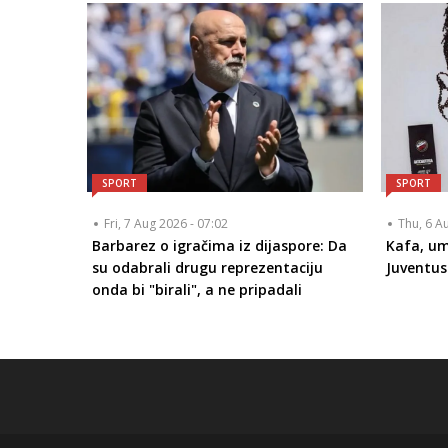
SPORT
SPORT
Fri, 7 Aug 2026 - 07:02
Thu, 6 A
Barbarez o igračima iz dijaspore: Da
Kafa, um
su odabrali drugu reprezentaciju
Juventus
onda bi "birali", a ne pripadali