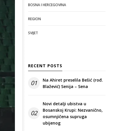
BOSNA I HERCEGOVINA
REGION
SVIJET
RECENT POSTS
Na Ahiret preselila Bešić (rođ.
01
Blažević) Senija – Sena
Novi detalji ubistva u
Bosanskoj Krupi: Nezvanično,
02
osumnjičena supruga
ubijenog