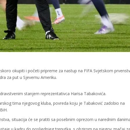
skoro okupiti i početi pripreme za nastup na FIFA Svjetskom prvenst
adra za put u Sjevernu Ameriku.
 zdravstvenim stanjem reprezentativca Harisa Tabakovića.
karskog tima njegovog kluba, povreda koju je Tabaković zadobio na
SBiH.
nstva, situacija će se pratiti sa posebnim oprezom u narednim danima
ostaje u kadru do posljednjeg trenutka, s obzirom na njegov značaj za