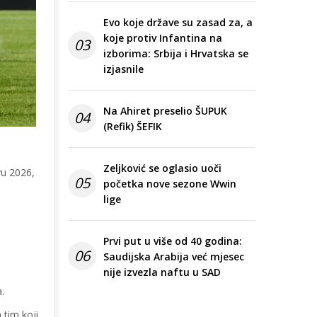
Evo koje države su zasad za, a
koje protiv Infantina na
03
izborima: Srbija i Hrvatska se
izjasnile
Na Ahiret preselio ŠUPUK
04
(Refik) ŠEFIK
Zeljković se oglasio uoči
vu 2026,
05
početka nove sezone Wwin
lige
Prvi put u više od 40 godina:
06
Saudijska Arabija već mjesec
nije izvezla naftu u SAD
.
 tim koji