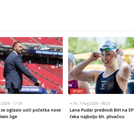
SPORT
g 2026 - 17:28
Fri, 7 Aug 2026 - 08:25
ć se oglasio uoči početka nove
Lana Pudar predvodi BiH na EP:
win lige
čeka najbolju bh. plivačicu