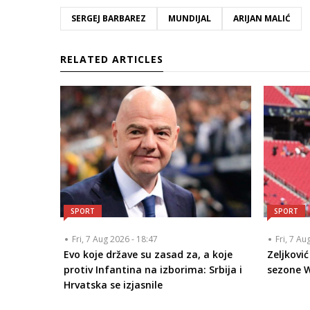
SERGEJ BARBAREZ
MUNDIJAL
ARIJAN MALIĆ
RELATED ARTICLES
SPORT
SPORT
Fri, 7 Aug 2026 - 18:47
Fri, 7 Au
Evo koje države su zasad za, a koje
Zeljkovi
protiv Infantina na izborima: Srbija i
sezone W
Hrvatska se izjasnile