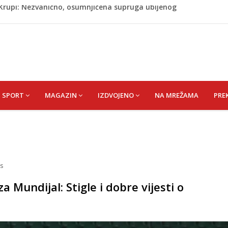
ažević) Senija – Sena
ŠEFIK
je protiv Infantina na izborima: Srbija i Hrvatska se
akon obilježavanja godišnjice: "Doživjela sam poniženje
 mom sinu"
j Krupi: Nezvanično, osumnjičena supruga ubijenog
SPORT
MAGAZIN
IZDVOJENO
NA MREŽAMA
PRE
s
 Mundijal: Stigle i dobre vijesti o