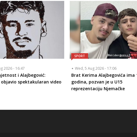
SPORT
ug 2026 - 16:47
Wed, 5 Aug 2026 - 17:06
jetnost i Alajbegović:
Brat Kerima Alajbegovića ima 
 objavio spektakularan video
godina, pozvan je u U15
reprezentaciju Njemačke