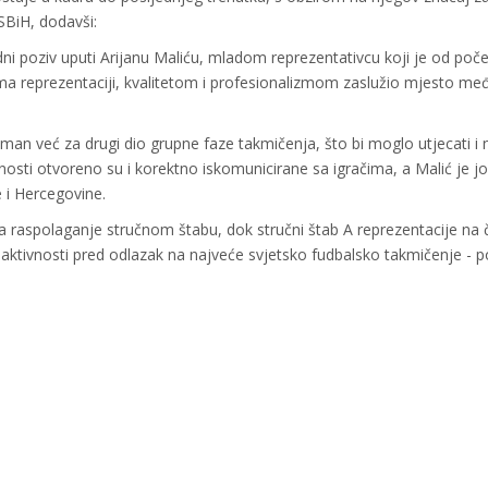
SBiH, dodavši:
dni poziv uputi Arijanu Maliću, mladom reprezentativcu koji je od poč
ema reprezentaciji, kvalitetom i profesionalizmom zaslužio mjesto me
an već za drugi dio grupne faze takmičenja, što bi moglo utjecati i 
osti otvoreno su i korektno iskomunicirane sa igračima, a Malić je j
 i Hercegovine.
na raspolaganje stručnom štabu, dok stručni štab A reprezentacije na 
tivnosti pred odlazak na najveće svjetsko fudbalsko takmičenje - po