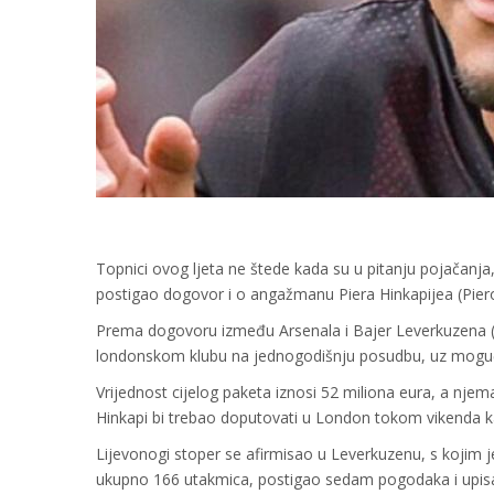
Topnici ovog ljeta ne štede kada su u pitanju pojačanja,
postigao dogovor i o angažmanu Piera Hinkapijea (Piero
Prema dogovoru između Arsenala i Bajer Leverkuzena (B
londonskom klubu na jednogodišnju posudbu, uz moguć
Vrijednost cijelog paketa iznosi 52 miliona eura, a njem
Hinkapi bi trebao doputovati u London tokom vikenda kako
Lijevonogi stoper se afirmisao u Leverkuzenu, s kojim j
ukupno 166 utakmica, postigao sedam pogodaka i upisao