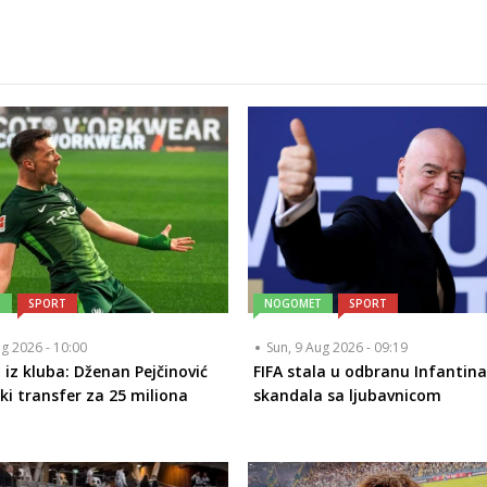
T
SPORT
NOGOMET
SPORT
ug 2026 - 10:00
Sun, 9 Aug 2026 - 09:19
 iz kluba: Dženan Pejčinović
FIFA stala u odbranu Infantin
iki transfer za 25 miliona
skandala sa ljubavnicom