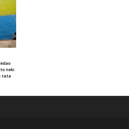
ledao
što neki
u tata