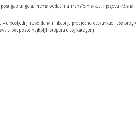
m postigao tri gola. Prema podacima Transfermarkta, njegova tržišna
t – u posljednjih 365 dana Hinkapi je prosječno ostvarivao 1,65 progr
va u pet posto najboljih stopera u toj kategoriji.