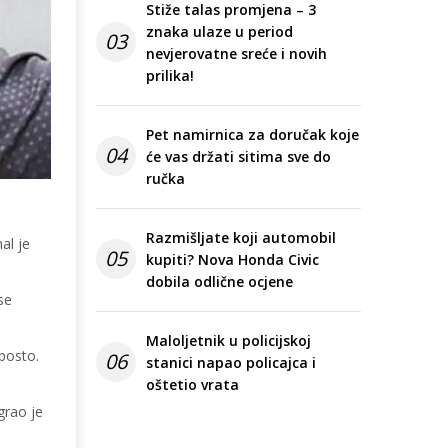
Stiže talas promjena – 3
znaka ulaze u period
03
nevjerovatne sreće i novih
prilika!
Pet namirnica za doručak koje
04
će vas držati sitima sve do
ručka
Razmišljate koji automobil
al je
05
kupiti? Nova Honda Civic
dobila odlične ocjene
se
Maloljetnik u policijskoj
 posto.
06
stanici napao policajca i
oštetio vrata
grao je