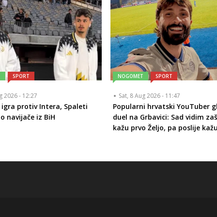
T
SPORT
NOGOMET
SPORT
ug 2026 - 12:27
Sat, 8 Aug 2026 - 11:47
igra protiv Intera, Spaleti
Popularni hrvatski YouTuber g
o navijače iz BiH
duel na Grbavici: Sad vidim za
kažu prvo Željo, pa poslije kaž