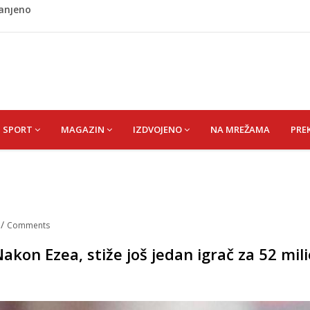
ladati "spori vikend" i zaista se odmoriti
napao policajca i oštetio vrata
i? Nova Honda Civic dobila odlične ocjene
 vas držati sitima sve do ručka
ranjeno
SPORT
MAGAZIN
IZDVOJENO
NA MREŽAMA
PRE
a
/
Comments
akon Ezea, stiže još jedan igrač za 52 mil