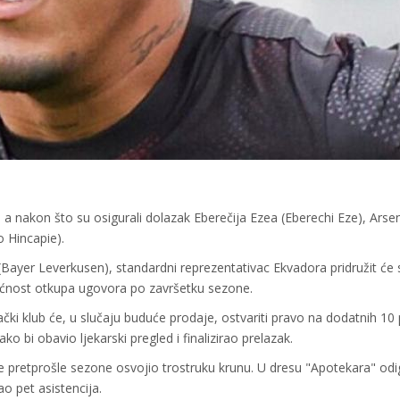
 a nakon što su osigurali dolazak Eberečija Ezea (Eberechi Eze), Arsen
 Hincapie).
ayer Leverkusen), standardni reprezentativac Ekvadora pridružit će 
nost otkupa ugovora po završetku sezone.
ački klub će, u slučaju buduće prodaje, ostvariti pravo na dodatnih 10
 bi obavio ljekarski pregled i finalizirao prelazak.
e pretprošle sezone osvojio trostruku krunu. U dresu "Apotekara" odi
 pet asistencija.