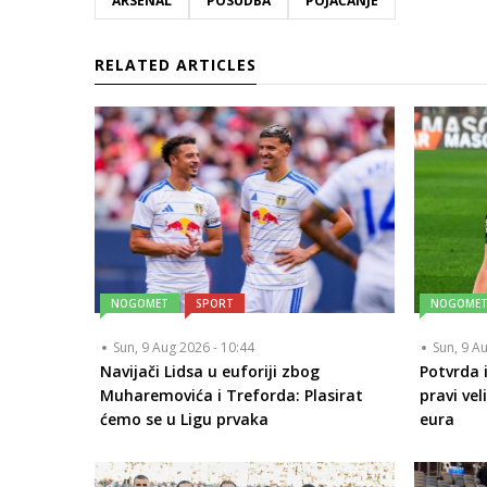
ARSENAL
POSUDBA
POJAČANJE
RELATED ARTICLES
NOGOMET
SPORT
NOGOME
Sun, 9 Aug 2026 - 10:44
Sun, 9 A
Navijači Lidsa u euforiji zbog
Potvrda i
Muharemovića i Treforda: Plasirat
pravi vel
ćemo se u Ligu prvaka
eura