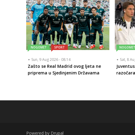
NOGOMET
SPORT
NOGOME
Sun, 9 Aug 2026 - 08:14
Sat, 8 A
Zašto se Real Madrid ovog ljeta ne
Juventus 
priprema u Sjedinjenim Državama
razočara
Powered by
Drupal