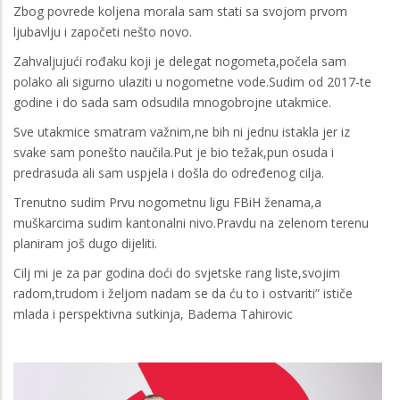
Zbog povrede koljena morala sam stati sa svojom prvom
ljubavlju i započeti nešto novo.
Zahvaljujući rođaku koji je delegat nogometa,počela sam
polako ali sigurno ulaziti u nogometne vode.Sudim od 2017-te
godine i do sada sam odsudila mnogobrojne utakmice.
Sve utakmice smatram važnim,ne bih ni jednu istakla jer iz
svake sam ponešto naučila.Put je bio težak,pun osuda i
predrasuda ali sam uspjela i došla do određenog cilja.
Trenutno sudim Prvu nogometnu ligu FBiH ženama,a
muškarcima sudim kantonalni nivo.Pravdu na zelenom terenu
planiram još dugo dijeliti.
Cilj mi je za par godina doći do svjetske rang liste,svojim
radom,trudom i željom nadam se da ću to i ostvariti” ističe
mlada i perspektivna sutkinja, Badema Tahirovic
Image