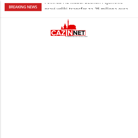
Psihijatrica: Ovo je greška koju većina
BREAKING NEWS
roditelja radi dok razgovara s
tinejdžerima
Ankara ograničava prolaz brodova kroz
Crno more zbog sve većih sigurnosnih
rizika
Navijači Lidsa u euforiji zbog
Muharemovića i Treforda: Plasirat ćemo
se u Ligu prvaka
Na Ahiret preselila Tahirović (rođ.
Ćoralić) Alije
Potvrda i iz kluba: Dženan Pejčinović
pravi veliki transfer za 25 miliona eura