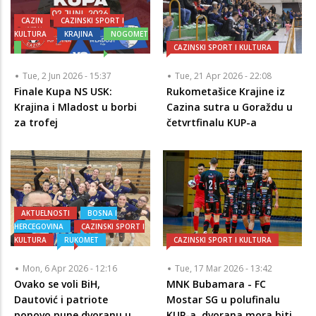
CAZIN
CAZINSKI SPORT I
KULTURA
KRAJINA
NOGOMET
CAZINSKI SPORT I KULTURA
Tue, 2 Jun 2026 - 15:37
Tue, 21 Apr 2026 - 22:08
Finale Kupa NS USK:
Rukometašice Krajine iz
Krajina i Mladost u borbi
Cazina sutra u Goraždu u
za trofej
četvrtfinalu KUP-a
AKTUELNOSTI
BOSNA I
HERCEGOVINA
CAZINSKI SPORT I
KULTURA
RUKOMET
CAZINSKI SPORT I KULTURA
Mon, 6 Apr 2026 - 12:16
Tue, 17 Mar 2026 - 13:42
Ovako se voli BiH,
MNK Bubamara - FC
Dautović i patriote
Mostar SG u polufinalu
ponovo pune dvoranu u
KUP-a, dvorana mora biti