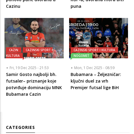
Cazinu
puna
CAZIN
CAZINSKI SPORT I
CAZINSKI SPORT I KULTURA
KULTURA
NOGOMET
Fri, 19 Dec 2025 - 21:53
Mon, 1 Dec 2025 - 08:59
Samir Gosto najbolji bh.
Bubamara – Željezničar:
futsaler– priznanje koje
ključni duel za vrh
potvrđuje dominaciju MNK
Premijer futsal lige BiH
Bubamara Cazin
CATEGORIES