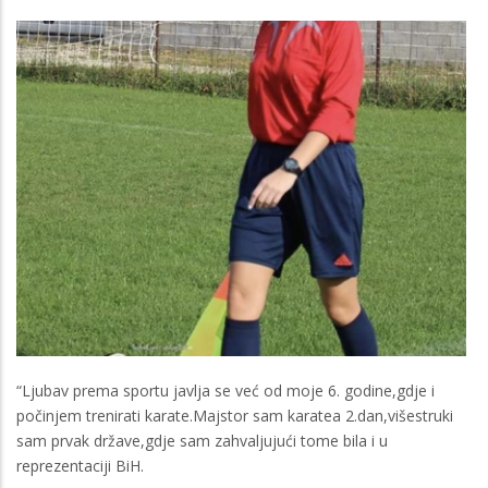
“Ljubav prema sportu javlja se već od moje 6. godine,gdje i
počinjem trenirati karate.Majstor sam karatea 2.dan,višestruki
sam prvak države,gdje sam zahvaljujući tome bila i u
reprezentaciji BiH.