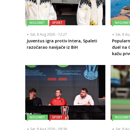
NOGOMET
SPORT
NOGOME
Sat, 8 Aug 2026 - 12:27
Sat, 8 A
Juventus igra protiv Intera, Spaleti
Popularn
razočarao navijače iz BiH
duel na 
kažu prvo
NOGOMET
SPORT
NOGOME
Sat, 8 Aug 2026 - 09:38
Sat, 8 A