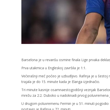
Barselona je u revanšu osmine finala Lige prvaka deklasir
Prva utakmica u Engleskoj završila je 1:1.
Večerašnji meč počeo je uzbudljivo. Rafinja je u šestoj
trajala je do 15. minute kada je Elanga izjednačio.
Tri minute kasnije osamnaestogodišnji veznjak Barselone
mrežu za 2:2. Duboko u nadoknadi prvog poluvremena J
U drugom poluvremenu Fermin je u 51. minuti pogodio za
postavio je Rafinja u 72. minuti.