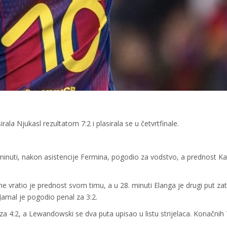
ala Njukasl rezultatom 7:2 i plasirala se u četvrtfinale.
 minuti, nakon asistencije Fermina, pogodio za vodstvo, a prednost K
 vratio je prednost svom timu, a u 28. minuti Elanga je drugi put za
amal je pogodio penal za 3:2.
 4:2, a Lewandowski se dva puta upisao u listu strijelaca. Konačnih 