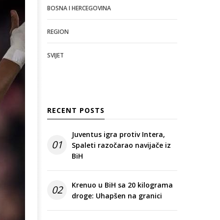
BOSNA I HERCEGOVINA
REGION
SVIJET
RECENT POSTS
Juventus igra protiv Intera,
01
Spaleti razočarao navijače iz
BiH
Krenuo u BiH sa 20 kilograma
02
droge: Uhapšen na granici