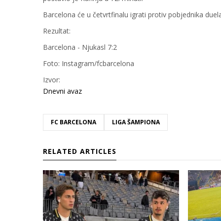
Barcelona će u četvrtfinalu igrati protiv pobjednika due
Rezultat:
Barcelona - Njukasl 7:2
Foto: Instagram/fcbarcelona
Izvor:
Dnevni avaz
FC BARCELONA
LIGA ŠAMPIONA
RELATED ARTICLES