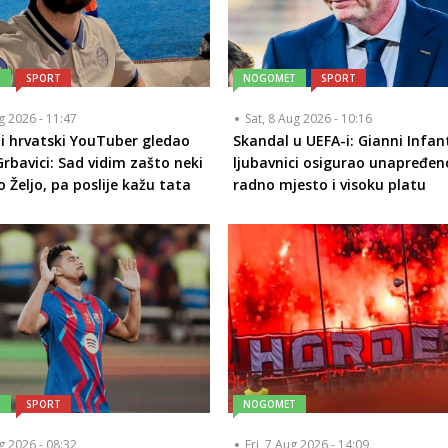
T
SPORT
NOGOMET
SPORT
ug 2026 - 11:47
Sat, 8 Aug 2026 - 10:16
i hrvatski YouTuber gledao
Skandal u UEFA-i: Gianni Infan
Grbavici: Sad vidim zašto neki
ljubavnici osigurao unapređen
 Željo, pa poslije kažu tata
radno mjesto i visoku platu
T
SPORT
NOGOMET
ug 2026 - 08:32
Fri, 7 Aug 2026 - 14:09