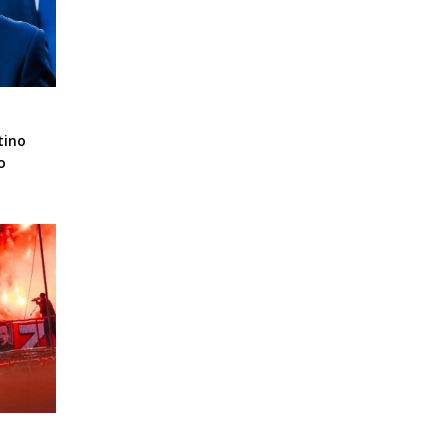
tino
o