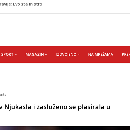
oge: Uhapšen na granici
eti razočarao navijače iz BiH
 mobitelom snima djecu na plaži
stvari koje ne biste trebali olako bacati u smeće
vije: Evo šta ih štiti
SPORT
MAGAZIN
IZDVOJENO
NA MREŽAMA
PRE
nts
 Njukasla i zasluženo se plasirala u