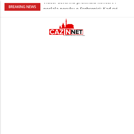
Na Ahiret preselio RAMIĆ (SAFETA) SENAD
BREAKING NEWS
Teška saobraćajna nesreća u Krajini:
BMW sa slovenskim tablicama završio u
rasvjetnom stubu
Evo gdje i kada nestaje struja u Krajini
sutra i tokom vikenda
Veće plate za hiljade zaposlenih u
Unsko-sanskom kantonu
Video/ Severina prekinula koncert i
poslala poruku o Srebrenici: Kad svi
priznamo genocid, bit ćemo sretne i
vesele države