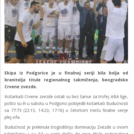
Ekipa iz Podgorice je u finalnoj seriji bila bolja od
branitelja titule regionalnog takmičenja, beogradske
Crvene zvezde.
Košarkaši Crvene zvezde ostali su bez šanse za trofej ABA lige,
pošto su ih u subotu u Podgorici pobijedili košarkaši Budućnosti
sa 77:73 (22:15, 14:23, 17:16) u četvrtom meču finalne serije
plej-ofa.
Budućnost je prekinula trogodišnju dominaciju Zvezde u ovom
takmičenju i sa 3:1 u seriji došla do prve titule regionalnog