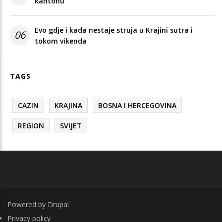
kantonu
Evo gdje i kada nestaje struja u Krajini sutra i
06
tokom vikenda
TAGS
CAZIN
KRAJINA
BOSNA I HERCEGOVINA
REGION
SVIJET
Powered by
Drupal
FOOTER
Privacy policy