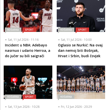
KOŠARKA
SPORT
KOŠARKA
SPORT
Sat, 11 Jul 2026 - 11:16
Sat, 11 Jul 2026 - 10:00
Incident u NBA: Adebayo
Oglasio se Nurkić: Na ovaj
nasrnuo i udario Herroa, a
dan nemoj biti Bošnjak,
do jučer su bili saigrači
Hrvat i Srbin, budi čovjek
KOŠARKA
SPORT
KOŠARKA
Sat, 13 Jun 2026 - 10:28
Fri, 12 Jun 2026 - 20:29