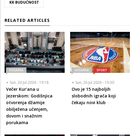
KK BUDUĆNOST
RELATED ARTICLES
KOŠARKA
KOŠARKA
SPORT
Sun, 26 Jul 2026 - 19:18
Sun, 26 Jul 2026 - 10:30
Večer Kur’ana u
Ovo je 15 najboljih
Jezerskom: Godišnjica
slobodnih igrača koji
otvorenja džamije
čekaju novi klub
obilježena učenjem,
dovom i snažnim
porukama