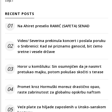
SVIJET
RECENT POSTS
01
Na Ahiret preselio RAMIĆ (SAFETA) SENAD
Video/ Severina prekinula koncert i poslala poruku
02
o Srebrenici: Kad svi priznamo genocid, bit ćemo
sretne i vesele države
Horor u komšiluku: Sin osumnjičen da je nasmrt
03
pretukao majku, potom pokušao skočiti s terase
Promet kroz Hormuški moreuz drastično opao,
04
raste zabrinutost za globalnu opskrbu naftom
Veće plate za hiljade zaposlenih u Unsko-sanskom
05