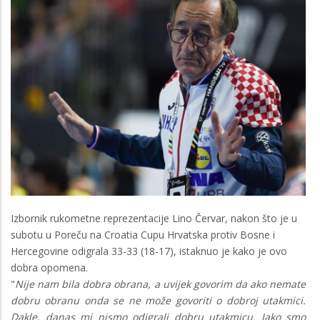
Izbornik rukometne reprezentacije Lino Červar, nakon što je u
subotu u Poreču na Croatia Cupu Hrvatska protiv Bosne i
Hercegovine odigrala 33-33 (18-17), istaknuo je kako je ovo
dobra opomena.
"
Nije nam bila dobra obrana, a uvijek govorim da ako nemate
dobru obranu onda se ne može govoriti o dobroj utakmici.
Dakle, danas mi nismo odigrali dobru utakmicu. Iako smo