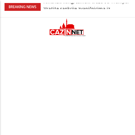
Lana Pudar predvodi BiH na EP: Pariz
BREAKING NEWS
čeka najbolju bh. plivačicu
Zašto nekim ljudima treba više sna nego
drugima: Razlozi bi vas mogli iznenaditi
Barbarez o igračima iz dijaspore: Da su
odabrali drugu reprezentaciju onda bi
"birali", a ne pripadali
Cazin: Bećirović i Ogrešević otvorili Muzej
„Kuća Nurije Pozderca“
Američki kongresmeni traže od Trumpa:
Vratite sankcije zvaničnicima iz
Republike Srpske