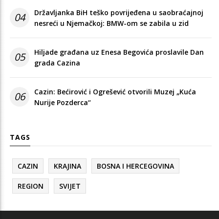
Državljanka BiH teško povrijeđena u saobraćajnoj
04
nesreći u Njemačkoj: BMW-om se zabila u zid
Hiljade građana uz Enesa Begovića proslavile Dan
05
grada Cazina
Cazin: Bećirović i Ogrešević otvorili Muzej „Kuća
06
Nurije Pozderca“
TAGS
CAZIN
KRAJINA
BOSNA I HERCEGOVINA
REGION
SVIJET