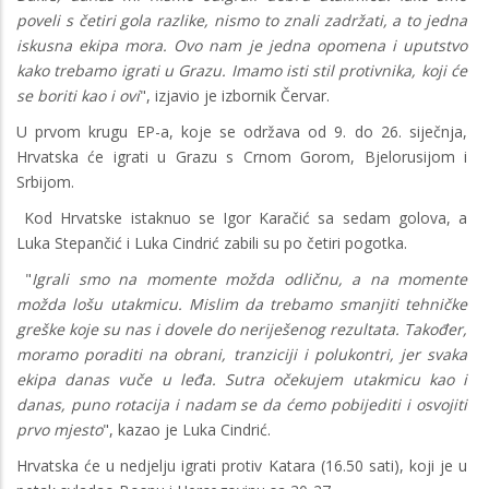
poveli s četiri gola razlike, nismo to znali zadržati, a to jedna
iskusna ekipa mora. Ovo nam je jedna opomena i uputstvo
kako trebamo igrati u Grazu. Imamo isti stil protivnika, koji će
se boriti kao i ovi
", izjavio je izbornik Červar.
U prvom krugu EP-a, koje se održava od 9. do 26. siječnja,
Hrvatska će igrati u Grazu s Crnom Gorom, Bjelorusijom i
Srbijom.
Kod Hrvatske istaknuo se Igor Karačić sa sedam golova, a
Luka Stepančić i Luka Cindrić zabili su po četiri pogotka.
"
Igrali smo na momente možda odličnu, a na momente
možda lošu utakmicu. Mislim da trebamo smanjiti tehničke
greške koje su nas i dovele do neriješenog rezultata. Također,
moramo poraditi na obrani, tranziciji i polukontri, jer svaka
ekipa danas vuče u leđa. Sutra očekujem utakmicu kao i
danas, puno rotacija i nadam se da ćemo pobijediti i osvojiti
prvo mjesto
", kazao je Luka Cindrić.
Hrvatska će u nedjelju igrati protiv Katara (16.50 sati), koji je u