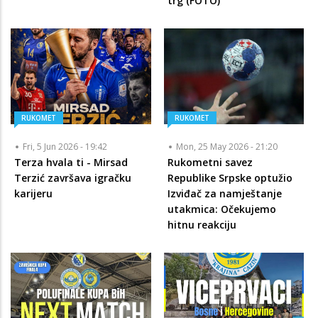
trg (FOTO)
RUKOMET
RUKOMET
Fri, 5 Jun 2026 - 19:42
Mon, 25 May 2026 - 21:20
Terza hvala ti - Mirsad
Rukometni savez
Terzić završava igračku
Republike Srpske optužio
karijeru
Izviđač za namještanje
utakmica: Očekujemo
hitnu reakciju