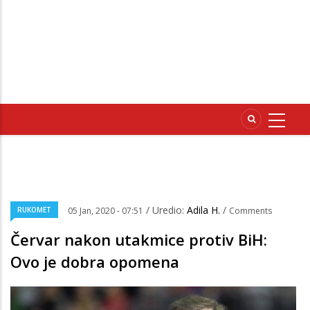
/ Uredio:
Adila H.
/
RUKOMET
05 Jan, 2020 - 07:51
Comments
Červar nakon utakmice protiv BiH:
Ovo je dobra opomena