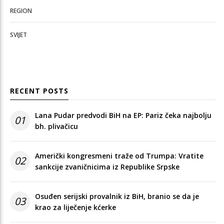
REGION
SVIJET
RECENT POSTS
Lana Pudar predvodi BiH na EP: Pariz čeka najbolju
01
bh. plivačicu
Američki kongresmeni traže od Trumpa: Vratite
02
sankcije zvaničnicima iz Republike Srpske
Osuđen serijski provalnik iz BiH, branio se da je
03
krao za liječenje kćerke