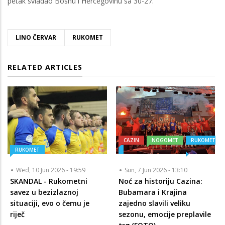
petak svladao Bosnu i Hercegovinu sa 30-27.
LINO ČERVAR
RUKOMET
RELATED ARTICLES
CAZIN
NOGOMET
RUKOMET
RUKOMET
Wed, 10 Jun 2026 - 19:59
Sun, 7 Jun 2026 - 13:10
SKANDAL - Rukometni
Noć za historiju Cazina:
savez u bezizlaznoj
Bubamara i Krajina
situaciji, evo o čemu je
zajedno slavili veliku
riječ
sezonu, emocije preplavile