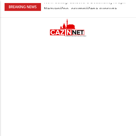
Na Ahiret preselila Bešić (rođ. Blažević)
BREAKING NEWS
Senija – Sena
Na Ahiret preselio ŠUPUK (Refik) ŠEFIK
Evo koje države su zasad za, a koje
protiv Infantina na izborima: Srbija i
Hrvatska se izjasnile
Majka Izeta Nanića progovorila nakon
obilježavanja godišnjice: "Doživjela sam
poniženje na mjestu gdje se odaje
počast mom sinu"
Novi detalji ubistva u Bosanskoj Krupi:
Nezvanično, osumnjičena supruga
ubijenog