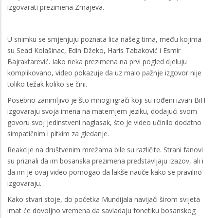
izgovarati prezimena Zmajeva.
U snimku se smjenjuju poznata lica našeg tima, među kojima
su Sead Kolašinac, Edin Džeko, Haris Tabaković i Esmir
Bajraktarević. Iako neka prezimena na prvi pogled djeluju
komplikovano, video pokazuje da uz malo pažnje izgovor nije
toliko težak koliko se čini.
Posebno zanimljivo je što mnogi igrači koji su rođeni izvan BiH
izgovaraju svoja imena na maternjem jeziku, dodajući svom
govoru svoj jedinstveni naglasak, što je video učinilo dodatno
simpatičnim i pitkim za gledanje.
Reakcije na društvenim mrežama bile su različite. Strani fanovi
su priznali da im bosanska prezimena predstavljaju izazov, ali i
da im je ovaj video pomogao da lakše nauče kako se pravilno
izgovaraju.
Kako stvari stoje, do početka Mundijala navijači širom svijeta
imat će dovoljno vremena da savladaju fonetiku bosanskog