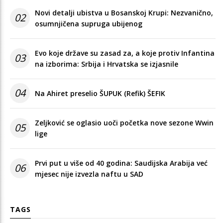
Novi detalji ubistva u Bosanskoj Krupi: Nezvanično,
02
osumnjičena supruga ubijenog
Evo koje države su zasad za, a koje protiv Infantina
03
na izborima: Srbija i Hrvatska se izjasnile
04
Na Ahiret preselio ŠUPUK (Refik) ŠEFIK
Zeljković se oglasio uoči početka nove sezone Wwin
05
lige
Prvi put u više od 40 godina: Saudijska Arabija već
06
mjesec nije izvezla naftu u SAD
TAGS