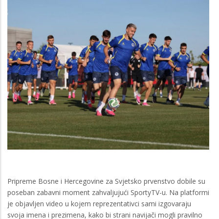
Pripreme Bosne i Hercegovine za Svjetsko prvenstvo dobile su
poseban zabavni moment zahvaljujući SportyTV-u. Na platformi
je objavljen video u kojem reprezentativci sami izgovaraju
svoja imena i prezimena, kako bi strani navijači mogli pravilno