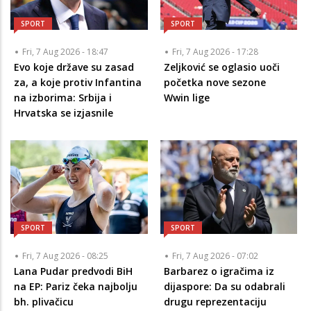
SPORT
SPORT
Fri, 7 Aug 2026 - 18:47
Fri, 7 Aug 2026 - 17:28
Evo koje države su zasad
Zeljković se oglasio uoči
za, a koje protiv Infantina
početka nove sezone
na izborima: Srbija i
Wwin lige
Hrvatska se izjasnile
SPORT
SPORT
Fri, 7 Aug 2026 - 08:25
Fri, 7 Aug 2026 - 07:02
Lana Pudar predvodi BiH
Barbarez o igračima iz
na EP: Pariz čeka najbolju
dijaspore: Da su odabrali
bh. plivačicu
drugu reprezentaciju