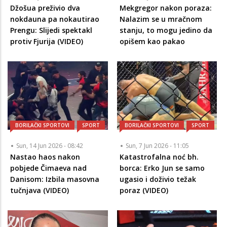
Džošua preživio dva
Mekgregor nakon poraza:
nokdauna pa nokautirao
Nalazim se u mračnom
Prengu: Slijedi spektakl
stanju, to mogu jedino da
protiv Fjurija (VIDEO)
opišem kao pakao
BORILAČKI SPORTOVI
SPORT
BORILAČKI SPORTOVI
SPORT
Sun, 14 Jun 2026 - 08:42
Sun, 7 Jun 2026 - 11:05
Nastao haos nakon
Katastrofalna noć bh.
pobjede Čimaeva nad
borca: Erko Jun se samo
Danisom: Izbila masovna
ugasio i doživio težak
tučnjava (VIDEO)
poraz (VIDEO)