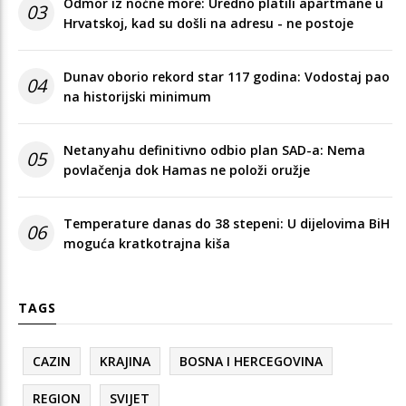
Odmor iz noćne more: Uredno platili apartmane u
03
Hrvatskoj, kad su došli na adresu - ne postoje
Dunav oborio rekord star 117 godina: Vodostaj pao
04
na historijski minimum
Netanyahu definitivno odbio plan SAD-a: Nema
05
povlačenja dok Hamas ne položi oružje
Temperature danas do 38 stepeni: U dijelovima BiH
06
moguća kratkotrajna kiša
TAGS
CAZIN
KRAJINA
BOSNA I HERCEGOVINA
REGION
SVIJET