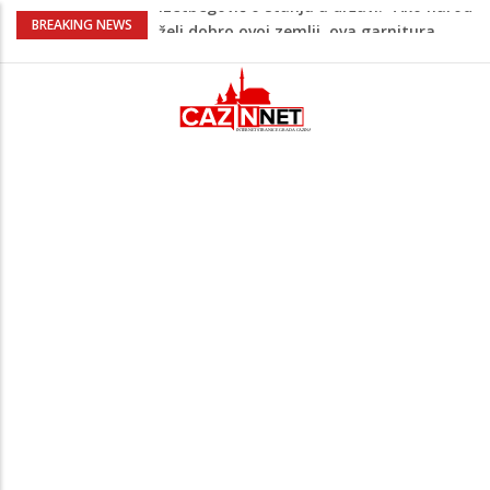
Supruga izraelskog premijera suočava se
BREAKING NEWS
s optužbama za zlostavljanje kućnog
osoblja
Pentagon zabrinut zbog smanjenih
zaliha, od vojne industrije traži ubrzanje
proizvodnje
U FBiH nema jedinstvene evidencije o
povučenom mesu, inspektori za pola
godine izrekli 48.000 KM kazni
Temperature danas do 38 stepeni: U
dijelovima BiH moguća kratkotrajna kiša
Izetbegović o stanju u državi: “Ako narod
želi dobro ovoj zemlji, ova garnitura
mora otići”