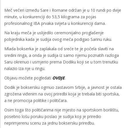
Meč večeri između Sare i Romane održan je u 10 rundi po dvije
minute, u konkurenciji do 53,5 kilograma za pojas
profesionalnog IBA prvaka svijeta u konkurenciji dama.
Na kraju meča je uslijedilo ceremonijalno proglašenje
pobjednika kada je sudija ovog meča podigao Sarinu ruku.
Mlada bokserka je zaplakala od sreće te je počela slaviti na
sredini ringa, a onda je sudija iz samo njemu poznatih razloga
Saru okrenuo i usmjerio prema Dodiku koji se u tom trenutku
nalazio iza nje u ringu.
Objavu možete pogledati
OVDJE
.
Dodik je boksersku ogrnuo zastavom Srbije, a javnost je ostala
zgrožena viđenim na ovoj priredbi koja je trebala biti sportska,
a ne promocija politike i političara.
Osim toga što političarima nije mjesto na sportskom borilištu,
posebno lošu poruku poslao je sudija koji je priredio
neprimjerenu scenu za jednu boksersku priredbu.