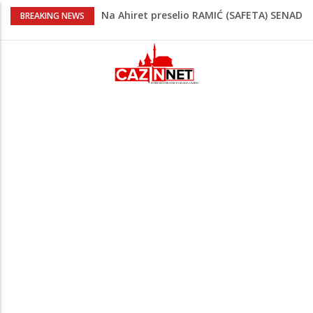
Na Ahiret preselio RAMIĆ (SAFETA) SENAD
BREAKING NEWS
Teška saobraćajna nesreća u Krajini:
BMW sa slovenskim tablicama završio u
rasvjetnom stubu
Evo gdje i kada nestaje struja u Krajini
sutra i tokom vikenda
Veće plate za hiljade zaposlenih u
Unsko-sanskom kantonu
Video/ Severina prekinula koncert i
poslala poruku o Srebrenici: Kad svi
priznamo genocid, bit ćemo sretne i
vesele države