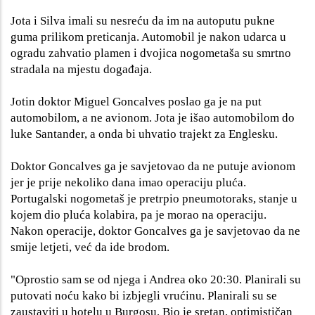
Jota i Silva imali su nesreću da im na autoputu pukne
guma prilikom preticanja. Automobil je nakon udarca u
ogradu zahvatio plamen i dvojica nogometaša su smrtno
stradala na mjestu događaja.
Jotin doktor Miguel Goncalves poslao ga je na put
automobilom, a ne avionom. Jota je išao automobilom do
luke Santander, a onda bi uhvatio trajekt za Englesku.
Doktor Goncalves ga je savjetovao da ne putuje avionom
jer je prije nekoliko dana imao operaciju pluća.
Portugalski nogometaš je pretrpio pneumotoraks, stanje u
kojem dio pluća kolabira, pa je morao na operaciju.
Nakon operacije, doktor Goncalves ga je savjetovao da ne
smije letjeti, već da ide brodom.
"Oprostio sam se od njega i Andrea oko 20:30. Planirali su
putovati noću kako bi izbjegli vrućinu. Planirali su se
zaustaviti u hotelu u Burgosu. Bio je sretan, optimističan