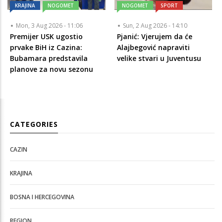
KRAJINA
NOGOMET
NOGOMET
SPORT
Mon, 3 Aug 2026 - 11:06
Sun, 2 Aug 2026 - 14:10
Premijer USK ugostio
Pjanić: Vjerujem da će
prvake BiH iz Cazina:
Alajbegović napraviti
Bubamara predstavila
velike stvari u Juventusu
planove za novu sezonu
CATEGORIES
CAZIN
KRAJINA
BOSNA I HERCEGOVINA
REGION