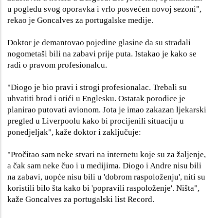
u pogledu svog oporavka i vrlo posvećen novoj sezoni",
rekao je Goncalves za portugalske medije.
Doktor je demantovao pojedine glasine da su stradali
nogometaši bili na zabavi prije puta. Istakao je kako se
radi o pravom profesionalcu.
"Diogo je bio pravi i strogi profesionalac. Trebali su
uhvatiti brod i otići u Englesku. Ostatak porodice je
planirao putovati avionom. Jota je imao zakazan ljekarski
pregled u Liverpoolu kako bi procijenili situaciju u
ponedjeljak", kaže doktor i zaključuje:
"Pročitao sam neke stvari na internetu koje su za žaljenje,
a čak sam neke čuo i u medijima. Diogo i Andre nisu bili
na zabavi, uopće nisu bili u 'dobrom raspoloženju', niti su
koristili bilo šta kako bi 'popravili raspoloženje'. Ništa",
kaže Goncalves za portugalski list Record.