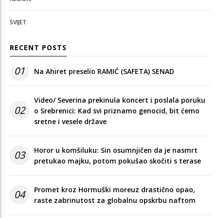
SVIJET
RECENT POSTS
01
Na Ahiret preselio RAMIĆ (SAFETA) SENAD
Video/ Severina prekinula koncert i poslala poruku
02
o Srebrenici: Kad svi priznamo genocid, bit ćemo
sretne i vesele države
Horor u komšiluku: Sin osumnjičen da je nasmrt
03
pretukao majku, potom pokušao skočiti s terase
Promet kroz Hormuški moreuz drastično opao,
04
raste zabrinutost za globalnu opskrbu naftom