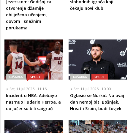
Jezerskom: Godišnjica
slobodnih igrača koji
otvorenja džamije
čekaju novi klub
obilježena učenjem,
dovom i snažnim
porukama
KOŠARKA
SPORT
KOŠARKA
SPORT
Sat, 11 Jul 2026 - 11:16
Sat, 11 Jul 2026 - 10:00
Incident u NBA: Adebayo
Oglasio se Nurkić: Na ovaj
nasrnuo i udario Herroa, a
dan nemoj biti Bošnjak,
do jučer su bili saigrači
Hrvat i Srbin, budi čovjek