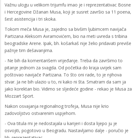
Važnu ulogu u velikom trijumfu imao je i reprezentativac Bosne
i Hercegovine Džanan Musa, koji je susret završio sa 11 poena,
šest asistencija i tri skoka.
Tokom meča Musa je, zajedno sa bivšim ljubimcem navijača
Partizana Aleksom Avramovićem, bio na meti uvreda s tribina
beogradske Arene. Ipak, bh. košarkaš nije želio pridavati previše
pažnje tim dešavanjima.
- Ne bih da komentarišem vrijeđanje. Treba da završimo to
pitanje jednom za svagda. Od početka do kraja uvijek sam
poštovao navijače Partizana. To što oni rade, to je njihova
stvar. Ja ne bih ulazio u to, ni kako ni šta. Smatram da sam ja
jako korektan bio. Vidimo se sljedeće godine - rekao je Musa za
Mozzart Sport.
Nakon osvajanja regionalnog trofeja, Musa nije krio
zadovoljstvo ostvarenim uspjehom.
- Ova titula mi je nedostajala u karijeri i dosta lijepo ju je
osvojiti, pogotovo u Beogradu. Nastavljamo dalje - poručio je
bh. reprezentativac.