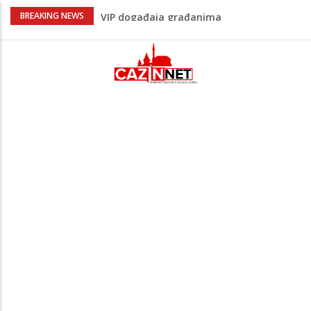
Sarajevo ipak u Mostaru igra
BREAKING NEWS
Čeferin odredio ko dijeli pravdu u 1 kolu
Premijer lige BiH
Lepa Brena pala na koncertu u Budvi
nakon kultnog zamaha nogom: "Nisi bio
na njenom koncertu ako nije pala"
Na Ahiret preselio BEKTAŠEVIĆ (HUSEIN)
HUSEIN-BEKTAŠ
Bingo Group i ove godine otvara vrata
VIP događaja građanima