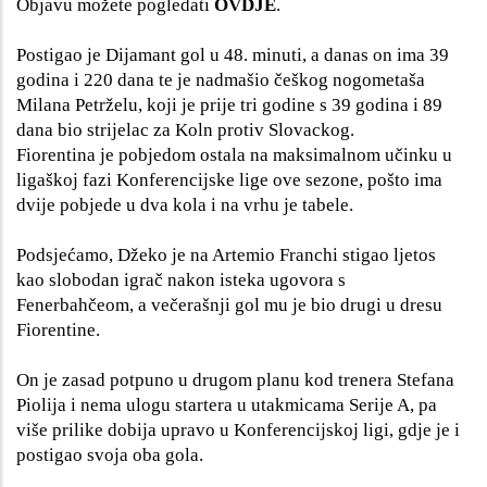
Objavu možete pogledati
OVDJE
.
Postigao je Dijamant gol u 48. minuti, a danas on ima 39
godina i 220 dana te je nadmašio češkog nogometaša
Milana Petrželu, koji je prije tri godine s 39 godina i 89
dana bio strijelac za Koln protiv Slovackog.
Fiorentina je pobjedom ostala na maksimalnom učinku u
ligaškoj fazi Konferencijske lige ove sezone, pošto ima
dvije pobjede u dva kola i na vrhu je tabele.
Podsjećamo, Džeko je na Artemio Franchi stigao ljetos
kao slobodan igrač nakon isteka ugovora s
Fenerbahčeom, a večerašnji gol mu je bio drugi u dresu
Fiorentine.
On je zasad potpuno u drugom planu kod trenera Stefana
Piolija i nema ulogu startera u utakmicama Serije A, pa
više prilike dobija upravo u Konferencijskoj ligi, gdje je i
postigao svoja oba gola.