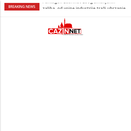
U FBiH nema jedinstvene evidencije o
BREAKING NEWS
povučenom mesu, inspektori za pola
godine izrekli 48.000 KM kazni
Temperature danas do 38 stepeni: U
dijelovima BiH moguća kratkotrajna kiša
Netanyahu definitivno odbio plan SAD-a:
Nema povlačenja dok Hamas ne položi
oružje
Nema lijeka u onome što je zabranjeno
Pentagon zabrinut zbog smanjenih
zaliha, od vojne industrije traži ubrzanje
proizvodnje