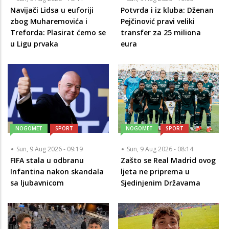
Navijači Lidsa u euforiji
Potvrda i iz kluba: Dženan
zbog Muharemovića i
Pejčinović pravi veliki
Treforda: Plasirat ćemo se
transfer za 25 miliona
u Ligu prvaka
eura
NOGOMET
SPORT
NOGOMET
SPORT
Sun, 9 Aug 2026 - 09:19
Sun, 9 Aug 2026 - 08:14
FIFA stala u odbranu
Zašto se Real Madrid ovog
Infantina nakon skandala
ljeta ne priprema u
sa ljubavnicom
Sjedinjenim Državama