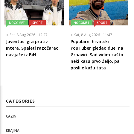
NOGOMET
SPORT
NOGOMET
SPORT
Sat, 8 Aug 2026 - 12:27
Sat, 8 Aug 2026 - 11:47
Juventus igra protiv
Popularni hrvatski
Intera, Spaleti razočarao
YouTuber gledao duel na
navijače iz BiH
Grbavici: Sad vidim zašto
neki kažu prvo Željo, pa
poslije kažu tata
CATEGORIES
CAZIN
KRAJINA