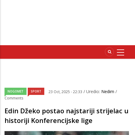
/ Uredio:
Nedim
/
NOGOMET
SPORT
23 Oct, 2025 - 22:33
Comments
Edin Džeko postao najstariji strijelac u
historiji Konferencijske lige