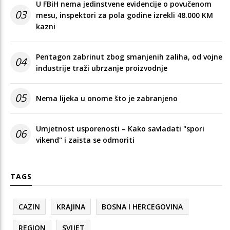
U FBiH nema jedinstvene evidencije o povučenom
03
mesu, inspektori za pola godine izrekli 48.000 KM
kazni
Pentagon zabrinut zbog smanjenih zaliha, od vojne
04
industrije traži ubrzanje proizvodnje
05
Nema lijeka u onome što je zabranjeno
Umjetnost usporenosti – Kako savladati "spori
06
vikend" i zaista se odmoriti
TAGS
CAZIN
KRAJINA
BOSNA I HERCEGOVINA
REGION
SVIJET