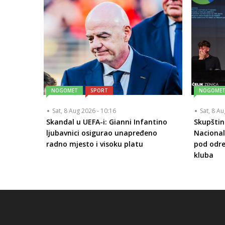
NOGOMET
SPORT
NOGOME
Sat, 8 Aug 2026 - 10:16
Sat, 8 A
Skandal u UEFA-i: Gianni Infantino
Skupštin
ljubavnici osigurao unapređeno
Nacional
radno mjesto i visoku platu
pod odre
kluba