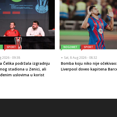
T
SPORT
NOGOMET
SPORT
ug 2026 - 09:38
Sat, 8 Aug 2026 - 08:32
a Čelika podržala izgradnju
Bomba koju niko nije očekivao
nog stadiona u Zenici, ali
Liverpool doveo kapitena Barc
đenim uslovima u korist