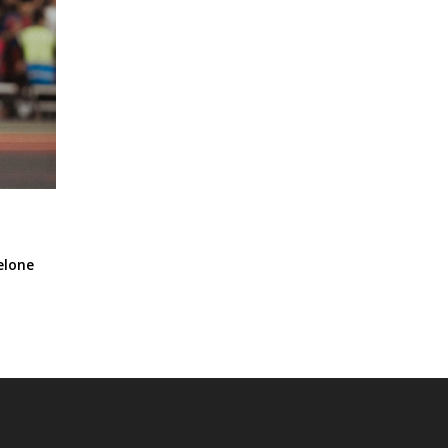
:
elone