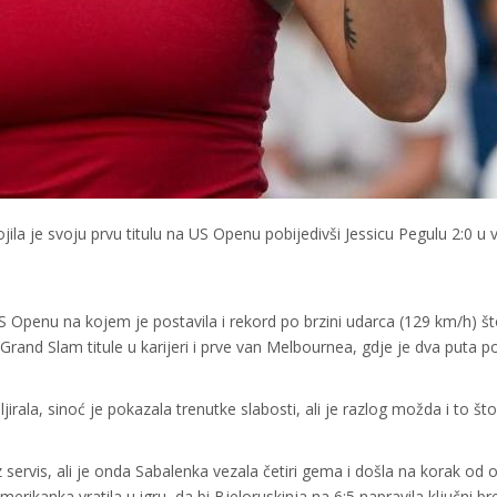
la je svoju prvu titulu na US Openu pobijedivši Jessicu Pegulu 2:0 u 
Openu na kojem je postavila i rekord po brzini udarca (129 km/h) što
Grand Slam titule u karijeri i prve van Melbournea, gdje je dva puta p
irala, sinoć je pokazala trenutke slabosti, ali je razlog možda i to što 
z servis, ali je onda Sabalenka vezala četiri gema i došla na korak od 
merikanka vratila u igru, da bi Bjeloruskinja na 6:5 napravila ključni br