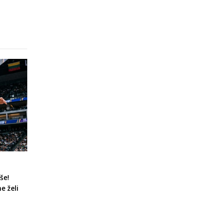
še!
e želi