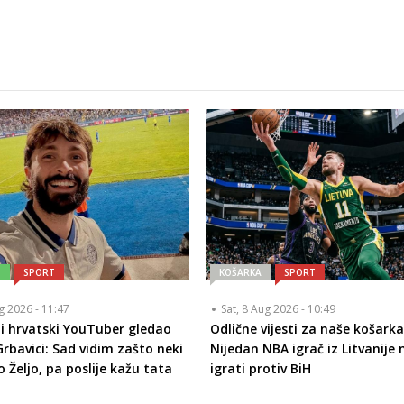
T
SPORT
KOŠARKA
SPORT
ug 2026 - 11:47
Sat, 8 Aug 2026 - 10:49
i hrvatski YouTuber gledao
Odlične vijesti za naše košarka
Grbavici: Sad vidim zašto neki
Nijedan NBA igrač iz Litvanije n
 Željo, pa poslije kažu tata
igrati protiv BiH