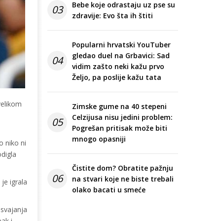
Bebe koje odrastaju uz pse su
03
zdravije: Evo šta ih štiti
Popularni hrvatski YouTuber
gledao duel na Grbavici: Sad
04
vidim zašto neki kažu prvo
Željo, pa poslije kažu tata
velikom
Zimske gume na 40 stepeni
Celzijusa nisu jedini problem:
05
Pogrešan pritisak može biti
mnogo opasniji
 niko ni
odigla
Čistite dom? Obratite pažnju
06
na stvari koje ne biste trebali
je igrala
olako bacati u smeće
osvajanja
eak i