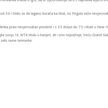
d 3:0 i činilo se da lagano korača ka tituli, no Pegula veže nevjerova
a pravi nevjerovatan preokret i s 3:5 dolazi do 7:5 i titule u New Y
a svoju 16. WTA titulu u karijeri, ali i ono najvažnije, treću Grand Sl
sebi ravne teniserke.