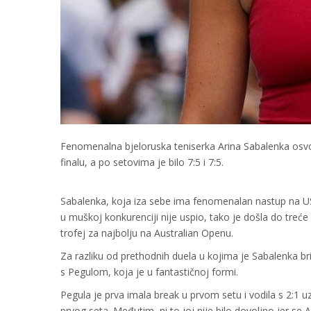
Fenomenalna bjeloruska teniserka Arina Sabalenka osvoji
finalu, a po setovima je bilo 7:5 i 7:5.
Sabalenka, koja iza sebe ima fenomenalan nastup na US 
u muškoj konkurenciji nije uspio, tako je došla do treće 
trofej za najbolju na Australian Openu.
Za razliku od prethodnih duela u kojima je Sabalenka brilj
s Pegulom, koja je u fantastičnoj formi.
Pegula je prva imala break u prvom setu i vodila s 2:1 u
prvog seta. Međutim, ni to joj nije bilo dovoljno jer se A