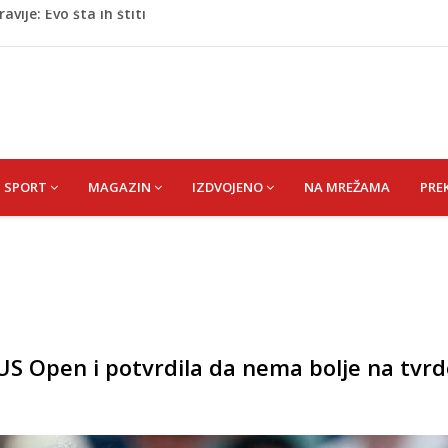
oge: Uhapšen na granici
eti razočarao navijače iz BiH
 mobitelom snima djecu na plaži
stvari koje ne biste trebali olako bacati u smeće
vije: Evo šta ih štiti
SPORT
MAGAZIN
IZDVOJENO
NA MREŽAMA
PRE
S Open i potvrdila da nema bolje na tvrd