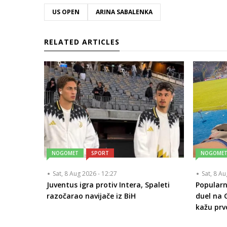
US OPEN
ARINA SABALENKA
RELATED ARTICLES
NOGOMET
SPORT
NOGOME
Sat, 8 Aug 2026 - 12:27
Sat, 8 A
Juventus igra protiv Intera, Spaleti
Popularn
razočarao navijače iz BiH
duel na 
kažu prvo