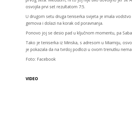
osvojila prvi set rezultatom 7:5.
U drugom setu druga teniserka svijeta je imala vodstvo o
gemova i dolazi na korak od poravnanja.
Ponovo joj se desio pad u ključnom momentu, pa Sabalenk
Tako je teniserka iz Minska, s adresom u Miamiju, osvojil
je pokazala da na tvrdoj podlozi u ovom trenutku nema 
Foto: Facebook
VIDEO