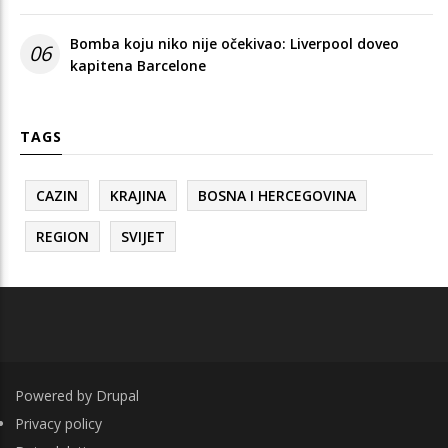
Bomba koju niko nije očekivao: Liverpool doveo
06
kapitena Barcelone
TAGS
CAZIN
KRAJINA
BOSNA I HERCEGOVINA
REGION
SVIJET
Powered by
Drupal
FOOTER
Privacy policy