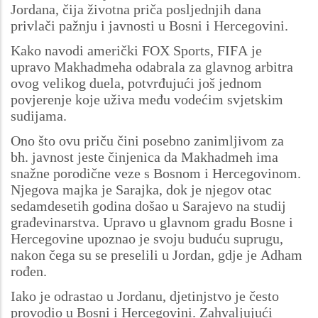
Jordana, čija životna priča posljednjih dana
privlači pažnju i javnosti u Bosni i Hercegovini.
Kako navodi američki FOX Sports, FIFA je
upravo Makhadmeha odabrala za glavnog arbitra
ovog velikog duela, potvrđujući još jednom
povjerenje koje uživa među vodećim svjetskim
sudijama.
Ono što ovu priču čini posebno zanimljivom za
bh. javnost jeste činjenica da Makhadmeh ima
snažne porodične veze s Bosnom i Hercegovinom.
Njegova majka je Sarajka, dok je njegov otac
sedamdesetih godina došao u Sarajevo na studij
građevinarstva. Upravo u glavnom gradu Bosne i
Hercegovine upoznao je svoju buduću suprugu,
nakon čega su se preselili u Jordan, gdje je Adham
rođen.
Iako je odrastao u Jordanu, djetinjstvo je često
provodio u Bosni i Hercegovini. Zahvaljujući