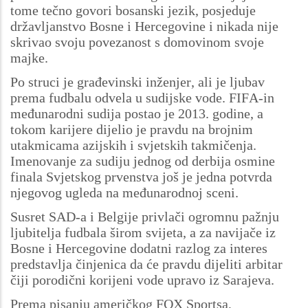
tome tečno govori bosanski jezik, posjeduje
državljanstvo Bosne i Hercegovine i nikada nije
skrivao svoju povezanost s domovinom svoje
majke.
Po struci je građevinski inženjer, ali je ljubav
prema fudbalu odvela u sudijske vode. FIFA-in
međunarodni sudija postao je 2013. godine, a
tokom karijere dijelio je pravdu na brojnim
utakmicama azijskih i svjetskih takmičenja.
Imenovanje za sudiju jednog od derbija osmine
finala Svjetskog prvenstva još je jedna potvrda
njegovog ugleda na međunarodnoj sceni.
Susret SAD-a i Belgije privlači ogromnu pažnju
ljubitelja fudbala širom svijeta, a za navijače iz
Bosne i Hercegovine dodatni razlog za interes
predstavlja činjenica da će pravdu dijeliti arbitar
čiji porodični korijeni vode upravo iz Sarajeva.
Prema pisanju američkog FOX Sportsa,