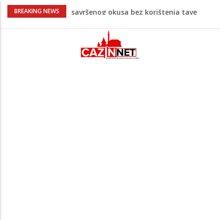
Stvari koje su djeca 80-ih radila bez
BREAKING NEWS
pitanja, a danas moraju tražiti
dopuštenje
Dječak ukrasio zlatnog retrivera
naljepnicama, njegova reakcija je hit
(VIDEO)
Skupština Čelika podržala izgradnju
Nacionalnog stadiona u Zenici, ali pod
određenim uslovima u korist kluba
Krvoproliće u Gracu: Turčin nožem izbo
muškarca iz BiH, pa se dao u bijeg,
pokrenuta velika potjera
Kuhar otkrio kako pripremiti jaja
savršenog okusa bez korištenja tave