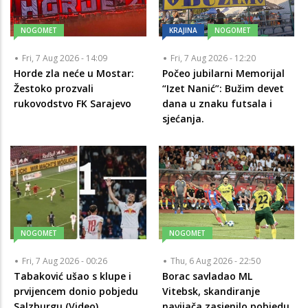
NOGOMET
KRAJINA
NOGOMET
Fri, 7 Aug 2026 - 14:09
Fri, 7 Aug 2026 - 12:20
Horde zla neće u Mostar:
Počeo jubilarni Memorijal
Žestoko prozvali
“Izet Nanić”: Bužim devet
rukovodstvo FK Sarajevo
dana u znaku futsala i
sjećanja.
NOGOMET
NOGOMET
Fri, 7 Aug 2026 - 00:26
Thu, 6 Aug 2026 - 22:50
Tabaković ušao s klupe i
Borac savladao ML
prvijencem donio pobjedu
Vitebsk, skandiranje
Salzburgu (Video)
navijača zasjenilo pobjedu