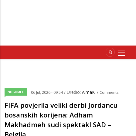
/ Uredio:
AlmaK.
/
NOGOMET
06 Jul, 2026 - 09:54
Comments
FIFA povjerila veliki derbi Jordancu
bosanskih korijena: Adham
Makhadmeh sudi spektakl SAD –
Belgija