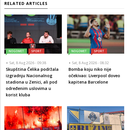
RELATED ARTICLES
NOGOMET
SPORT
NOGOMET
SPORT
Sat, 8 Aug 2026 - 09:38
Sat, 8 Aug 2026 - 08:32
Skupština Čelika podržala
Bomba koju niko nije
izgradnju Nacionalnog
očekivao: Liverpool doveo
stadiona u Zenici, ali pod
kapitena Barcelone
određenim uslovima u
korist kluba