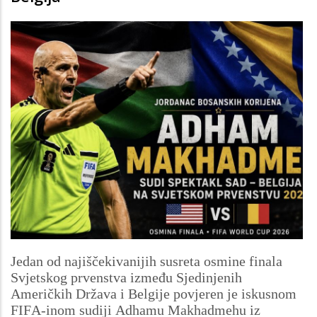
Jedan od najiščekivanijih susreta osmine finala
Svjetskog prvenstva između Sjedinjenih
Američkih Država i Belgije povjeren je iskusnom
FIFA-inom sudiji Adhamu Makhadmehu iz