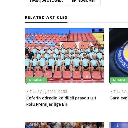
BIVŠA JUGOSLAVIJA
BH NOGOMET
RELATED ARTICLES
NOGOMET
NOGOME
Thu, 6 Aug 2026 - 09:58
Thu, 6 A
Čeferin odredio ko dijeli pravdu u 1
Sarajevo
kolu Premijer lige BiH