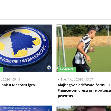
T
NOGOMET
ug 2026 - 09:49
Tue, 4 Aug 2026 - 13:57
 ipak u Mostaru igra
Alajbegović održavao formu u
Pjanićevom dresu prije potpisa
Juventus