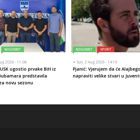
NOGOMET
NOGOMET
SPORT
ug 2026 - 11:06
Sun, 2 Aug 2026 - 14:10
 USK ugostio prvake BiH iz
Pjanić: Vjerujem da će Alajbego
Bubamara predstavila
napraviti velike stvari u Juven
za novu sezonu