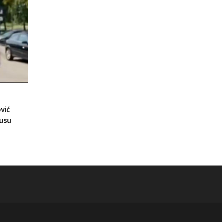
vić
tusu