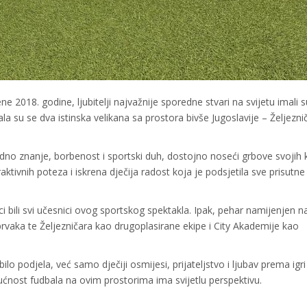
18. godine, ljubitelji najvažnije sporedne stvari na svijetu imali su
la su se dva istinska velikana sa prostora bivše Jugoslavije – Željeznič
idno znanje, borbenost i sportski duh, dostojno noseći grbove svojih 
ktivnih poteza i iskrena dječija radost koja je podsjetila sve prisutne
i bili svi učesnici ovog sportskog spektakla. Ipak, pehar namijenjen na
rvaka te Željezničara kao drugoplasirane ekipe i City Akademije kao
lo podjela, već samo dječiji osmijesi, prijateljstvo i ljubav prema igri
ućnost fudbala na ovim prostorima ima svijetlu perspektivu.