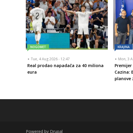
NOGOMET
KRAJINA
Tue, 4 Aug 2026 - 12:47
Mon, 3 A
Real prodao napadača za 40 miliona
Premijer
eura
Cazina: 
planove 
Powered by
Drupal