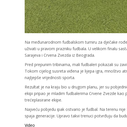
Na međunarodnom fudbalskom turniru za dječake rođene 20
uživati u pravom prazniku fudbala. U velikom finalu sasta
Sarajeva i Crvena Zvezda iz Beograda.
Pred prepunim tribinama, mali fudbaleri pokazali su zav
Tokom cijelog susreta viđena je lijepa igra, mnoštvo atra
najljepše vrijednosti sporta.
Rezultat je na kraju bio u drugom planu, jer su pobjednic
ekipi pripao je mladim fudbalerima Crvene Zvezde kao p
trećeplasirane ekipe.
Najveću pobjedu ipak ostvario je fudbal. Na terenu nije bi
spaja generacije. Upravo takvi trenuci potvrđuju da bud
Video