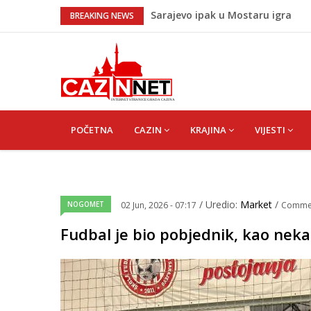
Sarajevo ipak u Mostaru igra
BREAKING NEWS
Čeferin odredio ko dijeli pravdu u
Lepa Brena pala na koncertu u 
koncertu ako nije pala"
Na Ahiret preselio BEKTAŠEVIĆ 
Bingo Group i ove godine otvara
MAIN
NAVIGATION
POČETNA
CAZIN
KRAJINA
VIJESTI
/ Uredio:
Market
/
NOGOMET
02 Jun, 2026 - 07:17
Comme
Fudbal je bio pobjednik, kao neka