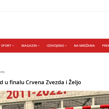
 1 kolu Premijer lige BiH
Budvi nakon kultnog zamaha nogom: "Nisi bio na njenom
(HUSEIN) HUSEIN-BEKTAŠ
 vrata VIP događaja građanima
SPORT
MAGAZIN
IZDVOJENO
NA MREŽAMA
PRE
nts
d u finalu Crvena Zvezda i Željo