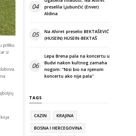
Ugašena mladost: Na Ahiret
04
preselila Ljubunčić (Enver)
Aldina
Na Ahiret preselio BEKTAŠEVIĆ
05
(HUSEIN) HUSEIN-BEKTAŠ
 priliku
ar iz
Lepa Brena pala na koncertu u
Budvi nakon kultnog zamaha
06
klubova.
nogom: "Nisi bio na njenom
 na
koncertu ako nije pala"
jboljoj
TAGS
CAZIN
KRAJINA
 koja
BOSNA I HERCEGOVINA