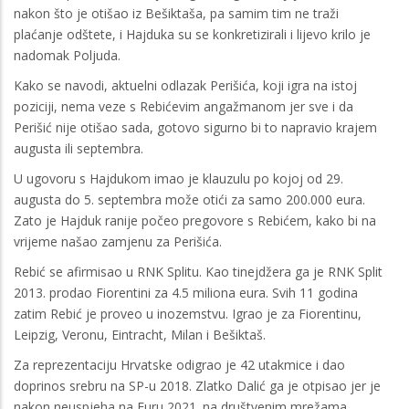
nakon što je otišao iz Bešiktaša, pa samim tim ne traži
plaćanje odštete, i Hajduka su se konkretizirali i lijevo krilo je
nadomak Poljuda.
Kako se navodi, aktuelni odlazak Perišića, koji igra na istoj
poziciji, nema veze s Rebićevim angažmanom jer sve i da
Perišić nije otišao sada, gotovo sigurno bi to napravio krajem
augusta ili septembra.
U ugovoru s Hajdukom imao je klauzulu po kojoj od 29.
augusta do 5. septembra može otići za samo 200.000 eura.
Zato je Hajduk ranije počeo pregovore s Rebićem, kako bi na
vrijeme našao zamjenu za Perišića.
Rebić se afirmisao u RNK Splitu. Kao tinejdžera ga je RNK Split
2013. prodao Fiorentini za 4.5 miliona eura. Svih 11 godina
zatim Rebić je proveo u inozemstvu. Igrao je za Fiorentinu,
Leipzig, Veronu, Eintracht, Milan i Bešiktaš.
Za reprezentaciju Hrvatske odigrao je 42 utakmice i dao
doprinos srebru na SP-u 2018. Zlatko Dalić ga je otpisao jer je
nakon neuspjeha na Euru 2021. na društvenim mrežama