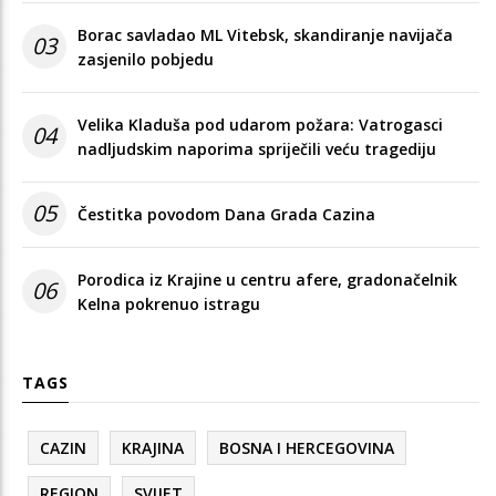
Borac savladao ML Vitebsk, skandiranje navijača
03
zasjenilo pobjedu
Velika Kladuša pod udarom požara: Vatrogasci
04
nadljudskim naporima spriječili veću tragediju
05
Čestitka povodom Dana Grada Cazina
Porodica iz Krajine u centru afere, gradonačelnik
06
Kelna pokrenuo istragu
TAGS
CAZIN
KRAJINA
BOSNA I HERCEGOVINA
REGION
SVIJET