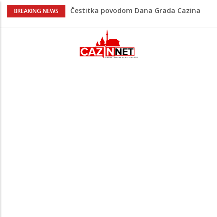
Čestitka povodom Dana Grada Cazina
BREAKING NEWS
Velika Kladuša pod udarom požara:
Vatrogasci nadljudskim naporima
spriječili veću tragediju
Tabaković ušao s klupe i prvijencem
donio pobjedu Salzburgu (Video)
“Pečat slobodi 2026”: U Tržačkoj Rašteli
obilježena 31. godišnjica deblokade
Unsko-sanskog kantona
Porodica iz Krajine u centru afere,
gradonačelnik Kelna pokrenuo istragu