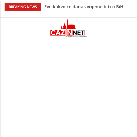
Evo kakvo će danas vrijeme biti u BiH
BREAKING NEWS
Novo upozorenje iz Irana: Ne želimo
napadati susjedne zemlje, ali ćemo
uzvratiti ukoliko krenu na nas
Novi detalji ubistva u Bosanskoj Krupi:
Nezvanično, osumnjičena supruga
ubijenog
Na Ahiret preselila Bešić (rođ. Blažević)
Senija – Sena
Krvoproliće u Gracu: Turčin nožem izbo
muškarca iz BiH, pa se dao u bijeg,
pokrenuta velika potjera