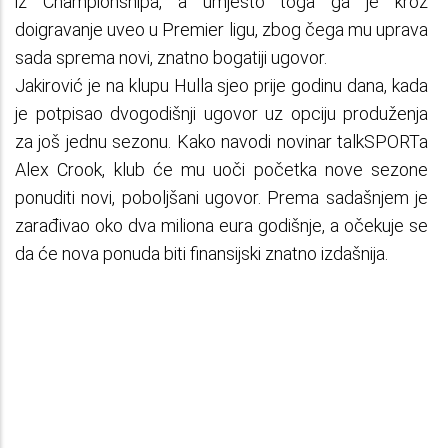
iz Championshipa, a umjesto toga ga je kroz
doigravanje uveo u Premier ligu, zbog čega mu uprava
sada sprema novi, znatno bogatiji ugovor.
Jakirović je na klupu Hulla sjeo prije godinu dana, kada
je potpisao dvogodišnji ugovor uz opciju produženja
za još jednu sezonu. Kako navodi novinar talkSPORTa
Alex Crook, klub će mu uoči početka nove sezone
ponuditi novi, poboljšani ugovor. Prema sadašnjem je
zarađivao oko dva miliona eura godišnje, a očekuje se
da će nova ponuda biti finansijski znatno izdašnija.