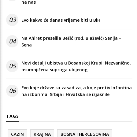
na nas
03
Evo kakvo će danas vrijeme biti u BiH
Na Ahiret preselila Bešić (rođ. Blažević) Senija –
04
Sena
Novi detalji ubistva u Bosanskoj Krupi: Nezvanično,
05
osumnjičena supruga ubijenog
Evo koje države su zasad za, a koje protiv Infantina
06
na izborima: Srbija i Hrvatska se izjasnile
TAGS
CAZIN
KRAJINA
BOSNA I HERCEGOVINA