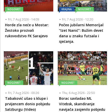
NOGOMET
KRAJINA
NOGOMET
Fri, 7 Aug 2026 - 14:09
Fri, 7 Aug 2026 - 12:20
Horde zla neće u Mostar:
Počeo jubilarni Memorijal
Žestoko prozvali
“Izet Nanić”: Bužim devet
rukovodstvo FK Sarajevo
dana u znaku futsala i
sjećanja.
NOGOMET
NOGOMET
Fri, 7 Aug 2026 - 00:26
Thu, 6 Aug 2026 - 22:50
Tabaković ušao s klupe i
Borac savladao ML
prvijencem donio pobjedu
Vitebsk, skandiranje
Salzburgu (Video)
navijača zasjenilo pobjedu