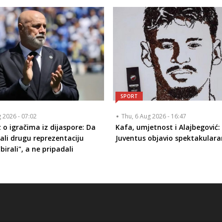
SPORT
g 2026 - 07:02
Thu, 6 Aug 2026 - 16:47
 o igračima iz dijaspore: Da
Kafa, umjetnost i Alajbegović:
ali drugu reprezentaciju
Juventus objavio spektakulara
birali", a ne pripadali