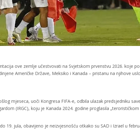
ntacija ove zemlje učestvovati na Svjetskom prvenstvu 2026. koje po
edinjene Američke Države, Meksiko i Kanada – pristanu na njihove usl
rošlog mjeseca, uoči Kongresa FIFA-e, odbila ulazak predsjedniku sav
rdom (IRGC), koju je Kanada 2024. godine proglasila „terorističkom
a do 19. jula, obavijeno je neizvjesnošću otkako su SAD i Izrael u febr