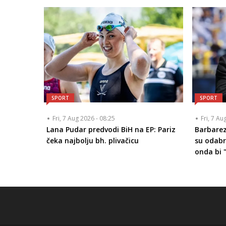
SPORT
SPORT
Fri, 7 Aug 2026 - 08:25
Fri, 7 Au
Lana Pudar predvodi BiH na EP: Pariz
Barbarez
čeka najbolju bh. plivačicu
su odabr
onda bi "