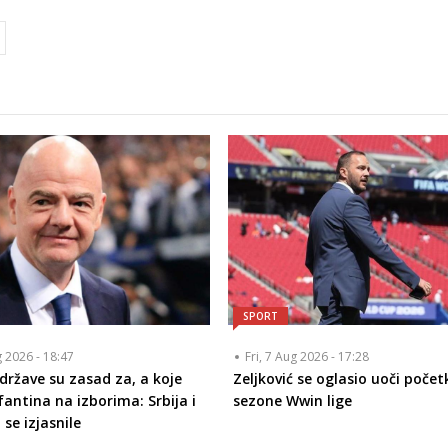
SPORT
g 2026 - 18:47
Fri, 7 Aug 2026 - 17:28
 države su zasad za, a koje
Zeljković se oglasio uoči poče
fantina na izborima: Srbija i
sezone Wwin lige
se izjasnile