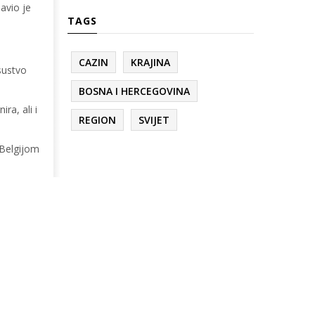
avio je
TAGS
CAZIN
KRAJINA
sustvo
BOSNA I HERCEGOVINA
ra, ali i
REGION
SVIJET
 Belgijom