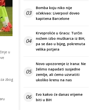
Bomba koju niko nije
03
očekivao: Liverpool doveo
kapitena Barcelone
Krvoproliće u Gracu: Turčin
nožem izbo muškarca iz BiH,
04
pa se dao u bijeg, pokrenuta
velika potjera
činje u
ove
Novo upozorenje iz Irana: Ne
želimo napadati susjedne
05
zemlje, ali ćemo uzvratiti
eza zbog
ukoliko krenu na nas
Evo kakvo će danas vrijeme
06
uaru
biti u BiH