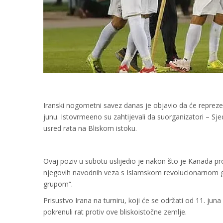
Iranski nogometni savez danas je objavio da će repreze
junu. Istovrmeeno su zahtijevali da suorganizatori – Sj
usred rata na Bliskom istoku.
Ovaj poziv u subotu uslijedio je nakon što je Kanada p
njegovih navodnih veza s Islamskom revolucionarnom ga
grupom“.
Prisustvo Irana na turniru, koji će se održati od 11. jun
pokrenuli rat protiv ove bliskoistočne zemlje.