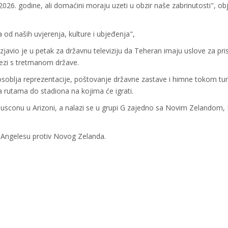
26. godine, ali domaćini moraju uzeti u obzir naše zabrinutosti", obj
 od naših uvjerenja, kulture i ubjeđenja",
zjavio je u petak za državnu televiziju da Teheran imaju uslove za pri
vezi s tretmanom države.
soblja reprezentacije, poštovanje državne zastave i himne tokom turni
 rutama do stadiona na kojima će igrati.
usconu u Arizoni, a nalazi se u grupi G zajedno sa Novim Zelandom,
s Angelesu protiv Novog Zelanda.