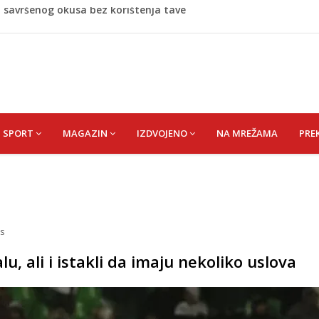
m izbo muškarca iz BiH, pa se dao u bijeg, pokrenuta
iverpool doveo kapitena Barcelone
e predaje selama i poslije namaza?
 BiH
a savršenog okusa bez korištenja tave
SPORT
MAGAZIN
IZDVOJENO
NA MREŽAMA
PRE
s
u, ali i istakli da imaju nekoliko uslova