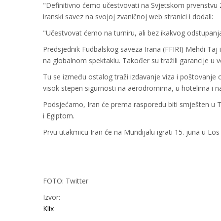
"Definitivno ćemo učestvovati na Svjetskom prvenstvu 20
iranski savez na svojoj zvaničnoj web stranici i dodali:
"Učestvovat ćemo na turniru, ali bez ikakvog odstupanja
Predsjednik Fudbalskog saveza Irana (FFIRI) Mehdi Taj i
na globalnom spektaklu. Također su tražili garancije u 
Tu se između ostalog traži izdavanje viza i poštovanje o
visok stepen sigurnosti na aerodromima, u hotelima i na
Podsjećamo, Iran će prema rasporedu biti smješten u T
i Egiptom.
Prvu utakmicu Iran će na Mundijalu igrati 15. juna u Lo
FOTO: Twitter
Izvor:
Klix