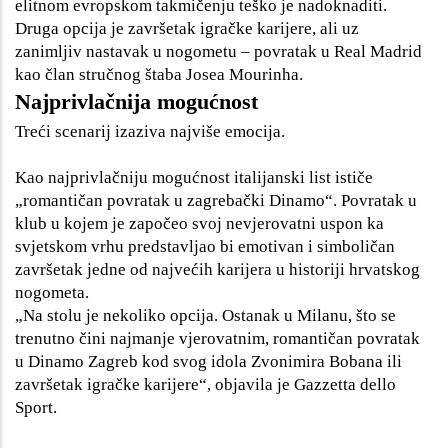
elitnom evropskom takmičenju teško je nadoknaditi.
Druga opcija je završetak igračke karijere, ali uz
zanimljiv nastavak u nogometu – povratak u Real Madrid
kao član stručnog štaba Josea Mourinha.
Najprivlačnija mogućnost
Treći scenarij izaziva najviše emocija.
Kao najprivlačniju mogućnost italijanski list ističe
„romantičan povratak u zagrebački Dinamo“. Povratak u
klub u kojem je započeo svoj nevjerovatni uspon ka
svjetskom vrhu predstavljao bi emotivan i simboličan
završetak jedne od najvećih karijera u historiji hrvatskog
nogometa.
„Na stolu je nekoliko opcija. Ostanak u Milanu, što se
trenutno čini najmanje vjerovatnim, romantičan povratak
u Dinamo Zagreb kod svog idola Zvonimira Bobana ili
završetak igračke karijere“, objavila je Gazzetta dello
Sport.