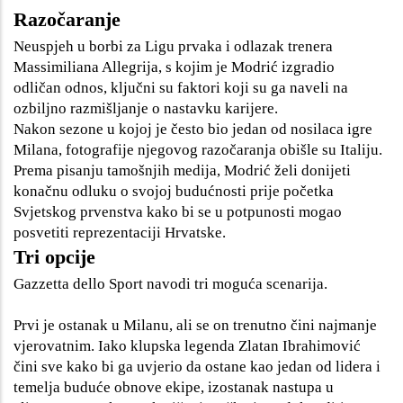
Razočaranje
Neuspjeh u borbi za Ligu prvaka i odlazak trenera
Massimiliana Allegrija, s kojim je Modrić izgradio
odličan odnos, ključni su faktori koji su ga naveli na
ozbiljno razmišljanje o nastavku karijere.
Nakon sezone u kojoj je često bio jedan od nosilaca igre
Milana, fotografije njegovog razočaranja obišle su Italiju.
Prema pisanju tamošnjih medija, Modrić želi donijeti
konačnu odluku o svojoj budućnosti prije početka
Svjetskog prvenstva kako bi se u potpunosti mogao
posvetiti reprezentaciji Hrvatske.
Tri opcije
Gazzetta dello Sport navodi tri moguća scenarija.
Prvi je ostanak u Milanu, ali se on trenutno čini najmanje
vjerovatnim. Iako klupska legenda Zlatan Ibrahimović
čini sve kako bi ga uvjerio da ostane kao jedan od lidera i
temelja buduće obnove ekipe, izostanak nastupa u