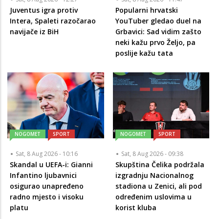
Juventus igra protiv
Popularni hrvatski
Intera, Spaleti razočarao
YouTuber gledao duel na
navijače iz BiH
Grbavici: Sad vidim zašto
neki kažu prvo Željo, pa
poslije kažu tata
NOGOMET
SPORT
NOGOMET
SPORT
Sat, 8 Aug 2026 - 10:16
Sat, 8 Aug 2026 - 09:38
Skandal u UEFA-i: Gianni
Skupština Čelika podržala
Infantino ljubavnici
izgradnju Nacionalnog
osigurao unapređeno
stadiona u Zenici, ali pod
radno mjesto i visoku
određenim uslovima u
platu
korist kluba