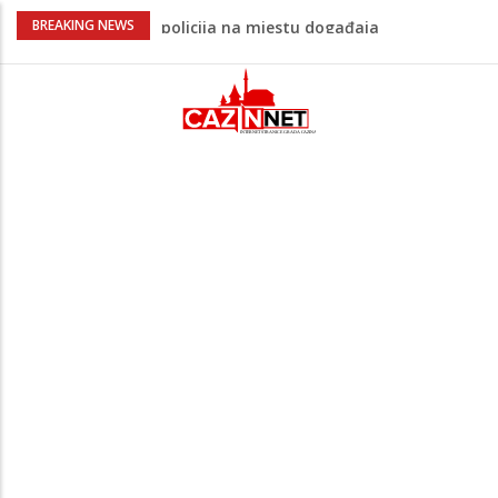
Ovo je 24-godišnji mladić koji je izgubio
BREAKING NEWS
život u rijeci Krivaji kod Zavidovića
Na Ahiret preselio LJUBIJANKIĆ (Hasan)
REDŽEP
Na Ahiret preselio HALILOVIĆ (Smajil)
SEJAD
Sutra dženaza Hamdiji Šahinoviću iz
Bosanske Krupe, kojeg je usmrtila
supruga
Teška saobraćajna nesreća u Cazinu,
policija na mjestu događaja