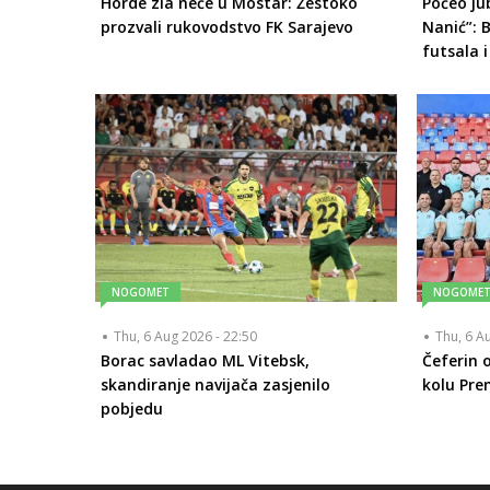
Horde zla neće u Mostar: Žestoko
Počeo ju
prozvali rukovodstvo FK Sarajevo
Nanić”: 
futsala i
NOGOMET
NOGOME
Thu, 6 Aug 2026 - 22:50
Thu, 6 A
Borac savladao ML Vitebsk,
Čeferin o
skandiranje navijača zasjenilo
kolu Prem
pobjedu