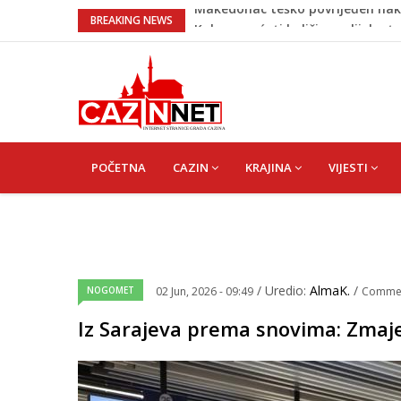
Kako povećati količinu mlijeka 
BREAKING NEWS
Evo kad i evo gdje nema struje u
Tragedija u Bosanskoj Krupi potr
Na Ahiret preselila HASANBAŠIĆ
Makedonac teško povrijeđen nak
MAIN
NAVIGATION
POČETNA
CAZIN
KRAJINA
VIJESTI
/ Uredio:
AlmaK.
/
NOGOMET
02 Jun, 2026 - 09:49
Comme
Iz Sarajeva prema snovima: Zmaje