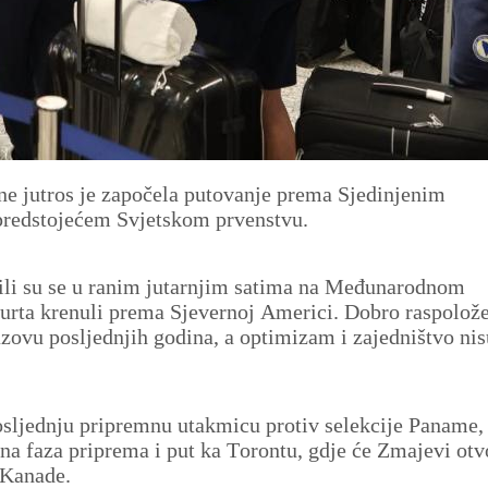
ne jutros je započela putovanje prema Sjedinjenim
predstojećem Svjetskom prvenstvu.
pili su se u ranim jutarnjim satima na Međunarodnom
urta krenuli prema Sjevernoj Americi. Dobro raspolož
azovu posljednjih godina, a optimizam i zajedništvo nis
posljednju pripremnu utakmicu protiv selekcije Paname, 
šna faza priprema i put ka Torontu, gdje će Zmajevi otvo
 Kanade.