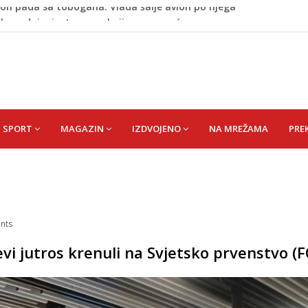
tokom dojenja: Izazov s kojim se susreću mnoge mame
 Krajini narednih dana
esla javnost: Supruga ubila muža, poznat identitet
 MIRSADA rođ. DIZDAREVIĆ
on pada sa tobogana: Vlada šalje avion po njega
SPORT
MAGAZIN
IZDVOJENO
NA MREŽAMA
PRE
nts
vi jutros krenuli na Svjetsko prvenstvo (