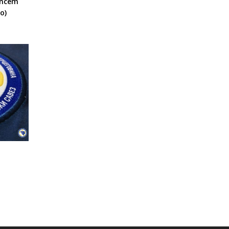
encem
o)