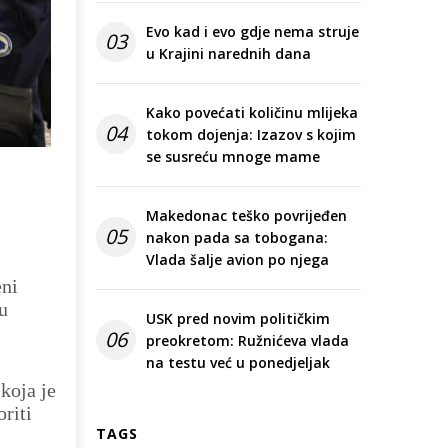
Evo kad i evo gdje nema struje
03
u Krajini narednih dana
Kako povećati količinu mlijeka
04
tokom dojenja: Izazov s kojim
se susreću mnoge mame
Makedonac teško povrijeđen
05
nakon pada sa tobogana:
Vlada šalje avion po njega
eni
u
USK pred novim političkim
06
preokretom: Ružnićeva vlada
na testu već u ponedjeljak
koja je
riti
TAGS