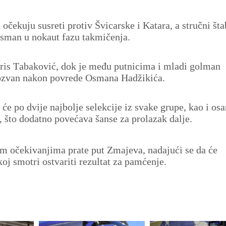
čekuju susreti protiv Švicarske i Katara, a stručni šta
lasman u nokaut fazu takmičenja.
Haris Tabaković, dok je među putnicima i mladi golman
pozvan nakon povrede Osmana Hadžikića.
će po dvije najbolje selekcije iz svake grupe, kao i os
a, što dodatno povećava šanse za prolazak dalje.
im očekivanjima prate put Zmajeva, nadajući se da će
koj smotri ostvariti rezultat za pamćenje.