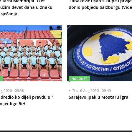
bilarni Memorijal “Izet
Tabaković ušao s klupe i prvij
Bužim devet dana u znaku
donio pobjedu Salzburgu (Vide
 sjećanja.
T
NOGOMET
ug 2026 - 09:58
Thu, 6 Aug 2026 - 09:49
dredio ko dijeli pravdu u 1
Sarajevo ipak u Mostaru igra
ijer lige BiH