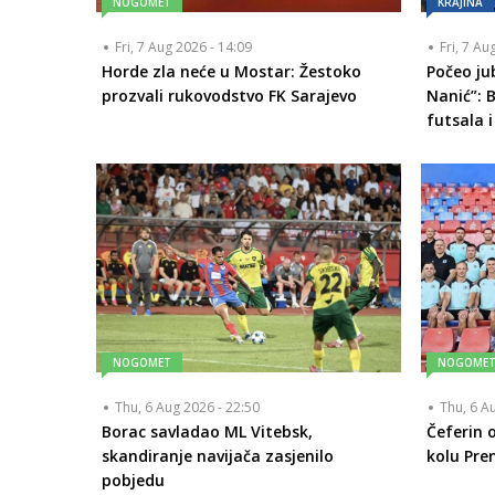
NOGOMET
KRAJINA
Fri, 7 Aug 2026 - 14:09
Fri, 7 Au
Horde zla neće u Mostar: Žestoko
Počeo ju
prozvali rukovodstvo FK Sarajevo
Nanić”: 
futsala i
NOGOMET
NOGOME
Thu, 6 Aug 2026 - 22:50
Thu, 6 A
Borac savladao ML Vitebsk,
Čeferin o
skandiranje navijača zasjenilo
kolu Prem
pobjedu