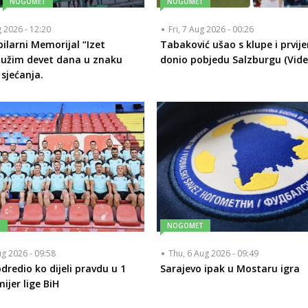
NOGOMET
NOGOMET
g 2026 - 12:20
Fri, 7 Aug 2026 - 00:26
bilarni Memorijal “Izet
Tabaković ušao s klupe i prvij
Bužim devet dana u znaku
donio pobjedu Salzburgu (Vide
 sjećanja.
T
NOGOMET
ug 2026 - 09:58
Thu, 6 Aug 2026 - 09:49
dredio ko dijeli pravdu u 1
Sarajevo ipak u Mostaru igra
ijer lige BiH