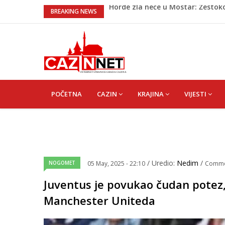
Cazin: Spektakularnom završnic
BREAKING NEWS
Na Ahiret preselila Rekić (Balić) 
Dramatično kod Konjica: Požar s
NESLUŽBENO: U Bosanskoj Krupi ju
saopćenja
Horde zla neće u Mostar: Žestok
MAIN
NAVIGATION
POČETNA
CAZIN
KRAJINA
VIJESTI
/ Uredio:
Nedim
/
NOGOMET
05 May, 2025 - 22:10
Comme
Juventus je povukao čudan potez,
Manchester Uniteda