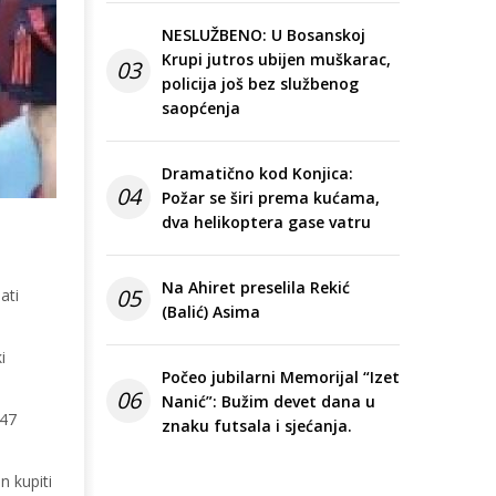
NESLUŽBENO: U Bosanskoj
Krupi jutros ubijen muškarac,
03
policija još bez službenog
saopćenja
Dramatično kod Konjica:
04
Požar se širi prema kućama,
dva helikoptera gase vatru
Na Ahiret preselila Rekić
05
ati
(Balić) Asima
i
Počeo jubilarni Memorijal “Izet
06
Nanić”: Bužim devet dana u
 47
znaku futsala i sjećanja.
n kupiti