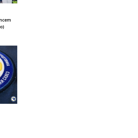
encem
o)