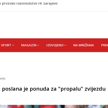
om okončano „Lito moje medeno 2026“
Asima
e širi prema kućama, dva helikoptera gase vatru
tros ubijen muškarac, policija još bez službenog
o prozvali rukovodstvo FK Sarajevo
SPORT
MAGAZIN
IZDVOJENO
NA MREŽAMA
PRE
nts
 poslana je ponuda za "propalu" zvijezdu