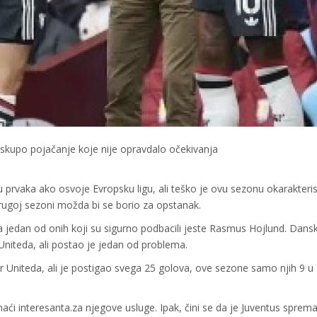
 skupo pojačanje koje nije opravdalo očekivanja
u prvaka ako osvoje Evropsku ligu, ali teško je ovu sezonu okarakteris
drugoj sezoni možda bi se borio za opstanak.
 a jedan od onih koji su sigurno podbacili jeste Rasmus Hojlund. Dansk
iteda, ali postao je jedan od problema.
r Uniteda, ali je postigao svega 25 golova, ove sezone samo njih 9 u
naći interesanta.za njegove usluge. Ipak, čini se da je Juventus sprema