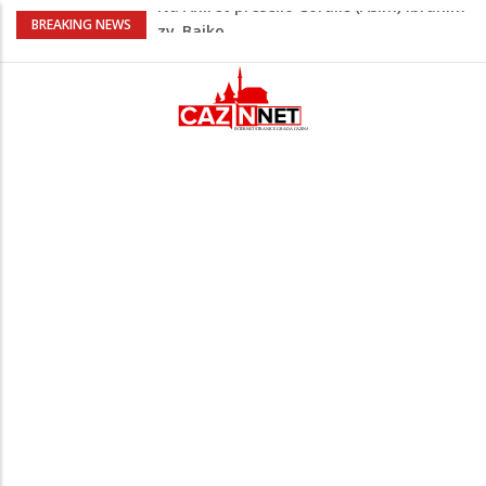
Nakon velikih vrućina u BiH stiže kiša
BREAKING NEWS
Rekordnih 20,3 miliona KM ide za
zapošljavanje i očuvanje radnih mjesta
Dok Evropa ostavlja cigarete, Hrvati
puše sve više: Treći su u cijeloj EU
Radnici više neće morati na sunce po
najvećoj vrućini: Inspektori obilaze
gradilišta
Na Ahiret preselio Ćoralić (Asim) Ibrahim
zv. Bajko