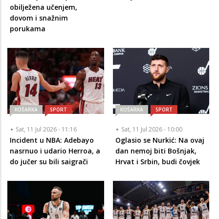
obilježena učenjem,
dovom i snažnim
porukama
KOŠARKA
SPORT
KOŠARKA
SPORT
Sat, 11 Jul 2026 - 11:16
Sat, 11 Jul 2026 - 10:00
Incident u NBA: Adebayo
Oglasio se Nurkić: Na ovaj
nasrnuo i udario Herroa, a
dan nemoj biti Bošnjak,
do jučer su bili saigrači
Hrvat i Srbin, budi čovjek