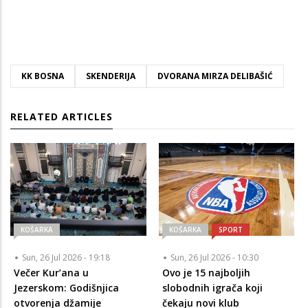
KK BOSNA
SKENDERIJA
DVORANA MIRZA DELIBAŠIĆ
RELATED ARTICLES
KOŠARKA
KOŠARKA
SPORT
Sun, 26 Jul 2026 - 19:18
Sun, 26 Jul 2026 - 10:30
Večer Kur’ana u
Ovo je 15 najboljih
Jezerskom: Godišnjica
slobodnih igrača koji
otvorenja džamije
čekaju novi klub