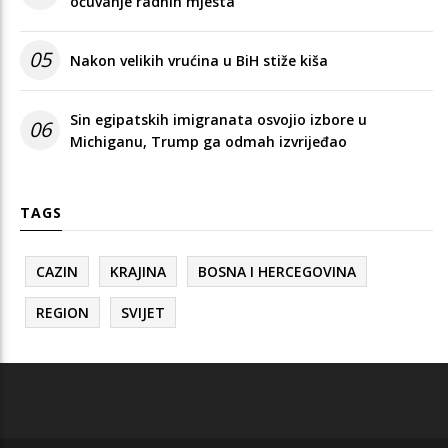
očuvanje radnih mjesta
05
Nakon velikih vrućina u BiH stiže kiša
Sin egipatskih imigranata osvojio izbore u
06
Michiganu, Trump ga odmah izvrijeđao
TAGS
CAZIN
KRAJINA
BOSNA I HERCEGOVINA
REGION
SVIJET