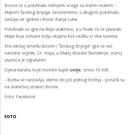
Bosna će u polufinalu odmjeriti snage sa starim rivalom -
ekipom Širokog Brijega. Istovremeno, u drugom polufinalu
sastaju se Igokea i Borac Banja Luka.
Polufinale se igra na dvije utakmice, a u finale će se plasirati
ekipe koje ostvare bolju ukupnu koš-razliku iz oba susreta.
Prvi okršaj između Bosne i “Širokog Brijega” igra se već
naredne srijede, 21. maja, u Maloj dvorani Skenderije, a broj
ulaznica je ograničen.
Cijena karata, koje možete kupiti
ovdje
, iznosi 10 KM.
- Borba se nastavlja, idemo do još jednog trofeja - poručili su
na zvaničnoj stranici Bosne.
Foto: Facebook
FOTO