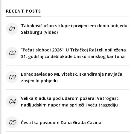
RECENT POSTS
Tabaković ušao s klupe i prvijencem donio pobjedu
01
Salzburgu (Video)
“Pečat slobodi 2026”: U Tržačkoj Rašteli obilježena
02
31. godišnjica deblokade Unsko-sanskog kantona
Borac savladao ML Vitebsk, skandiranje navijača
03
zasjenilo pobjedu
Velika Kladuša pod udarom požara: Vatrogasci
04
nadljudskim naporima spriječili veću tragediju
05
Čestitka povodom Dana Grada Cazina