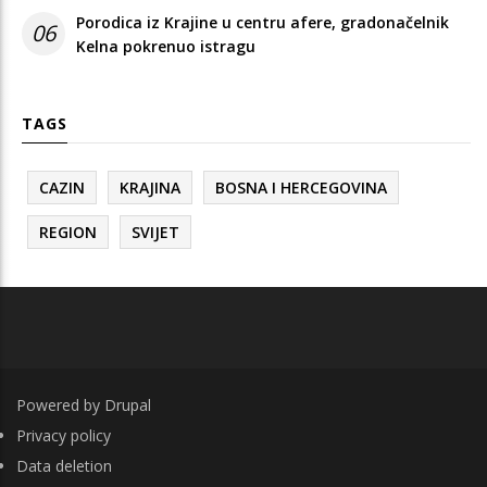
Porodica iz Krajine u centru afere, gradonačelnik
06
Kelna pokrenuo istragu
TAGS
CAZIN
KRAJINA
BOSNA I HERCEGOVINA
REGION
SVIJET
Powered by
Drupal
FOOTER
Privacy policy
Data deletion