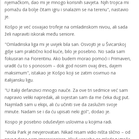
njemačkom, dao mi je mnogo korisnih savjeta. Njih trojica mi
pomažu da bolje čitam igru i snalazim se na terenu", nastavio
je.
Košpo je već osvajao trofeje na omladinskom nivou, ali sada
želi napraviti iskorak među seniore.
"Omladinska liga mi je uvijek bila san. Osvojiti je u Švicarskoj
gdje sam praktično kod kuće, bilo je posebno. No sada sam
fokusiran na Fiorentinu. Ako budem morao pomoći i Primaveri,
uradit ću to s ponosom – dok god nosim ovaj dres, dajem
maksimum", istakao je Košpo koji se zatim osvrnuo na
italijansku ligu.
"U Italiji defanzivci mnogo nauče. Za ove tri sedmice već sam
napravio veliki napredak, ali svjestan sam da me čeka dug put.
Najmlađi sam u ekipi, ali ću učiniti sve da zaslužim svoje
minute. Nadam se i da ću upisati neki gol", dodao je.
Kospo je posebno oduševljen uslovima u kojima radi.
"Viola Park je nevjerovatan. Nikad nisam vidio ništa slično – od