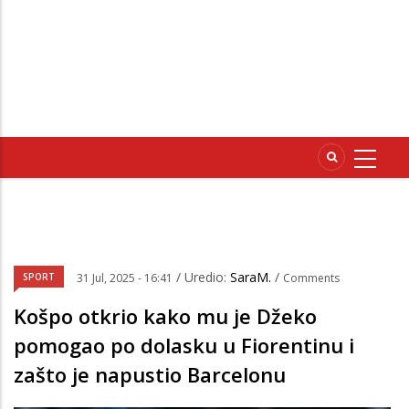
/ Uredio:
SaraM.
/
SPORT
31 Jul, 2025 - 16:41
Comments
Košpo otkrio kako mu je Džeko
pomogao po dolasku u Fiorentinu i
zašto je napustio Barcelonu