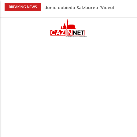
“Pečat slobodi 2026”: U Tržačkoj Rašteli
BREAKING NEWS
obilježena 31. godišnjica deblokade
Unsko-sanskog kantona
Porodica iz Krajine u centru afere,
gradonačelnik Kelna pokrenuo istragu
Čestitka povodom Dana Grada Cazina
Velika Kladuša pod udarom požara:
Vatrogasci nadljudskim naporima
spriječili veću tragediju
Tabaković ušao s klupe i prvijencem
donio pobjedu Salzburgu (Video)