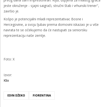
prvog dana sam impresioniran. Ključ uspjeha za mladog igrača
jeste okruženje - sjajni saigrači, stručni štab i vrhunski trener",
završio je.
Košpo je potencijalni mladi reprezentativac Bosne i
Hercegovine, a svoju ljubav prema domovini iskazao je u više
navrata te se očekujemo da će nastupati za seniorsku
reprezentaciju naše zemlje.
Foto: X
Izvor:
Klix
EDIN DŽEKO
FIORENTINA