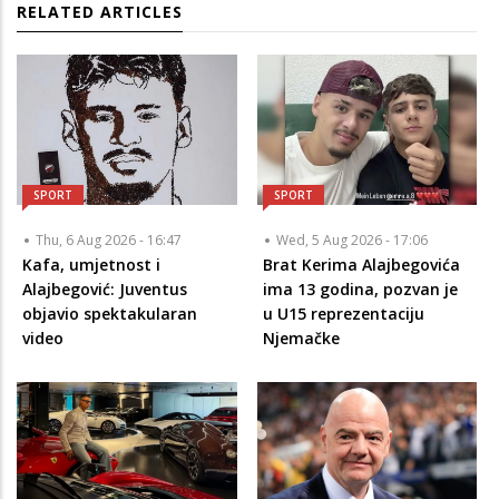
RELATED ARTICLES
SPORT
SPORT
Thu, 6 Aug 2026 - 16:47
Wed, 5 Aug 2026 - 17:06
Kafa, umjetnost i
Brat Kerima Alajbegovića
Alajbegović: Juventus
ima 13 godina, pozvan je
objavio spektakularan
u U15 reprezentaciju
video
Njemačke