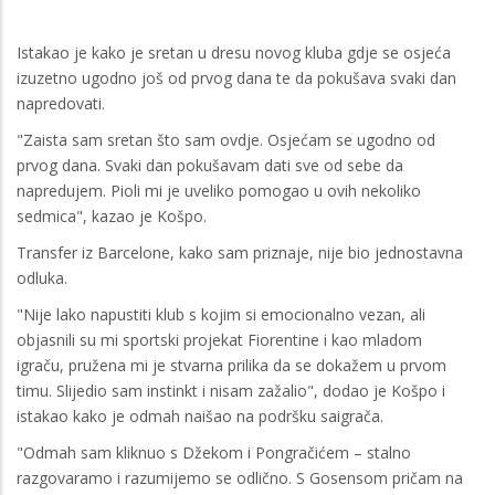
Istakao je kako je sretan u dresu novog kluba gdje se osjeća
izuzetno ugodno još od prvog dana te da pokušava svaki dan
napredovati.
"Zaista sam sretan što sam ovdje. Osjećam se ugodno od
prvog dana. Svaki dan pokušavam dati sve od sebe da
napredujem. Pioli mi je uveliko pomogao u ovih nekoliko
sedmica", kazao je Košpo.
Transfer iz Barcelone, kako sam priznaje, nije bio jednostavna
odluka.
"Nije lako napustiti klub s kojim si emocionalno vezan, ali
objasnili su mi sportski projekat Fiorentine i kao mladom
igraču, pružena mi je stvarna prilika da se dokažem u prvom
timu. Slijedio sam instinkt i nisam zažalio", dodao je Košpo i
istakao kako je odmah naišao na podršku saigrača.
"Odmah sam kliknuo s Džekom i Pongračićem – stalno
razgovaramo i razumijemo se odlično. S Gosensom pričam na