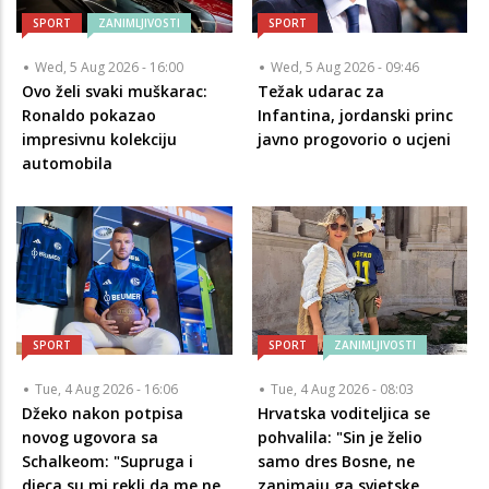
SPORT
ZANIMLJIVOSTI
SPORT
Wed, 5 Aug 2026 - 16:00
Wed, 5 Aug 2026 - 09:46
Ovo želi svaki muškarac:
Težak udarac za
Ronaldo pokazao
Infantina, jordanski princ
impresivnu kolekciju
javno progovorio o ucjeni
automobila
SPORT
SPORT
ZANIMLJIVOSTI
Tue, 4 Aug 2026 - 16:06
Tue, 4 Aug 2026 - 08:03
Džeko nakon potpisa
Hrvatska voditeljica se
novog ugovora sa
pohvalila: "Sin je želio
Schalkeom: "Supruga i
samo dres Bosne, ne
djeca su mi rekli da me ne
zanimaju ga svjetske