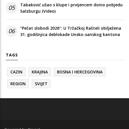
Tabaković ušao s klupe i prvijencem donio pobjedu
05
Salzburgu (Video)
“Pečat slobodi 2026”: U Tržačkoj Rašteli obilježena
06
31. godišnjica deblokade Unsko-sanskog kantona
TAGS
CAZIN
KRAJINA
BOSNA I HERCEGOVINA
REGION
SVIJET