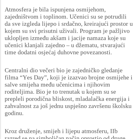
Atmosfera je bila ispunjena osmijehom,
zajedništvom i toplinom. Učenici su se potrudili
da sve izgleda lijepo i srdačno, kreirajući prostor u
kojem su svi prisutni uživali. Program je pažljivo
uklopljen između akšam i jacije namaza koje su
učenici klanjali zajedno – u džematu, stvarajući
time dodatni osjećaj duhovne povezanosti.
Centralni dio večeri bio je zajedničko gledanje
filma “Yes Day”, koji je izazvao brojne osmijehe i
salve smijeha među učenicima i njihovim
roditeljima. Bio je to trenutak u kojem su se
prepleli porodična bliskost, mladalačka energija i
zahvalnost za još jednu uspješno završenu školsku
godinu.
Kroz druženje, smijeh i lijepu atmosferu, IIb
razred se na simboličan način oprostio od druge