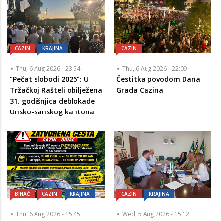
CAZIN
KRAJINA
CAZIN
Thu, 6 Aug 2026 - 23:54
Thu, 6 Aug 2026 - 22:09
“Pečat slobodi 2026”: U
Čestitka povodom Dana
Tržačkoj Rašteli obilježena
Grada Cazina
31. godišnjica deblokade
Unsko-sanskog kantona
BIHAĆ
CAZIN
KRAJINA
CAZIN
KRAJINA
Thu, 6 Aug 2026 - 15:45
Wed, 5 Aug 2026 - 15:12