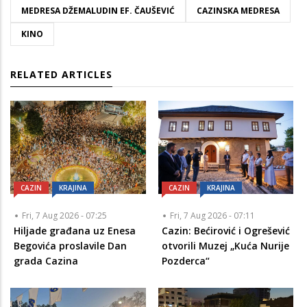
MEDRESA DŽEMALUDIN EF. ČAUŠEVIĆ
CAZINSKA MEDRESA
KINO
RELATED ARTICLES
CAZIN
KRAJINA
CAZIN
KRAJINA
Fri, 7 Aug 2026 - 07:25
Fri, 7 Aug 2026 - 07:11
Hiljade građana uz Enesa
Cazin: Bećirović i Ogrešević
Begovića proslavile Dan
otvorili Muzej „Kuća Nurije
grada Cazina
Pozderca“