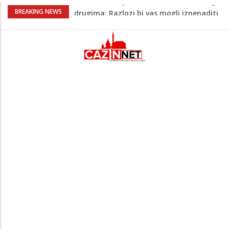
Barbarez o igračima iz dijaspore: Da su
BREAKING NEWS
odabrali drugu reprezentaciju onda bi
"birali", a ne pripadali
Cazin: Bećirović i Ogrešević otvorili Muzej
„Kuća Nurije Pozderca“
Hiljade građana uz Enesa Begovića
proslavile Dan grada Cazina
Tabaković ušao s klupe i prvijencem
donio pobjedu Salzburgu (Video)
Zašto nekim ljudima treba više sna nego
drugima: Razlozi bi vas mogli iznenaditi