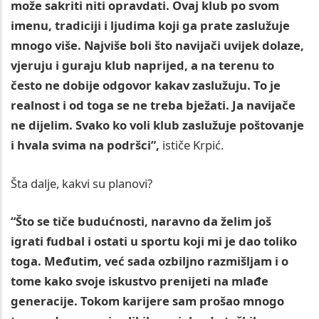
može sakriti niti opravdati. Ovaj klub po svom
imenu, tradiciji i ljudima koji ga prate zaslužuje
mnogo više. Najviše boli što navijači uvijek dolaze,
vjeruju i guraju klub naprijed, a na terenu to
često ne dobije odgovor kakav zaslužuju. To je
realnost i od toga se ne treba bježati. Ja navijače
ne dijelim. Svako ko voli klub zaslužuje poštovanje
i hvala svima na podršci”,
ističe Krpić.
Šta dalje, kakvi su planovi?
“Što se tiče budućnosti, naravno da želim još
igrati fudbal i ostati u sportu koji mi je dao toliko
toga. Međutim, već sada ozbiljno razmišljam i o
tome kako svoje iskustvo prenijeti na mlađe
generacije. Tokom karijere sam prošao mnogo