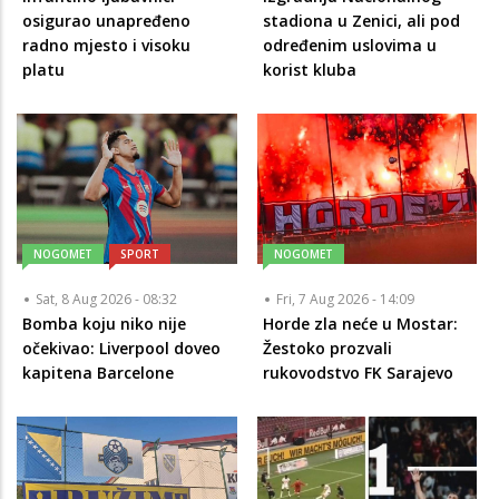
osigurao unapređeno
stadiona u Zenici, ali pod
radno mjesto i visoku
određenim uslovima u
platu
korist kluba
NOGOMET
SPORT
NOGOMET
Sat, 8 Aug 2026 - 08:32
Fri, 7 Aug 2026 - 14:09
Bomba koju niko nije
Horde zla neće u Mostar:
očekivao: Liverpool doveo
Žestoko prozvali
kapitena Barcelone
rukovodstvo FK Sarajevo