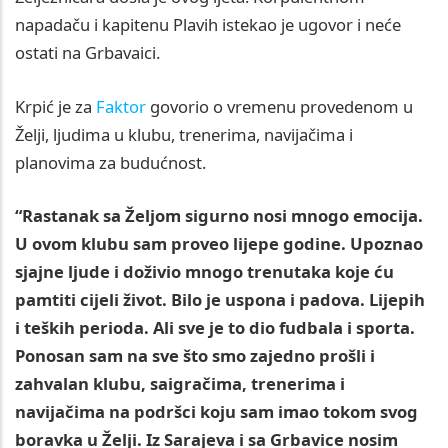
napadaču i kapitenu Plavih istekao je ugovor i neće
ostati na Grbavaici.
Krpić je za
Faktor
govorio o vremenu provedenom u
Želji, ljudima u klubu, trenerima, navijačima i
planovima za budućnost.
“Rastanak sa Željom sigurno nosi mnogo emocija.
U ovom klubu sam proveo lijepe godine. Upoznao
sjajne ljude i doživio mnogo trenutaka koje ću
pamtiti cijeli život. Bilo je uspona i padova. Lijepih
i teških perioda. Ali sve je to dio fudbala i sporta.
Ponosan sam na sve što smo zajedno prošli i
zahvalan klubu, saigračima, trenerima i
navijačima na podršci koju sam imao tokom svog
boravka u Želji. Iz Sarajeva i sa Grbavice nosim