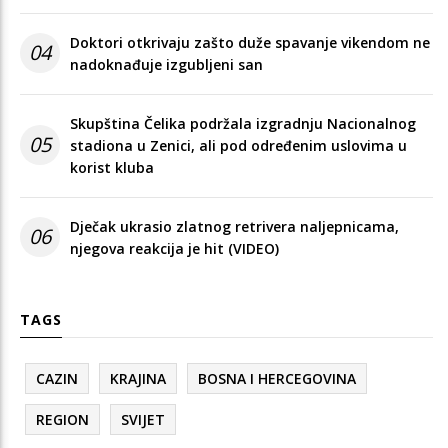
Doktori otkrivaju zašto duže spavanje vikendom ne
04
nadoknađuje izgubljeni san
Skupština Čelika podržala izgradnju Nacionalnog
05
stadiona u Zenici, ali pod određenim uslovima u
korist kluba
Dječak ukrasio zlatnog retrivera naljepnicama,
06
njegova reakcija je hit (VIDEO)
TAGS
CAZIN
KRAJINA
BOSNA I HERCEGOVINA
REGION
SVIJET