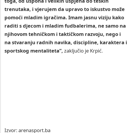
toga, od uspona i velikih uspjeha do teških
trenutaka, i vjerujem da upravo to iskustvo može
pomoći mladim igračima. Imam jasnu viziju kako
raditi s djecom i mladim fudbalerima, ne samo na
njihovom tehničkom i taktičkom razvoju, nego i
na stvaranju radnih navika, discipline, karaktera i
sportskog mentaliteta”,
zaključio je Krpić.
Izvor: arenasport.ba