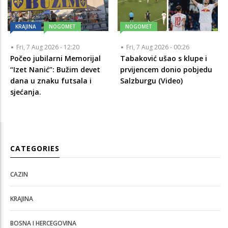
KRAJINA
NOGOMET
NOGOMET
Fri, 7 Aug 2026 - 12:20
Fri, 7 Aug 2026 - 00:26
Počeo jubilarni Memorijal
Tabaković ušao s klupe i
“Izet Nanić”: Bužim devet
prvijencem donio pobjedu
dana u znaku futsala i
Salzburgu (Video)
sjećanja.
CATEGORIES
CAZIN
KRAJINA
BOSNA I HERCEGOVINA