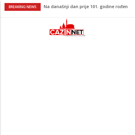
Na današnji dan prije 101. godine rođen
BREAKING NEWS
Alija Izetbegović, lider koji nije odstupao
od svojih ideala
Odlične vijesti za naše košarkaše!
Nijedan NBA igrač iz Litvanije ne želi
igrati protiv BiH
Stvari koje su djeca 80-ih radila bez
pitanja, a danas moraju tražiti
dopuštenje
Dječak ukrasio zlatnog retrivera
naljepnicama, njegova reakcija je hit
(VIDEO)
Skandal u UEFA-i: Gianni Infantino
ljubavnici osigurao unapređeno radno
mjesto i visoku platu