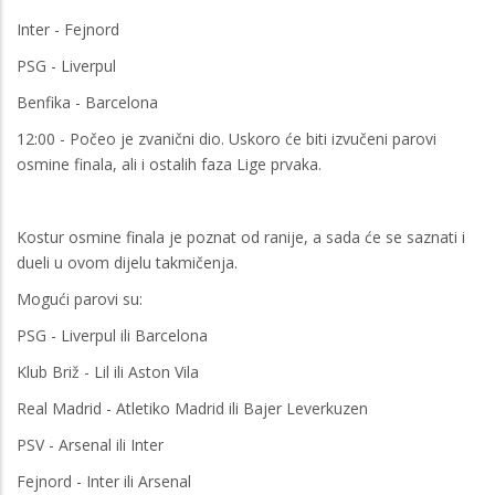
Inter - Fejnord
PSG - Liverpul
Benfika - Barcelona
12:00 - Počeo je zvanični dio. Uskoro će biti izvučeni parovi
osmine finala, ali i ostalih faza Lige prvaka.
Kostur osmine finala je poznat od ranije, a sada će se saznati i
dueli u ovom dijelu takmičenja.
Mogući parovi su:
PSG - Liverpul ili Barcelona
Klub Briž - Lil ili Aston Vila
Real Madrid - Atletiko Madrid ili Bajer Leverkuzen
PSV - Arsenal ili Inter
Fejnord - Inter ili Arsenal