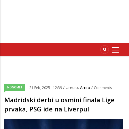
/ Uredio:
Amra
/
NOGOMET
21 Feb, 2025 - 12:39
Comments
Madridski derbi u osmini finala Lige
prvaka, PSG ide na Liverpul