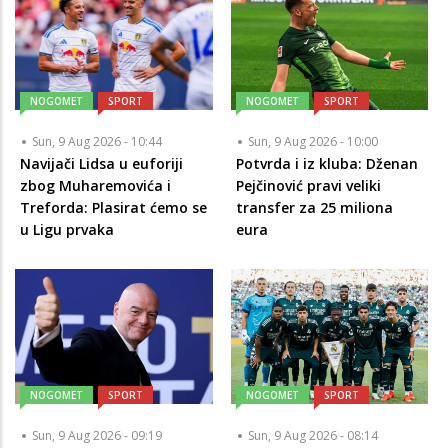
NOGOMET
SPORT
NOGOMET
SPORT
Sun, 9 Aug 2026 - 10:44
Sun, 9 Aug 2026 - 10:00
Navijači Lidsa u euforiji
Potvrda i iz kluba: Dženan
zbog Muharemovića i
Pejčinović pravi veliki
Treforda: Plasirat ćemo se
transfer za 25 miliona
u Ligu prvaka
eura
NOGOMET
SPORT
NOGOMET
SPORT
Sun, 9 Aug 2026 - 09:19
Sun, 9 Aug 2026 - 08:14