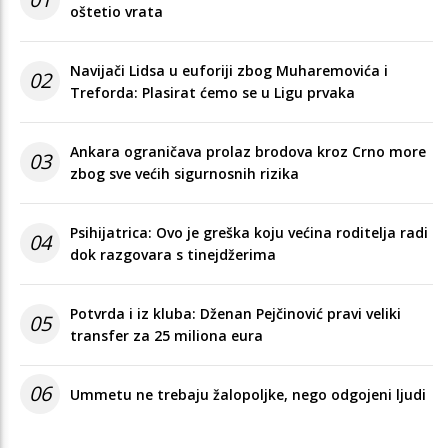
oštetio vrata
Navijači Lidsa u euforiji zbog Muharemovića i
02
Treforda: Plasirat ćemo se u Ligu prvaka
Ankara ograničava prolaz brodova kroz Crno more
03
zbog sve većih sigurnosnih rizika
Psihijatrica: Ovo je greška koju većina roditelja radi
04
dok razgovara s tinejdžerima
Potvrda i iz kluba: Dženan Pejčinović pravi veliki
05
transfer za 25 miliona eura
06
Ummetu ne trebaju žalopoljke, nego odgojeni ljudi