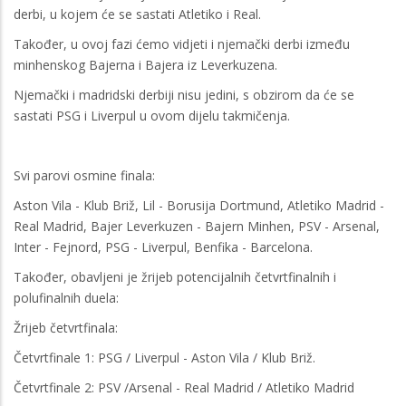
derbi, u kojem će se sastati Atletiko i Real.
Također, u ovoj fazi ćemo vidjeti i njemački derbi između
minhenskog Bajerna i Bajera iz Leverkuzena.
Njemački i madridski derbiji nisu jedini, s obzirom da će se
sastati PSG i Liverpul u ovom dijelu takmičenja.
Svi parovi osmine finala:
Aston Vila - Klub Briž, Lil - Borusija Dortmund, Atletiko Madrid -
Real Madrid, Bajer Leverkuzen - Bajern Minhen, PSV - Arsenal,
Inter - Fejnord, PSG - Liverpul, Benfika - Barcelona.
Također, obavljeni je žrijeb potencijalnih četvrtfinalnih i
polufinalnih duela:
Žrijeb četvrtfinala:
Četvrtfinale 1: PSG / Liverpul - Aston Vila / Klub Briž.
Četvrtfinale 2: PSV /Arsenal - Real Madrid / Atletiko Madrid