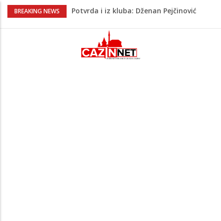
Potvrda i iz kluba: Dženan Pejčinović
BREAKING NEWS
pravi veliki transfer za 25 miliona eura
Psihijatrica: Ovo je greška koju većina
roditelja radi dok razgovara s
tinejdžerima
Ankara ograničava prolaz brodova kroz
Crno more zbog sve većih sigurnosnih
rizika
Navijači Lidsa u euforiji zbog
Muharemovića i Treforda: Plasirat ćemo
se u Ligu prvaka
Maloljetnik u policijskoj stanici napao
policajca i oštetio vrata