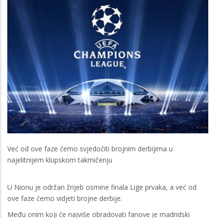
Već od ove faze ćemo svjedočiti brojnim derbijima u
najelitnijem klupskom takmičenju
U Nionu je održan žrijeb osmine finala Lige prvaka, a već od
ove faze ćemo vidjeti brojne derbije.
Među onim koji će najviše obradovati fanove je madridski