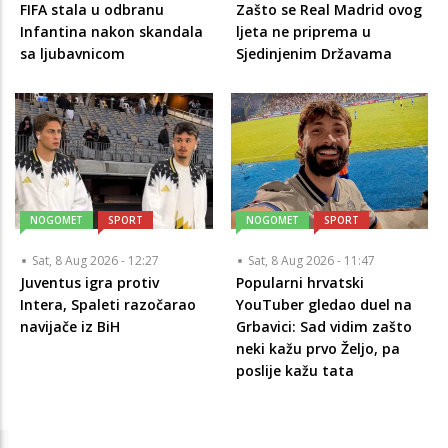
FIFA stala u odbranu
Zašto se Real Madrid ovog
Infantina nakon skandala
ljeta ne priprema u
sa ljubavnicom
Sjedinjenim Državama
NOGOMET
SPORT
NOGOMET
SPORT
Sat, 8 Aug 2026 - 12:27
Sat, 8 Aug 2026 - 11:47
Juventus igra protiv
Popularni hrvatski
Intera, Spaleti razočarao
YouTuber gledao duel na
navijače iz BiH
Grbavici: Sad vidim zašto
neki kažu prvo Željo, pa
poslije kažu tata