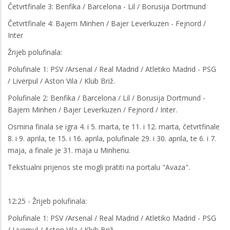
Četvrtfinale 3: Benfika / Barcelona - Lil / Borusija Dortmund
Četvrtfinale 4: Bajern Minhen / Bajer Leverkuzen - Fejnord /
Inter
Žrijeb polufinala:
Polufinale 1: PSV /Arsenal / Real Madrid / Atletiko Madrid - PSG
/ Liverpul / Aston Vila / Klub Briž.
Polufinale 2: Benfika / Barcelona / Lil / Borusija Dortmund -
Bajern Minhen / Bajer Leverkuzen / Fejnord / Inter.
Osmina finala se igra 4. i 5. marta, te 11. i 12. marta, četvrtfinale
8. i 9. aprila, te 15. i 16. aprila, polufinale 29. i 30. aprila, te 6. i 7.
maja, a finale je 31. maja u Minhenu.
Tekstualni prijenos ste mogli pratiti na portalu "Avaza".
12:25 - Žrijeb polufinala:
Polufinale 1: PSV /Arsenal / Real Madrid / Atletiko Madrid - PSG
/ Liverpul / Aston Vila / Klub Briž.