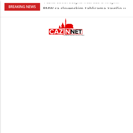
Evo gdje i kada nestaje struja u Krajini
BREAKING NEWS
sutra i tokom vikenda
Veće plate za hiljade zaposlenih u
Unsko-sanskom kantonu
Promet kroz Hormuški moreuz drastično
opao, raste zabrinutost za globalnu
opskrbu naftom
Horor u komšiluku: Sin osumnjičen da je
nasmrt pretukao majku, potom
pokušao skočiti s terase
Teška saobraćajna nesreća u Krajini:
BMW sa slovenskim tablicama završio u
rasvjetnom stubu