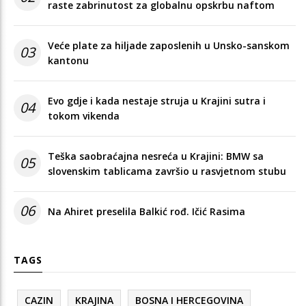
raste zabrinutost za globalnu opskrbu naftom
Veće plate za hiljade zaposlenih u Unsko-sanskom
03
kantonu
Evo gdje i kada nestaje struja u Krajini sutra i
04
tokom vikenda
Teška saobraćajna nesreća u Krajini: BMW sa
05
slovenskim tablicama završio u rasvjetnom stubu
06
Na Ahiret preselila Balkić rođ. Ičić Rasima
TAGS
CAZIN
KRAJINA
BOSNA I HERCEGOVINA