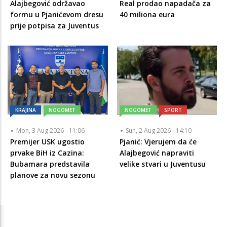
Alajbegović održavao
Real prodao napadača za
formu u Pjanićevom dresu
40 miliona eura
prije potpisa za Juventus
KRAJINA
NOGOMET
NOGOMET
SPORT
Mon, 3 Aug 2026 - 11:06
Sun, 2 Aug 2026 - 14:10
Premijer USK ugostio
Pjanić: Vjerujem da će
prvake BiH iz Cazina:
Alajbegović napraviti
Bubamara predstavila
velike stvari u Juventusu
planove za novu sezonu